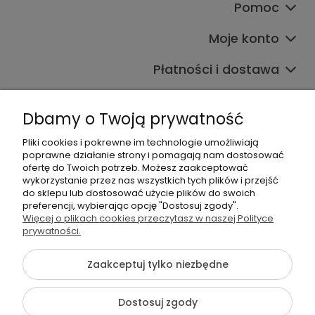
Pomoc
Moje konto
Płatności i dostawa
Informacje
Dbamy o Twoją prywatność
O nas
Pliki cookies i pokrewne im technologie umożliwiają
poprawne działanie strony i pomagają nam dostosować
ofertę do Twoich potrzeb. Możesz zaakceptować
wykorzystanie przez nas wszystkich tych plików i przejść
do sklepu lub dostosować użycie plików do swoich
preferencji, wybierając opcję "Dostosuj zgody".
Więcej o plikach cookies przeczytasz w naszej Polityce
+48 605 141 363
prywatności.
Napisz do nas
Zaakceptuj tylko niezbędne
{literal}
Dostosuj zgody