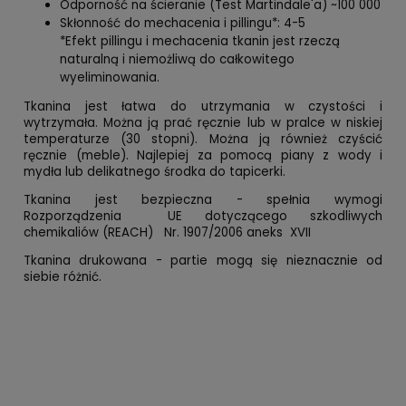
Odporność na ścieranie (Test Martindale'a) ~100 000
Skłonność do mechacenia i pillingu*: 4-5
*Efekt pillingu i mechacenia tkanin jest rzeczą
naturalną i niemożliwą do całkowitego
wyeliminowania.
Tkanina jest łatwa do utrzymania w czystości i
wytrzymała. Można ją prać ręcznie lub w pralce w niskiej
temperaturze (30 stopni). Można ją również czyścić
ręcznie (meble). Najlepiej za pomocą piany z wody i
mydła lub delikatnego środka do tapicerki.
Tkanina jest bezpieczna - spełnia wymogi
Rozporządzenia UE dotyczącego szkodliwych
chemikaliów (REACH) Nr. 1907/2006 aneks XVII
Tkanina drukowana - partie mogą się nieznacznie od
siebie różnić.