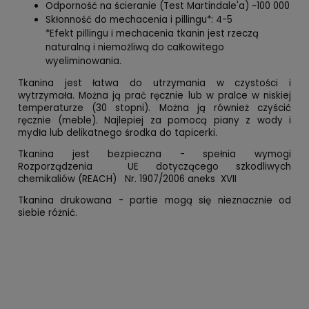
Odporność na ścieranie (Test Martindale'a) ~100 000
Skłonność do mechacenia i pillingu*: 4-5
*Efekt pillingu i mechacenia tkanin jest rzeczą
naturalną i niemożliwą do całkowitego
wyeliminowania.
Tkanina jest łatwa do utrzymania w czystości i
wytrzymała. Można ją prać ręcznie lub w pralce w niskiej
temperaturze (30 stopni). Można ją również czyścić
ręcznie (meble). Najlepiej za pomocą piany z wody i
mydła lub delikatnego środka do tapicerki.
Tkanina jest bezpieczna - spełnia wymogi
Rozporządzenia UE dotyczącego szkodliwych
chemikaliów (REACH) Nr. 1907/2006 aneks XVII
Tkanina drukowana - partie mogą się nieznacznie od
siebie różnić.