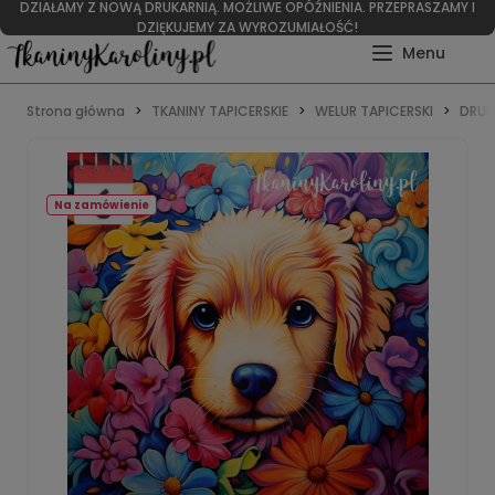
DZIAŁAMY Z NOWĄ DRUKARNIĄ. MOŻLIWE OPÓŹNIENIA. PRZEPRASZAMY I
DZIĘKUJEMY ZA WYROZUMIAŁOŚĆ!
Strona główna
TKANINY TAPICERSKIE
WELUR TAPICERSKI
DRUK
Na zamówienie