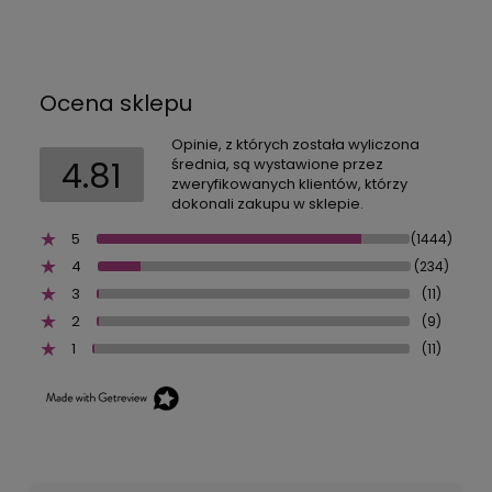
Ocena sklepu
Opinie, z których została wyliczona
4.81
średnia, są wystawione przez
zweryfikowanych klientów, którzy
dokonali zakupu w sklepie.
5
(1444)
4
(234)
3
(11)
2
(9)
1
(11)