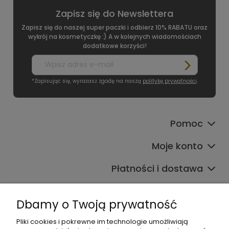
Zapisz się do Newslettera
Zapisz się do naszej super paczki i odbierz 10% RABATU oraz
wykrój na kosmetyczkę :) A w kolejnych wiadomościach
dodatkowe korzyści!
*Zapisując się, wyrażasz zgodę na naszą
politykę prywatności
.
Pomoc
Moje konto
Płatności i dostawa
Informacje
Dbamy o Twoją prywatność
O nas
Pliki cookies i pokrewne im technologie umożliwiają