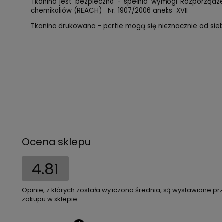
Tkanina jest bezpieczna - spełnia wymogi Rozporząd
chemikaliów (REACH) Nr. 1907/2006 aneks XVII
Tkanina drukowana - partie mogą się nieznacznie od siebi
Ocena sklepu
4.81
Opinie, z których została wyliczona średnia, są wystawione pr
zakupu w sklepie.