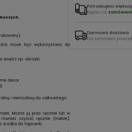
Potrzebujesz większą 
Napisz na:
zamówieni
oboczych.
Darmowa dostawa
drukowany).
Od zamówień powyże
 która może być wykorzystana do
o wnętrz np. obrazki.
home decor
00
uralną i niemożliwą do całkowitego
mała. Można ją prać ręcznie lub w
 również czyścić ręcznie (meble).
 środka do tapicerki.