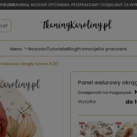
OWĄ DRUKARNIĄ. MOŻLIWE OPÓŹNIENIA. PRZEPRASZAMY I DZIĘKUJEMY ZA W
P
/
PLN
y.pl
Menu
Nowości
Tutoriale
Blog
Promocje
Do pracowni
l welurowy okrągły Syrena 4 [6]
Panel welurowy okrąg
Dostępność na magazynie:
do 1
Wysyłka: