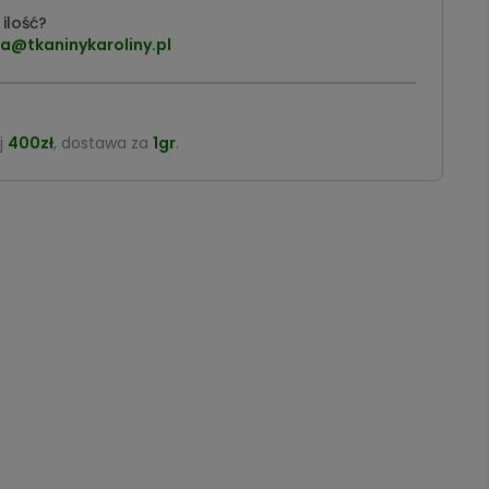
ilość?
a@tkaninykaroliny.pl
j
400zł
, dostawa za
1gr
.