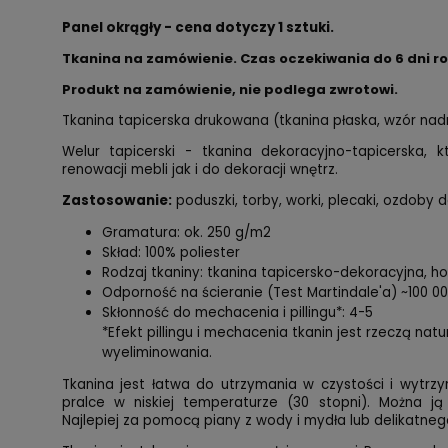
Panel okrągły - cena dotyczy 1 sztuki.
Tkanina na zamówienie. Czas oczekiwania do 6 dni r
Produkt na zamówienie, nie podlega zwrotowi.
Tkanina tapicerska drukowana (tkanina płaska, wzór na
Welur tapicerski - tkanina dekoracyjno-tapicerska,
renowacji mebli jak i do dekoracji wnętrz.
Zastosowanie:
poduszki, torby, worki, plecaki, ozdoby d
Gramatura: ok. 250 g/m2
Skład: 100% poliester
Rodzaj tkaniny: tkanina tapicersko-dekoracyjna, 
Odporność na ścieranie (Test Martindale'a) ~100 0
Skłonność do mechacenia i pillingu*: 4-5
*Efekt pillingu i mechacenia tkanin jest rzeczą nat
wyeliminowania.
Tkanina jest łatwa do utrzymania w czystości i wytrzy
pralce w niskiej temperaturze (30 stopni). Można ją
Najlepiej za pomocą piany z wody i mydła lub delikatnego