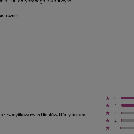
zenia UE dotyczącego szkodliwych
e różnić.
5
4
3
zez zweryfikowanych klientów, którzy dokonali
2
1