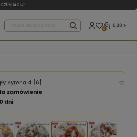
YROZUMIAŁOŚĆ!
0,00 zł
0
ły Syrena 4 [6]
Na zamówienie
0 dni