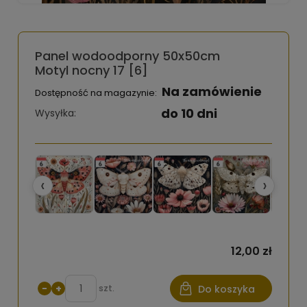
Panel wodoodporny 50x50cm
Motyl nocny 17 [6]
Na zamówienie
Dostępność na magazynie:
do 10 dni
Wysyłka:
‹
›
12,00 zł
−
+
szt.
Do koszyka