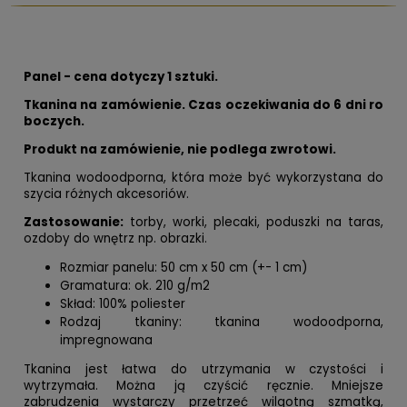
Panel - cena dotyczy 1 sztuki.
Tkanina na zamówienie. Czas oczekiwania do 6 dni ro
boczych.
Produkt na zamówienie, nie podlega zwrotowi.
Tkanina wodoodporna, która może być wykorzystana do
szycia różnych akcesoriów.
Zastosowanie:
torby, worki, plecaki, poduszki na taras,
ozdoby do wnętrz np. obrazki.
Rozmiar panelu: 50 cm x 50 cm (+- 1 cm)
Gramatura: ok. 210 g/m2
Skład: 100% poliester
Rodzaj tkaniny: tkanina wodoodporna,
impregnowana
Tkanina jest łatwa do utrzymania w czystości i
wytrzymała. Można ją czyścić ręcznie. Mniejsze
zabrudzenia wystarczy przetrzeć wilgotną szmatką,