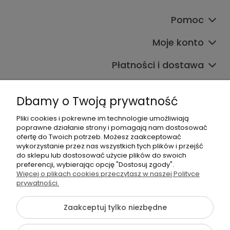
Pomoc
Moje konto
Płatności i dostawa
Informacje
Dbamy o Twoją prywatność
O nas
Pliki cookies i pokrewne im technologie umożliwiają
poprawne działanie strony i pomagają nam dostosować
ofertę do Twoich potrzeb. Możesz zaakceptować
wykorzystanie przez nas wszystkich tych plików i przejść
do sklepu lub dostosować użycie plików do swoich
preferencji, wybierając opcję "Dostosuj zgody".
Więcej o plikach cookies przeczytasz w naszej Polityce
+48 605 141 363
prywatności.
Napisz do nas
Zaakceptuj tylko niezbędne