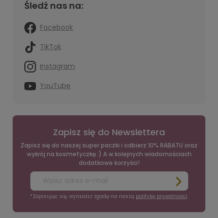
Śledź nas na:
Facebook
TikTok
Instagram
YouTube
Zapisz się do Newslettera
Zapisz się do naszej super paczki i odbierz 10% RABATU oraz
wykrój na kosmetyczkę :) A w kolejnych wiadomościach
dodatkowe korzyści!
*Zapisując się, wyrażasz zgodę na naszą
politykę prywatności
.