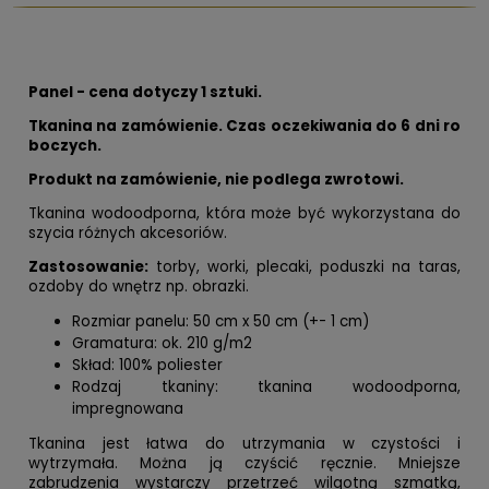
Panel - cena dotyczy 1 sztuki.
Tkanina na zamówienie. Czas oczekiwania do 6 dni ro
boczych.
Produkt na zamówienie, nie podlega zwrotowi.
Tkanina wodoodporna, która może być wykorzystana do
szycia różnych akcesoriów.
Zastosowanie:
torby, worki, plecaki, poduszki na taras,
ozdoby do wnętrz np. obrazki.
Rozmiar panelu: 50 cm x 50 cm (+- 1 cm)
Gramatura: ok. 210 g/m2
Skład: 100% poliester
Rodzaj tkaniny: tkanina wodoodporna,
impregnowana
Tkanina jest łatwa do utrzymania w czystości i
wytrzymała. Można ją czyścić ręcznie. Mniejsze
zabrudzenia wystarczy przetrzeć wilgotną szmatką,