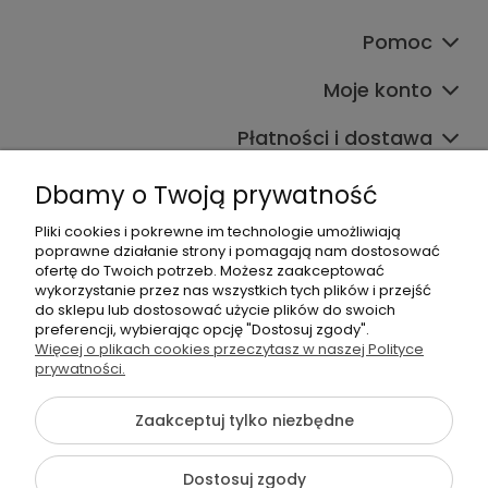
Pomoc
Moje konto
Płatności i dostawa
Informacje
Dbamy o Twoją prywatność
O nas
Pliki cookies i pokrewne im technologie umożliwiają
poprawne działanie strony i pomagają nam dostosować
ofertę do Twoich potrzeb. Możesz zaakceptować
wykorzystanie przez nas wszystkich tych plików i przejść
do sklepu lub dostosować użycie plików do swoich
preferencji, wybierając opcję "Dostosuj zgody".
Więcej o plikach cookies przeczytasz w naszej Polityce
prywatności.
+48 605 141 363
Napisz do nas
Zaakceptuj tylko niezbędne
Dostosuj zgody