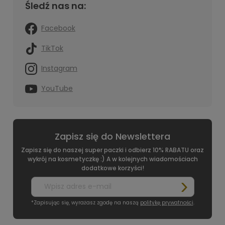
Śledź nas na:
Facebook
TikTok
Instagram
YouTube
Zapisz się do Newslettera
Zapisz się do naszej super paczki i odbierz 10% RABATU oraz
wykrój na kosmetyczkę :) A w kolejnych wiadomościach
dodatkowe korzyści!
*Zapisując się, wyrażasz zgodę na naszą
politykę prywatności
.