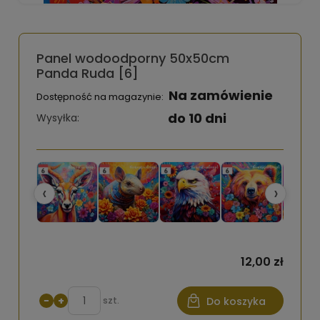
Panel wodoodporny 50x50cm
Panda Ruda [6]
Na zamówienie
Dostępność na magazynie:
do 10 dni
Wysyłka:
‹
›
12,00 zł
−
+
szt.
Do koszyka