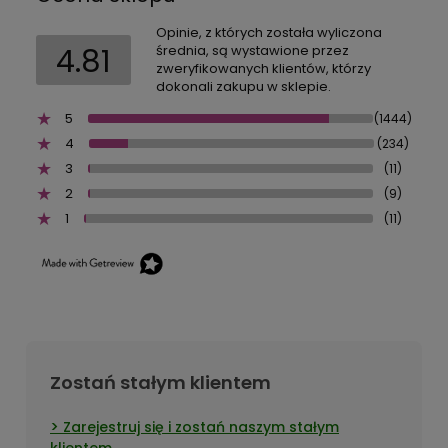
Opinie, z których została wyliczona
4.81
średnia, są wystawione przez
zweryfikowanych klientów, którzy
dokonali zakupu w sklepie.
5
(1444)
4
(234)
3
(11)
2
(9)
1
(11)
Zostań stałym klientem
Zarejestruj się i zostań naszym stałym
klientem