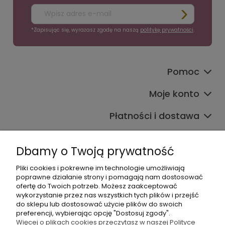
*Zapisując się, wyrażasz zgodę na naszą
politykę prywatności
.
Pomoc
Moje konto
Płatności i dostawa
Informacje
Dbamy o Twoją prywatność
O nas
Pliki cookies i pokrewne im technologie umożliwiają
poprawne działanie strony i pomagają nam dostosować
ofertę do Twoich potrzeb. Możesz zaakceptować
wykorzystanie przez nas wszystkich tych plików i przejść
do sklepu lub dostosować użycie plików do swoich
preferencji, wybierając opcję "Dostosuj zgody".
Więcej o plikach cookies przeczytasz w naszej Polityce