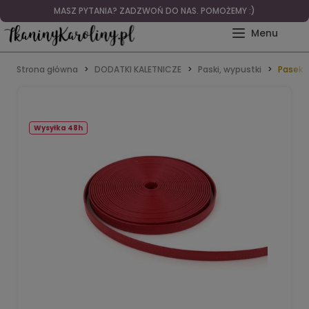
MASZ PYTANIA? ZADZWOŃ DO NAS. POMOŻEMY :)
Strona główna
DODATKI KALETNICZE
Paski, wypustki
Pasek 
Wysyłka 48h