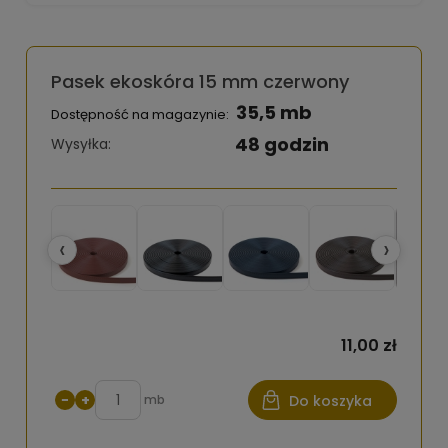
Pasek ekoskóra 15 mm czerwony
35,5 mb
Dostępność na magazynie:
48 godzin
Wysyłka:
‹
›
11,00 zł
−
+
mb
Do koszyka