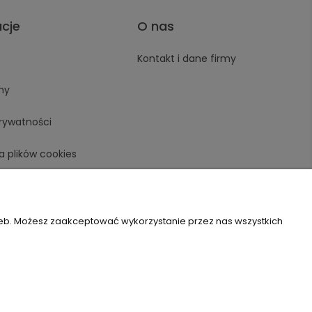
acje
O nas
Kontakt i dane firmy
ny
prywatności
a plików cookies
zeb. Możesz zaakceptować wykorzystanie przez nas wszystkich