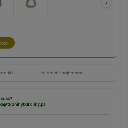
›
zyka
produkt
poleć znajomemu
ilość?
a@tkaninykaroliny.pl