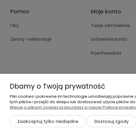
Pomoc
Moje konto
FAQ
Twoje zamówienia
Zwroty i reklamacje
Ustawienia konta
Przechowalnia
Dbamy o Twoją prywatność
Pliki cookies i pokrewne im technologie umożliwiają poprawne
+48 605 14
tych plików i przejść do sklepu lub dostosować użycie plików do
Więcej o plikach cookies przeczytasz w naszej Polityce prywatn
Zaakceptuj tylko niezbędne
Dostosuj zgody