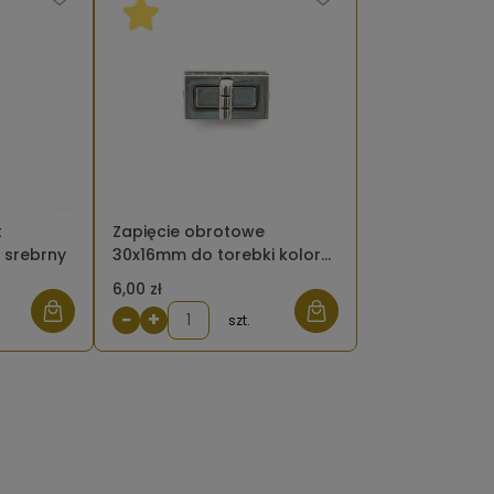
t
Zapięcie obrotowe
 srebrny
30x16mm do torebki kolor
srebrny
6,00 zł
−
+
szt.