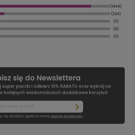
(1444)
(234)
(11)
(9)
(11)
isz się do Newslettera
j super paczki i odbierz 10% RABATU oraz wykrój na
 w kolejnych wiadomościach dodatkowe korzyści!
ąc się, wyrażasz zgodę na naszą
politykę prywatności
.