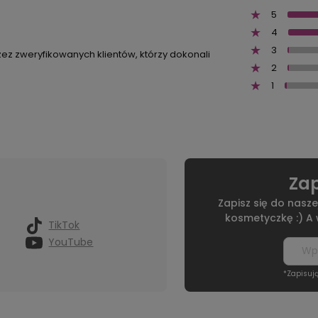
5
4
3
zez zweryfikowanych klientów, którzy dokonali
2
1
Zap
Zapisz się do nasze
kosmetyczkę :) A
TikTok
YouTube
*Zapisuj