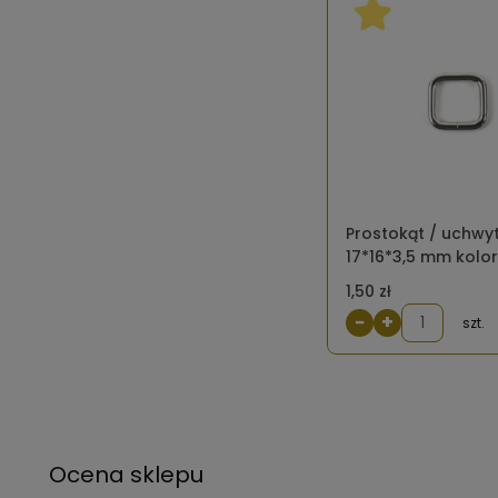
Prostokąt / uchwy
17*16*3,5 mm kolor
1,50 zł
−
+
szt.
Ocena sklepu