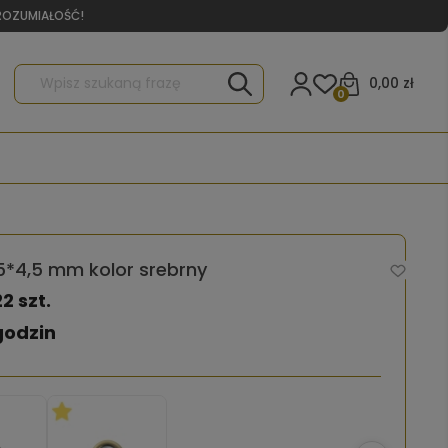
YROZUMIAŁOŚĆ!
0,00 zł
0
15*4,5 mm kolor srebrny
22 szt.
godzin