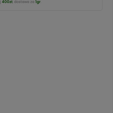
j
400zł
, dostawa za
1gr
.