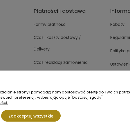
Płatności i dostawa
Inform
Formy płatności
Rabaty
Czas i koszty dostawy /
Regulami
Delivery
Polityka 
Czas realizacji zamówienia
Ustawieni
 działanie strony i pomagają nam dostosować ofertę do Twoich potr
1 363
Napisz do nas
 swoich preferencji, wybierając opcję "Dostosuj zgody".
ości.
Sklep internetowy Shoper.pl
Zaakceptuj wszystkie