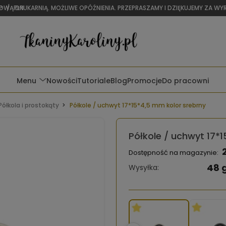
OWĄ DRUKARNIĄ. MOŻLIWE OPÓŹNIENIA. PRZEPRASZAMY I DZIĘKUJEMY ZA W
P
/
PLN
Menu
Nowości
Tutoriale
Blog
Promocje
Do pracowni
Półkola i prostokąty
Półkole / uchwyt 17*15*4,5 mm kolor srebrny
Półkole / uchwyt 17*
Dostępność na magazynie:
48 
Wysyłka: