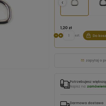
‹
1,20 zł
−
+
szt.
Do kos
zapytaj o 
Potrzebujesz większą 
Napisz na:
zamówieni
Darmowa dostawa