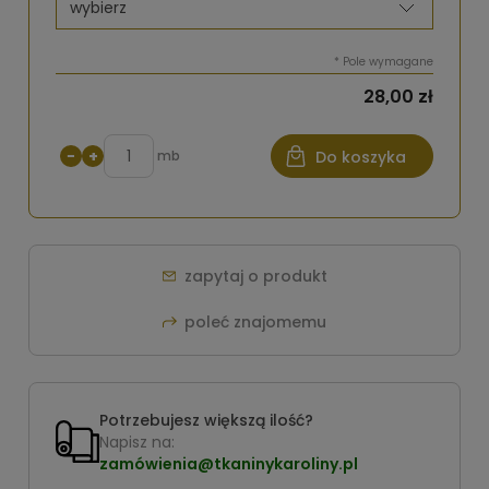
*
Pole wymagane
28,00 zł
−
+
mb
Do koszyka
zapytaj o produkt
poleć znajomemu
Potrzebujesz większą ilość?
Napisz na:
zamówienia@tkaninykaroliny.pl