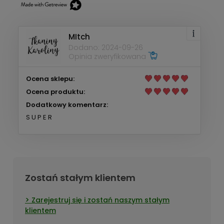
MItch
Dodano: 2024-09-26
Opinia zweryfikowana
Ocena sklepu:
Ocena produktu:
Dodatkowy komentarz:
S U P E R
Zostań stałym klientem
Zarejestruj się i zostań naszym stałym
klientem