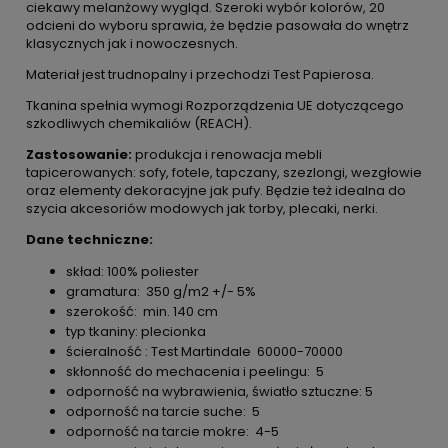
ciekawy melanżowy wygląd. Szeroki wybór kolorów, 20
odcieni do wyboru sprawia, że będzie pasowała do wnętrz
klasycznych jak i nowoczesnych.
Materiał jest trudnopalny i przechodzi Test Papierosa.
Tkanina spełnia wymogi Rozporządzenia UE dotyczącego
szkodliwych chemikaliów (REACH).
Zastosowanie:
produkcja i renowacja mebli
tapicerowanych: sofy, fotele, tapczany, szezlongi, wezgłowie
oraz elementy dekoracyjne jak pufy. Będzie też idealna do
szycia akcesoriów modowych jak torby, plecaki, nerki.
Dane techniczne:
skład: 100% poliester
gramatura: 350 g/m2 +/- 5%
szerokość: min. 140 cm
typ tkaniny: plecionka
ścieralność : Test Martindale 60000-70000
skłonność do mechacenia i peelingu: 5
odporność na wybrawienia, światło sztuczne: 5
odporność na tarcie suche: 5
odporność na tarcie mokre: 4-5