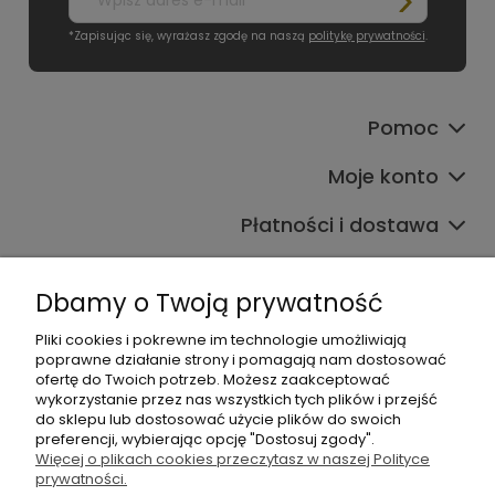
*Zapisując się, wyrażasz zgodę na naszą
politykę prywatności
.
Pomoc
Moje konto
Płatności i dostawa
Informacje
Dbamy o Twoją prywatność
O nas
Pliki cookies i pokrewne im technologie umożliwiają
poprawne działanie strony i pomagają nam dostosować
ofertę do Twoich potrzeb. Możesz zaakceptować
wykorzystanie przez nas wszystkich tych plików i przejść
do sklepu lub dostosować użycie plików do swoich
preferencji, wybierając opcję "Dostosuj zgody".
Więcej o plikach cookies przeczytasz w naszej Polityce
+48 605 141 363
prywatności.