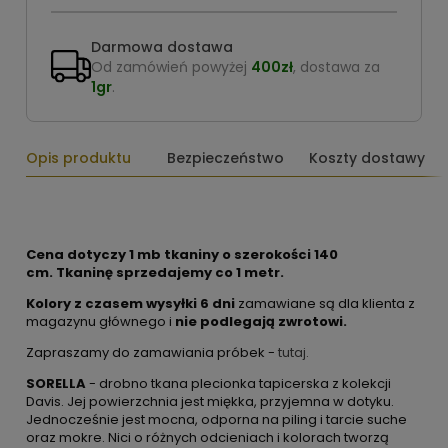
Darmowa dostawa
Od zamówień powyżej
400zł
, dostawa za
1gr
.
Opis produktu
Bezpieczeństwo
Koszty dostawy
Cena dotyczy 1 mb tkaniny o szerokości 140
cm.
Tkaninę sprzedajemy co 1 metr.
Kolory z czasem wysyłki 6 dni
zamawiane są dla klienta z
magazynu głównego i
nie podlegają zwrotowi.
Zapraszamy do zamawiania próbek -
tutaj.
SORELLA
- drobno tkana plecionka tapicerska z kolekcji
Davis. Jej powierzchnia jest miękka, przyjemna w dotyku.
Jednocześnie jest mocna, odporna na piling i tarcie suche
oraz mokre. Nici o różnych odcieniach i kolorach tworzą