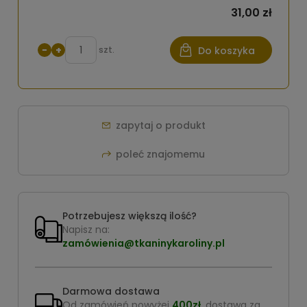
31,00 zł
−
+
szt.
Do koszyka
zapytaj o produkt
poleć znajomemu
Potrzebujesz większą ilość?
Napisz na:
zamówienia@tkaninykaroliny.pl
Darmowa dostawa
Od zamówień powyżej
400zł
, dostawa za