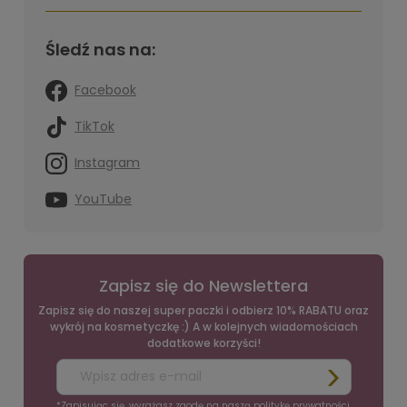
Śledź nas na:
Facebook
TikTok
Instagram
YouTube
Zapisz się do Newslettera
Zapisz się do naszej super paczki i odbierz 10% RABATU oraz
wykrój na kosmetyczkę :) A w kolejnych wiadomościach
dodatkowe korzyści!
*Zapisując się, wyrażasz zgodę na naszą
politykę prywatności
.