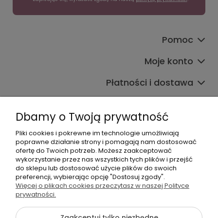
Pomoc
Moje konto
Płatności i dostawa
Informacje
Dbamy o Twoją prywatność
O nas
Pliki cookies i pokrewne im technologie umożliwiają
poprawne działanie strony i pomagają nam dostosować
ofertę do Twoich potrzeb. Możesz zaakceptować
wykorzystanie przez nas wszystkich tych plików i przejść
do sklepu lub dostosować użycie plików do swoich
preferencji, wybierając opcję "Dostosuj zgody".
Więcej o plikach cookies przeczytasz w naszej Polityce
+48 605 141 363
prywatności.
Napisz do nas
Zaakceptuj tylko niezbędne