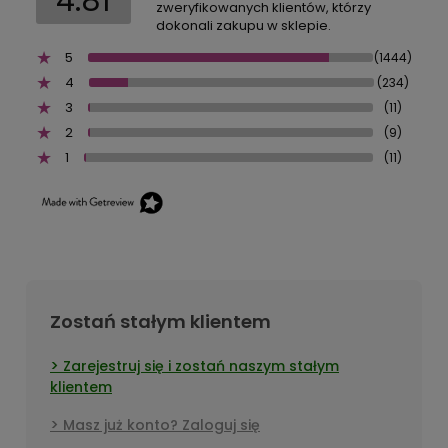
4.81
zweryfikowanych klientów, którzy
dokonali zakupu w sklepie.
5
(1444)
4
(234)
3
(11)
2
(9)
1
(11)
Zostań stałym klientem
Zarejestruj się i zostań naszym stałym
klientem
Masz już konto? Zaloguj się