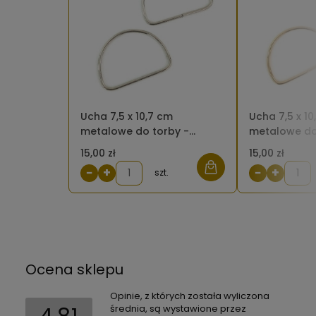
Ucha 7,5 x 10,7 cm
Ucha 7,5 x 10
metalowe do torby -
metalowe do
półkole srebrne (2 sztuki)
półkole złote
15,00 zł
15,00 zł
−
+
−
+
szt.
Ocena sklepu
Opinie, z których została wyliczona
średnia, są wystawione przez