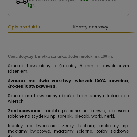
1gr
.
Opis produktu
Koszty dostawy
Cena dotyczy 1 motka sznurka. Jeden motek ma 100 m.
Sznurek bawełniany o średnicy 5 mm z bawełnianym
rdzeniem.
Sznurek ma dwie warstwy: wierzch 100% bawełna,
środek 100% bawełna.
Sznurek ma bawełniany rdzeń o takim samym kolorze co
wierzch.
Zastosowanie:
torebki plecione na kanwie, akcesoria
robione na szydełku np. torebki, plecaki, worki, nerki.
Idealny do tworzenia rzeczy techniką makramy np.
makramy kwiatowe, makramy ścienne, torby siatkowe
itp.