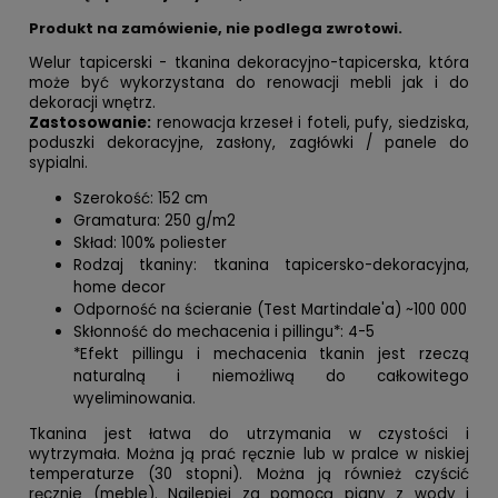
Produkt na zamówienie, nie podlega zwrotowi.
Welur tapicerski - tkanina dekoracyjno-tapicerska, która
może być wykorzystana do renowacji mebli jak i do
dekoracji wnętrz.
Zastosowanie:
renowacja krzeseł i foteli, pufy, siedziska,
poduszki dekoracyjne, zasłony, zagłówki / panele do
sypialni.
Szerokość: 152 cm
Gramatura: 250 g/m2
Skład: 100% poliester
Rodzaj tkaniny: tkanina tapicersko-dekoracyjna,
home decor
Odporność na ścieranie (Test Martindale'a) ~100 000
Skłonność do mechacenia i pillingu*: 4-5
*Efekt pillingu i mechacenia tkanin jest rzeczą
naturalną i niemożliwą do całkowitego
wyeliminowania.
Tkanina jest łatwa do utrzymania w czystości i
wytrzymała. Można ją prać ręcznie lub w pralce w niskiej
temperaturze (30 stopni). Można ją również czyścić
ręcznie (meble). Najlepiej za pomocą piany z wody i