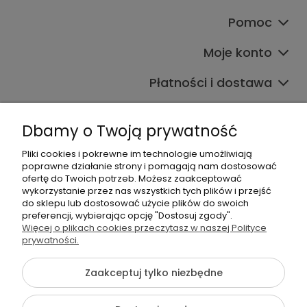
Pomoc
Moje konto
Płatności i dostawa
Informacje
Dbamy o Twoją prywatność
O nas
Pliki cookies i pokrewne im technologie umożliwiają
poprawne działanie strony i pomagają nam dostosować
ofertę do Twoich potrzeb. Możesz zaakceptować
wykorzystanie przez nas wszystkich tych plików i przejść
do sklepu lub dostosować użycie plików do swoich
preferencji, wybierając opcję "Dostosuj zgody".
Więcej o plikach cookies przeczytasz w naszej Polityce
+48 605 141 363
prywatności.
Napisz do nas
Zaakceptuj tylko niezbędne
{literal}