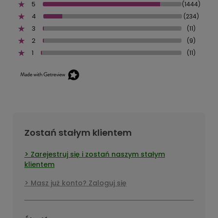
5
(1444)
4
(234)
3
(11)
2
(9)
1
(11)
Zostań stałym klientem
Zarejestruj się i zostań naszym stałym
klientem
Masz już konto? Zaloguj się