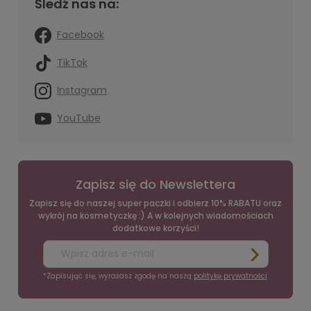
Śledź nas na:
Facebook
TikTok
Instagram
YouTube
Zapisz się do Newslettera
Zapisz się do naszej super paczki i odbierz 10% RABATU oraz
wykrój na kosmetyczkę :) A w kolejnych wiadomościach
dodatkowe korzyści!
*Zapisując się, wyrażasz zgodę na naszą
politykę prywatności
.