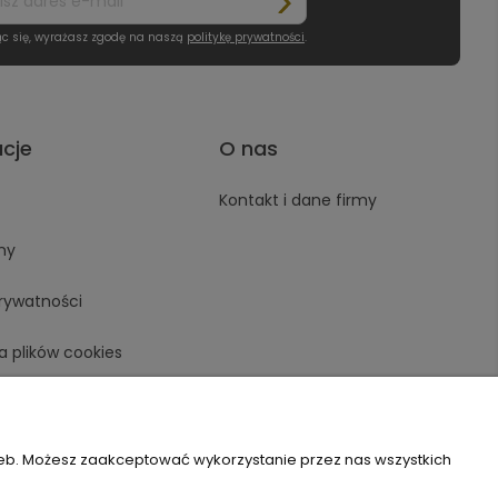
ąc się, wyrażasz zgodę na naszą
politykę prywatności
.
acje
O nas
Kontakt i dane firmy
ny
prywatności
a plików cookies
zeb. Możesz zaakceptować wykorzystanie przez nas wszystkich