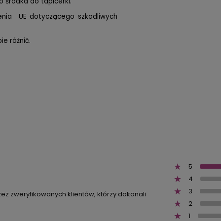
 środka do tapicerki.
zenia UE dotyczącego szkodliwych
e różnić.
5
4
3
zez zweryfikowanych klientów, którzy dokonali
2
1