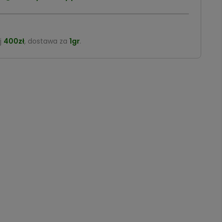
j
400zł
, dostawa za
1gr
.