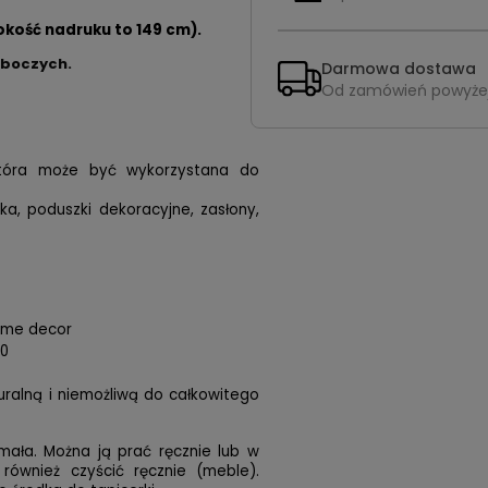
okość nadruku to 149 cm).
oboczych.
Darmowa dostawa
Od zamówień powyże
 która może być wykorzystana do
ska, poduszki dekoracyjne, zasłony,
home decor
00
turalną i niemożliwą do całkowitego
mała. Można ją prać ręcznie lub w
 również czyścić ręcznie (meble).