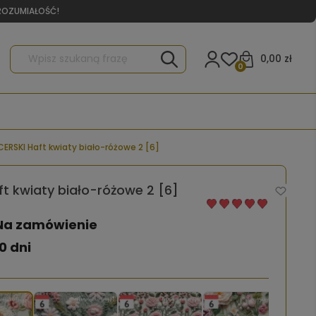
YROZUMIAŁOŚĆ!
0,00 zł
0
ERSKI Haft kwiaty biało-różowe 2 [6]
t kwiaty biało-różowe 2 [6]
Na zamówienie
0 dni