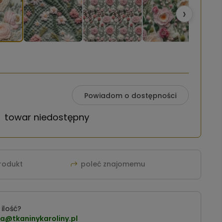
›
Powiadom o dostępności
towar niedostępny
produkt
poleć znajomemu
ilość?
a@tkaninykaroliny.pl