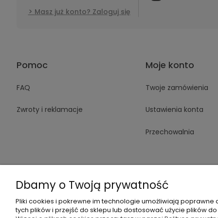
Masz już konto? Zaloguj się
Pomoc
Moje konto
FAQ
Twoje zamówienia
Zwroty i reklamacje
Ustawienia konta
Przechowalnia
Dbamy o Twoją prywatność
Pliki cookies i pokrewne im technologie umożliwiają poprawne
+48 605 14
tych plików i przejść do sklepu lub dostosować użycie plików do