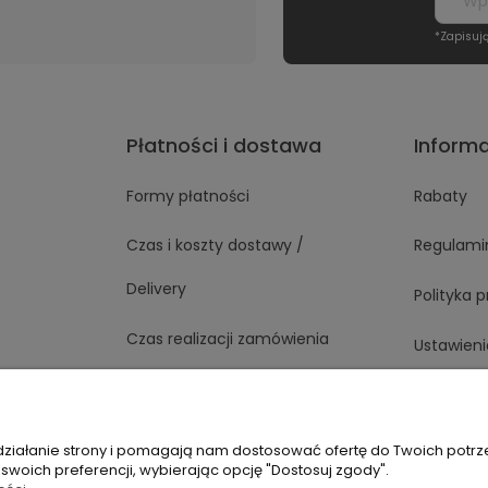
*Zapisuj
Płatności i dostawa
Inform
Formy płatności
Rabaty
Czas i koszty dostawy /
Regulami
Delivery
Polityka 
Czas realizacji zamówienia
Ustawieni
 działanie strony i pomagają nam dostosować ofertę do Twoich potr
1 363
Napisz do nas
 swoich preferencji, wybierając opcję "Dostosuj zgody".