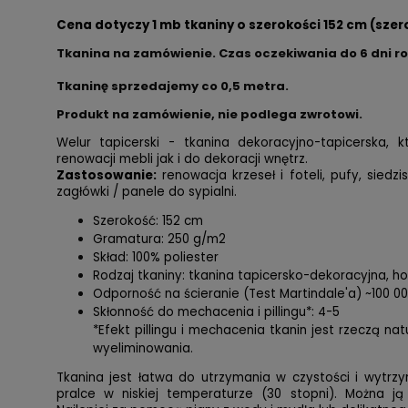
Cena dotyczy 1 mb tkaniny o szerokości 152 cm (szer
Tkanina na zamówienie. Czas oczekiwania do 6 dni r
Tkaninę sprzedajemy co
0,5 metra.
Produkt na zamówienie, nie podlega zwrotowi.
Welur tapicerski - tkanina dekoracyjno-tapicerska,
renowacji mebli jak i do dekoracji wnętrz.
Zastosowanie:
renowacja krzeseł i foteli, pufy, siedzi
zagłówki / panele do sypialni.
Szerokość: 152 cm
Gramatura: 250 g/m2
Skład: 100% poliester
Rodzaj tkaniny: tkanina tapicersko-dekoracyjna, 
Odporność na ścieranie (Test Martindale'a) ~100 0
Skłonność do mechacenia i pillingu*: 4-5
*Efekt pillingu i mechacenia tkanin jest rzeczą na
wyeliminowania.
Tkanina jest łatwa do utrzymania w czystości i wytrzy
pralce w niskiej temperaturze (30 stopni). Można ją