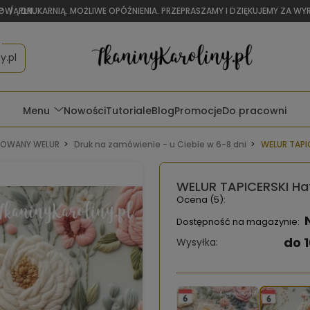
OWĄ DRUKARNIĄ. MOŻLIWE OPÓŹNIENIA. PRZEPRASZAMY I DZIĘKUJEMY ZA W
P
/
PLN
y.pl
Menu
Nowości
Tutoriale
Blog
Promocje
Do pracowni
OWANY WELUR
Druk na zamówienie - u Ciebie w 6-8 dni
WELUR TAPIC
WELUR TAPICERSKI Haf
Ocena (5):
Dostępność na magazynie:
do 1
Wysyłka: