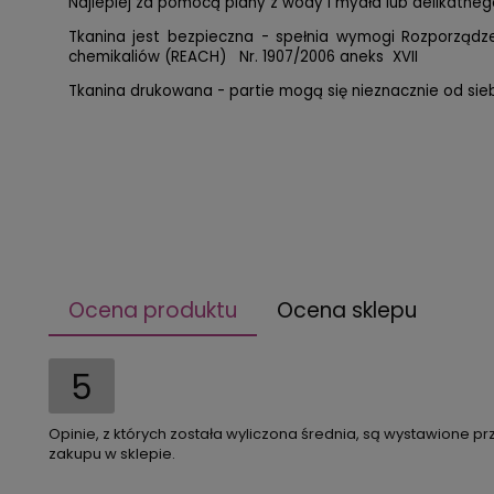
Najlepiej za pomocą piany z wody i mydła lub delikatnego
Tkanina jest bezpieczna - spełnia wymogi Rozporząd
chemikaliów (REACH) Nr. 1907/2006 aneks XVII
Tkanina drukowana - partie mogą się nieznacznie od siebi
Ocena produktu
Ocena sklepu
5
Opinie, z których została wyliczona średnia, są wystawione pr
zakupu w sklepie.