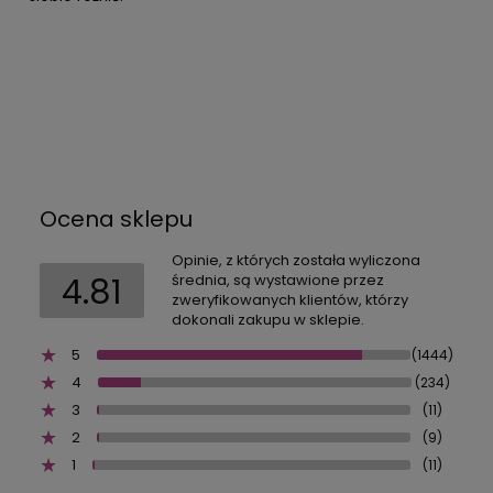
Ocena sklepu
Opinie, z których została wyliczona
4.81
średnia, są wystawione przez
zweryfikowanych klientów, którzy
dokonali zakupu w sklepie.
5
(1444)
4
(234)
3
(11)
2
(9)
1
(11)