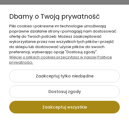
Informacje
Dbamy o Twoją prywatność
O nas
Pliki cookies i pokrewne im technologie umożliwiają
poprawne działanie strony i pomagają nam dostosować
ofertę do Twoich potrzeb. Możesz zaakceptować
wykorzystanie przez nas wszystkich tych plików i przejść
do sklepu lub dostosować użycie plików do swoich
preferencji, wybierając opcję "Dostosuj zgody".
Więcej o plikach cookies przeczytasz w naszej Polityce
+48 605 141 363
prywatności.
Napisz do nas
Zaakceptuj tylko niezbędne
{literal}
Dostosuj zgody
Pokaż pełną wersję strony
Zaakceptuj wszystkie
Sklep internetowy Shoper.pl