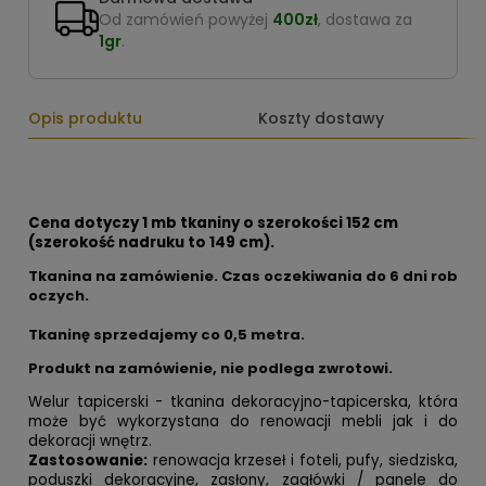
Od zamówień powyżej
400zł
, dostawa za
1gr
.
Opis produktu
Koszty dostawy
Cena dotyczy 1 mb tkaniny o szerokości 152 cm
(szerokość nadruku to 149 cm).
Tkanina na zamówienie. Czas oczekiwania do 6 dni rob
oczych.
Tkaninę sprzedajemy co
0,5 metra.
Produkt na zamówienie, nie podlega zwrotowi.
Welur tapicerski - tkanina dekoracyjno-tapicerska, która
może być wykorzystana do renowacji mebli jak i do
dekoracji wnętrz.
Zastosowanie:
renowacja krzeseł i foteli, pufy, siedziska,
poduszki dekoracyjne, zasłony, zagłówki / panele do