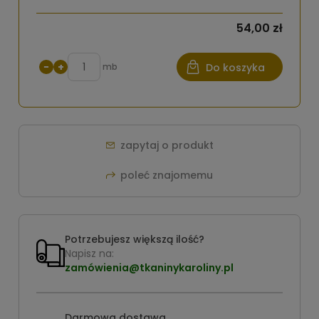
54,00 zł
−
+
mb
Do koszyka
zapytaj o produkt
poleć znajomemu
Potrzebujesz większą ilość?
Napisz na:
zamówienia@tkaninykaroliny.pl
Darmowa dostawa