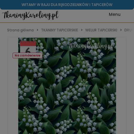
WITAMY W RAJU DLA RĘKODZIELNIKÓW I TAPICERÓW
Strona główna
TKANINY TAPICERSKIE
WELUR TAPICERSKI
DRUK
Na zamówienie