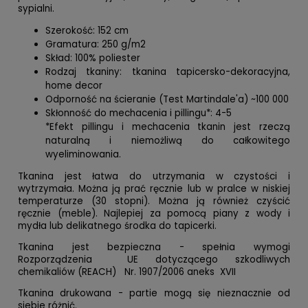
sypialni.
Szerokość: 152 cm
Gramatura: 250 g/m2
Skład: 100% poliester
Rodzaj tkaniny: tkanina tapicersko-dekoracyjna,
home decor
Odporność na ścieranie (Test Martindale'a) ~100 000
Skłonność do mechacenia i pillingu*: 4-5
*Efekt pillingu i mechacenia tkanin jest rzeczą
naturalną i niemożliwą do całkowitego
wyeliminowania.
Tkanina jest łatwa do utrzymania w czystości i
wytrzymała. Można ją prać ręcznie lub w pralce w niskiej
temperaturze (30 stopni). Można ją również czyścić
ręcznie (meble). Najlepiej za pomocą piany z wody i
mydła lub delikatnego środka do tapicerki.
Tkanina jest bezpieczna - spełnia wymogi
Rozporządzenia UE dotyczącego szkodliwych
chemikaliów (REACH) Nr. 1907/2006 aneks XVII
Tkanina drukowana - partie mogą się nieznacznie od
siebie różnić.