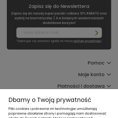
Zapisz się do Newslettera
Zapisz się do naszej super paczki i odbierz 10% RABATU oraz
wykrój na kosmetyczkę :) A w kolejnych wiadomościach
dodatkowe korzyści!
*Zapisując się, wyrażasz zgodę na naszą
politykę prywatności
.
Pomoc
Moje konto
Płatności i dostawa
Informacje
Dbamy o Twoją prywatność
O nas
Pliki cookies i pokrewne im technologie umożliwiają
poprawne działanie strony i pomagają nam dostosować