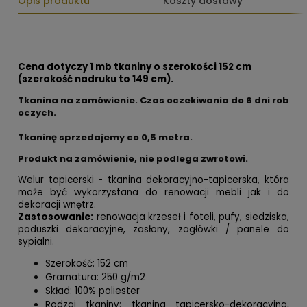
Opis produktu
Koszty dostawy
Cena dotyczy 1 mb tkaniny o szerokości 152 cm
(szerokość nadruku to 149 cm).
Tkanina na zamówienie. Czas oczekiwania do 6 dni rob
oczych.
Tkaninę sprzedajemy co
0,5 metra.
Produkt na zamówienie, nie podlega zwrotowi.
Welur tapicerski - tkanina dekoracyjno-tapicerska, która
może być wykorzystana do renowacji mebli jak i do
dekoracji wnętrz.
Zastosowanie:
renowacja krzeseł i foteli, pufy, siedziska,
poduszki dekoracyjne, zasłony, zagłówki / panele do
sypialni.
Szerokość: 152 cm
Gramatura: 250 g/m2
Skład: 100% poliester
Rodzaj tkaniny: tkanina tapicersko-dekoracyjna,