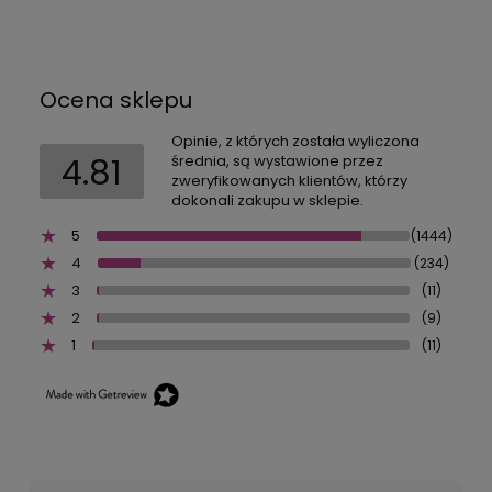
Ocena sklepu
Opinie, z których została wyliczona
4.81
średnia, są wystawione przez
zweryfikowanych klientów, którzy
dokonali zakupu w sklepie.
5
(1444)
4
(234)
3
(11)
2
(9)
1
(11)