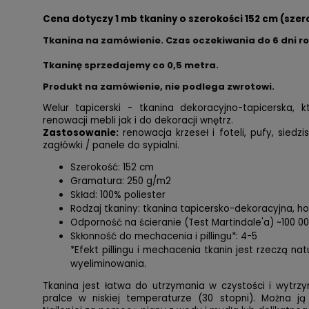
Cena dotyczy 1 mb tkaniny o szerokości 152 cm (szer
Tkanina na zamówienie. Czas oczekiwania do 6 dni r
Tkaninę sprzedajemy co
0,5 metra.
Produkt na zamówienie, nie podlega zwrotowi.
Welur tapicerski - tkanina dekoracyjno-tapicerska,
renowacji mebli jak i do dekoracji wnętrz.
Zastosowanie:
renowacja krzeseł i foteli, pufy, siedzi
zagłówki / panele do sypialni.
Szerokość: 152 cm
Gramatura: 250 g/m2
Skład: 100% poliester
Rodzaj tkaniny: tkanina tapicersko-dekoracyjna, 
Odporność na ścieranie (Test Martindale'a) ~100 0
Skłonność do mechacenia i pillingu*: 4-5
*Efekt pillingu i mechacenia tkanin jest rzeczą na
wyeliminowania.
Tkanina jest łatwa do utrzymania w czystości i wytrzy
pralce w niskiej temperaturze (30 stopni). Można ją