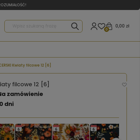
YROZUMIAŁOŚĆ!
0,00 zł
0
ERSKI Kwiaty filcowe 12 [6]
aty filcowe 12 [6]
Na zamówienie
0 dni