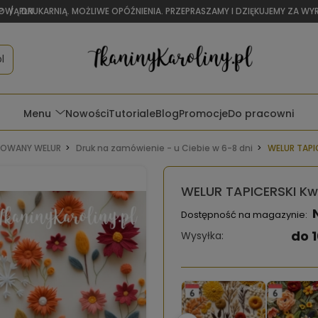
OWĄ DRUKARNIĄ. MOŻLIWE OPÓŹNIENIA. PRZEPRASZAMY I DZIĘKUJEMY ZA W
P
/
PLN
l
Menu
Nowości
Tutoriale
Blog
Promocje
Do pracowni
OWANY WELUR
Druk na zamówienie - u Ciebie w 6-8 dni
WELUR TAPIC
WELUR TAPICERSKI Kwi
Dostępność na magazynie:
do 1
Wysyłka: