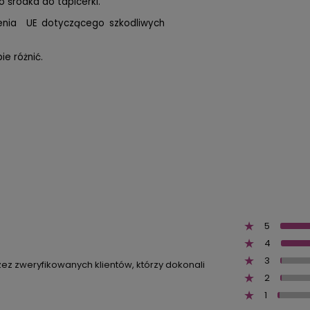
 środka do tapicerki.
zenia UE dotyczącego szkodliwych
e różnić.
5
4
3
zez zweryfikowanych klientów, którzy dokonali
2
1