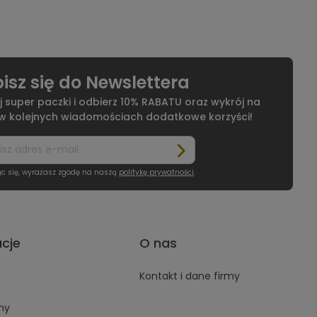
isz się do Newslettera
j super paczki i odbierz 10% RABATU oraz wykrój na
 w kolejnych wiadomościach dodatkowe korzyści!
ąc się, wyrażasz zgodę na naszą
politykę prywatności
.
acje
O nas
Kontakt i dane firmy
ny