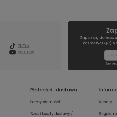
Zap
Zapisz się do nasze
kosmetyczkę :) A
TikTok
YouTube
*Zapisuj
Płatności i dostawa
Inform
Formy płatności
Rabaty
Czas i koszty dostawy /
Regulami