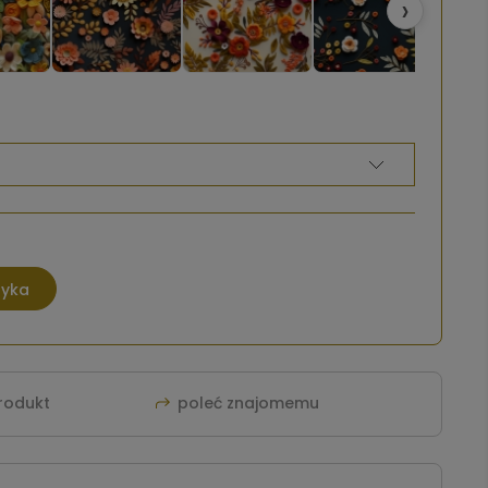
›
zyka
produkt
poleć znajomemu