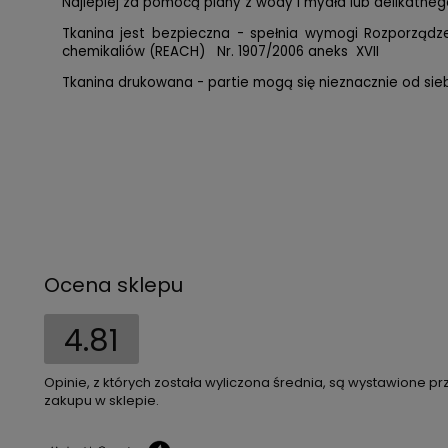
Najlepiej za pomocą piany z wody i mydła lub delikatnego
Tkanina jest bezpieczna - spełnia wymogi Rozporząd
chemikaliów (REACH) Nr. 1907/2006 aneks XVII
Tkanina drukowana - partie mogą się nieznacznie od siebi
Ocena sklepu
4.81
Opinie, z których została wyliczona średnia, są wystawione pr
zakupu w sklepie.