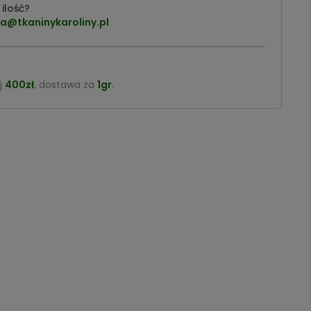
ilość?
a@tkaninykaroliny.pl
j
400zł
, dostawa za
1gr
.