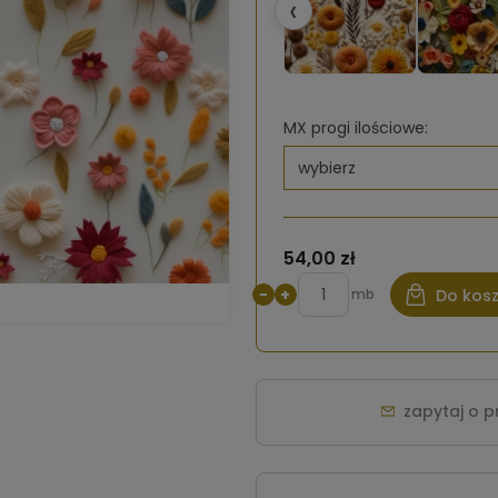
‹
MX progi ilościowe:
54,00 zł
−
+
mb
Do kos
zapytaj o 