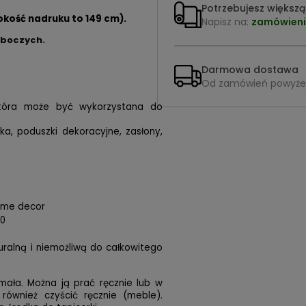
Potrzebujesz większą 
okość nadruku to 149 cm).
Napisz na:
zamówieni
oboczych.
Darmowa dostawa
Od zamówień powyże
 która może być wykorzystana do
ska, poduszki dekoracyjne, zasłony,
home decor
00
turalną i niemożliwą do całkowitego
mała. Można ją prać ręcznie lub w
 również czyścić ręcznie (meble).