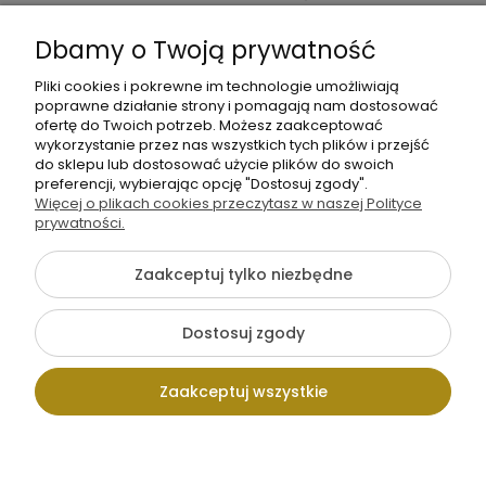
Informacje
Dbamy o Twoją prywatność
O nas
Pliki cookies i pokrewne im technologie umożliwiają
poprawne działanie strony i pomagają nam dostosować
ofertę do Twoich potrzeb. Możesz zaakceptować
wykorzystanie przez nas wszystkich tych plików i przejść
do sklepu lub dostosować użycie plików do swoich
preferencji, wybierając opcję "Dostosuj zgody".
Więcej o plikach cookies przeczytasz w naszej Polityce
prywatności.
+48 605 141 363
Napisz do nas
Zaakceptuj tylko niezbędne
Dostosuj zgody
Pokaż pełną wersję strony
Zaakceptuj wszystkie
Sklep internetowy Shoper.pl