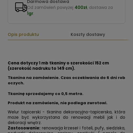
Darmowa dostawa
Od zamówień powyżej
400zł
, dostawa za
1gr
.
Opis produktu
Koszty dostawy
Cena dotyczy 1 mb tkaniny o szerokości 152 cm
(szerokość nadruku to 149 cm).
Tkanina na zamówienie. Czas oczekiwania do 6 dni rob
oczych.
Tkaninę sprzedajemy co
0,5 metra.
Produkt na zamówienie, nie podlega zwrotowi.
Welur tapicerski - tkanina dekoracyjno-tapicerska, która
może być wykorzystana do renowacji mebli jak i do
dekoracji wnętrz.
Zastosowanie:
renowacja krzeseł i foteli, pufy, siedziska,