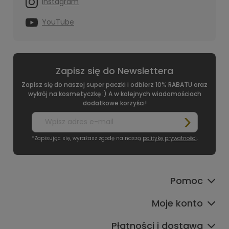
Instagram
YouTube
Zapisz się do Newslettera
Zapisz się do naszej super paczki i odbierz 10% RABATU oraz
wykrój na kosmetyczkę :) A w kolejnych wiadomościach
dodatkowe korzyści!
*Zapisując się, wyrażasz zgodę na naszą
politykę prywatności
.
Pomoc
Moje konto
Płatności i dostawa