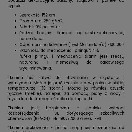
poduszki dekoracyjne, zasłony, zagłówki / panele do
sypialni.
Szerokość: 152 cm
Gramatura: 250 g/m2
Skład: 100% poliester
Rodzaj tkaniny: tkanina tapicersko-dekoracyjna,
home decor
Odporność na ścieranie (Test Martindale'a) ~100 000
Skłonność do mechacenia i pillingu*: 4-5
*Efekt pillingu i mechacenia tkanin jest rzeczą
naturalną i niemożliwą do całkowitego
wyeliminowania.
Tkanina jest łatwa do utrzymania w czystości i
wytrzymała. Można ją prać ręcznie lub w pralce w niskiej
temperaturze (30 stopni). Można ją również czyścić
ręcznie (meble). Najlepiej za pomocą piany z wody i
mydła lub delikatnego środka do tapicerki.
Tkanina jest bezpieczna - spełnia wymogi
Rozporządzenia UE dotyczącego szkodliwych
chemikaliów (REACH) Nr. 1907/2006 aneks XVII
Tkanina drukowana - partie mogą się nieznacznie od