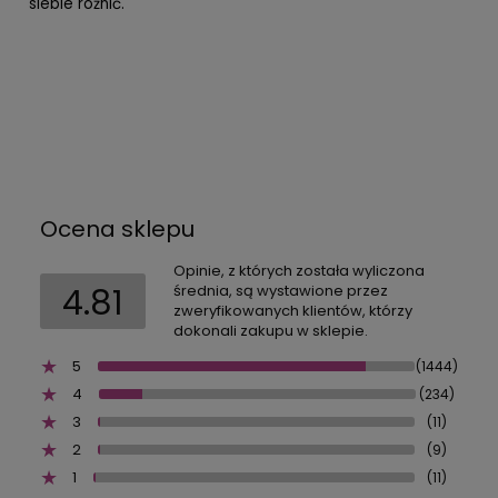
siebie różnić.
Ocena sklepu
Opinie, z których została wyliczona
4.81
średnia, są wystawione przez
zweryfikowanych klientów, którzy
dokonali zakupu w sklepie.
5
(1444)
4
(234)
3
(11)
2
(9)
1
(11)