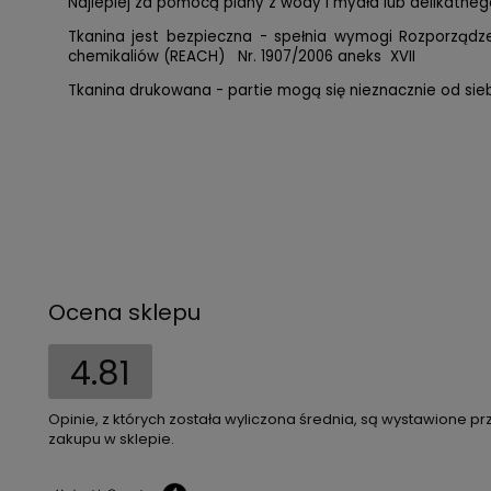
Najlepiej za pomocą piany z wody i mydła lub delikatnego
Tkanina jest bezpieczna - spełnia wymogi Rozporząd
chemikaliów (REACH) Nr. 1907/2006 aneks XVII
Tkanina drukowana - partie mogą się nieznacznie od siebi
Ocena sklepu
4.81
Opinie, z których została wyliczona średnia, są wystawione pr
zakupu w sklepie.