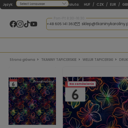
Język:
Waluta:
HUF
/
CZK
/
EUR
/
GB
Powered by
Pon-Pt 8:30-16:30
sklep@tkaninykaroliny.p
+48 605 141 363
Strona główna
TKANINY TAPICERSKIE
WELUR TAPICERSKI
DRUK
Na zamówienie