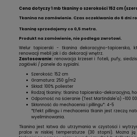
Cena dotyczy 1 mb tkaniny o szerokości 152 cm (szer
Tkanina na zamówienie. Czas oczekiwania do 6 dni r
Tkaninę sprzedajemy co
0,5 metra.
Produkt na zamówienie, nie podlega zwrotowi.
Welur tapicerski - tkanina dekoracyjno-tapicerska,
renowacji mebli jak i do dekoracji wnętrz.
Zastosowanie:
renowacja krzeseł i foteli, pufy, siedzi
zagłówki / panele do sypialni.
Szerokość: 152 cm
Gramatura: 250 g/m2
Skład: 100% poliester
Rodzaj tkaniny: tkanina tapicersko-dekoracyjna, 
Odporność na ścieranie (Test Martindale'a) ~100 0
Skłonność do mechacenia i pillingu*: 4-5
*Efekt pillingu i mechacenia tkanin jest rzeczą na
wyeliminowania.
Tkanina jest łatwa do utrzymania w czystości i wytrzy
pralce w niskiej temperaturze (30 stopni). Można ją