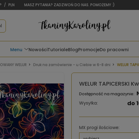
P
/
PLN
MASZ PYTANIA? ZADZWOŃ DO NAS. POMOŻEMY :)
l
Menu
Nowości
Tutoriale
Blog
Promocje
Do pracowni
OWANY WELUR
Druk na zamówienie - u Ciebie w 6-8 dni
WELUR TAPIC
WELUR TAPICERSKI Kwi
Dostępność na magazynie:
do 1
Wysyłka:
MX progi ilościowe: