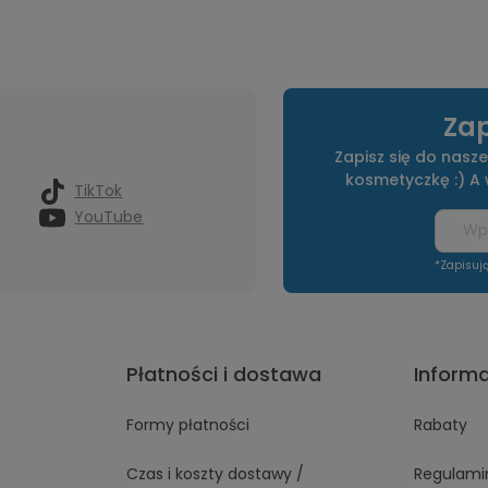
Zap
Zapisz się do nasze
kosmetyczkę :) A
TikTok
YouTube
*Zapisuj
Płatności i dostawa
Inform
Formy płatności
Rabaty
Czas i koszty dostawy /
Regulami