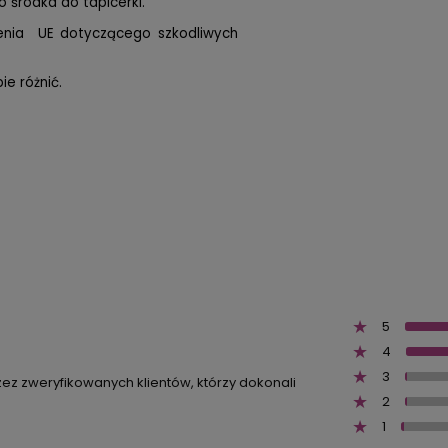
 środka do tapicerki.
zenia UE dotyczącego szkodliwych
e różnić.
5
4
3
zez zweryfikowanych klientów, którzy dokonali
2
1