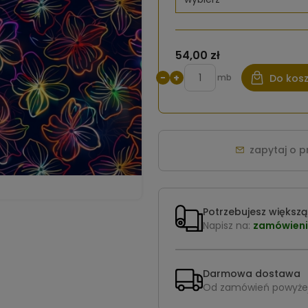
54,00 zł
−
+
mb
Do kos
zapytaj o 
Potrzebujesz większą 
Napisz na:
zamówieni
Darmowa dostawa
Od zamówień powyże