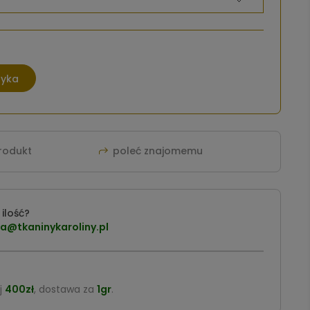
zyka
produkt
poleć znajomemu
ilość?
a@tkaninykaroliny.pl
j
400zł
, dostawa za
1gr
.