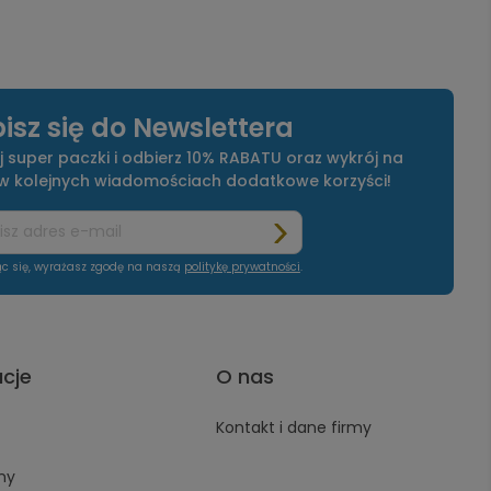
isz się do Newslettera
j super paczki i odbierz 10% RABATU oraz wykrój na
 w kolejnych wiadomościach dodatkowe korzyści!
ąc się, wyrażasz zgodę na naszą
politykę prywatności
.
acje
O nas
Kontakt i dane firmy
ny