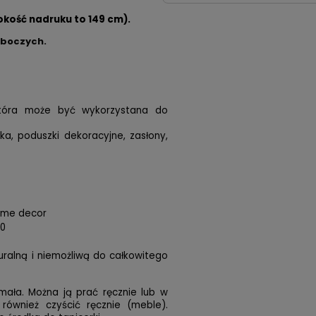
okość nadruku to 149 cm).
oboczych.
 która może być wykorzystana do
ska, poduszki dekoracyjne, zasłony,
home decor
00
turalną i niemożliwą do całkowitego
mała. Można ją prać ręcznie lub w
 również czyścić ręcznie (meble).