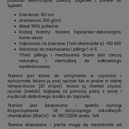
poduszki dekoracyjne, zasłony, zagłówki / panele do
sypialni.
Szerokość: 152 cm
Gramatura: 250 g/m2
Skład: 100% poliester
Rodzaj tkaniny: tkanina tapicersko-dekoracyjna,
home decor
Odporność na ścieranie (Test Martindale'a) ~100 000
Skłonność do mechacenia i pillingu*: 4-5
*Efekt pillingu i mechacenia tkanin jest rzeczą
naturalną i niemożliwą do całkowitego
wyeliminowania.
Tkanina jest łatwa do utrzymania w czystości i
wytrzymała. Można ją prać ręcznie lub w pralce w niskiej
temperaturze (30 stopni). Można ją również czyścić
ręcznie (meble). Najlepiej za pomocą piany z wody i
mydła lub delikatnego środka do tapicerki.
Tkanina jest bezpieczna - spełnia wymogi
Rozporządzenia UE dotyczącego szkodliwych
chemikaliów (REACH) Nr. 1907/2006 aneks XVII
Tkanina drukowana - partie mogą się nieznacznie od