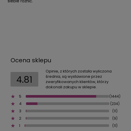
siebie różnić.
Ocena sklepu
Opinie, z których została wyliczona
4.81
średnia, są wystawione przez
zweryfikowanych klientów, którzy
dokonali zakupu w sklepie.
5
(1444)
4
(234)
3
(11)
2
(9)
1
(11)