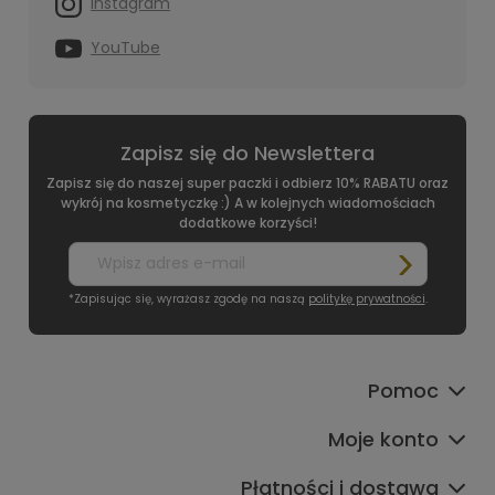
Instagram
YouTube
Zapisz się do Newslettera
Zapisz się do naszej super paczki i odbierz 10% RABATU oraz
wykrój na kosmetyczkę :) A w kolejnych wiadomościach
dodatkowe korzyści!
*Zapisując się, wyrażasz zgodę na naszą
politykę prywatności
.
Pomoc
Moje konto
Płatności i dostawa