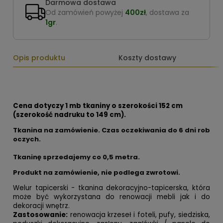
Darmowa dostawa
Od zamówień powyżej
400zł
, dostawa za
1gr
.
Opis produktu
Koszty dostawy
Cena dotyczy 1 mb tkaniny o szerokości 152 cm
(szerokość nadruku to 149 cm).
Tkanina na zamówienie. Czas oczekiwania do 6 dni rob
oczych.
Tkaninę sprzedajemy co
0,5 metra.
Produkt na zamówienie, nie podlega zwrotowi.
Welur tapicerski - tkanina dekoracyjno-tapicerska, która
może być wykorzystana do renowacji mebli jak i do
dekoracji wnętrz.
Zastosowanie:
renowacja krzeseł i foteli, pufy, siedziska,