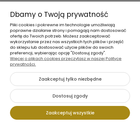
Informacje
Dbamy o Twoją prywatność
O nas
Pliki cookies i pokrewne im technologie umożliwiają
poprawne działanie strony i pomagają nam dostosować
ofertę do Twoich potrzeb. Możesz zaakceptować
wykorzystanie przez nas wszystkich tych plików i przejść
do sklepu lub dostosować użycie plików do swoich
preferencji, wybierając opcję "Dostosuj zgody".
Więcej o plikach cookies przeczytasz w naszej Polityce
prywatności.
+48 605 141 363
Napisz do nas
Zaakceptuj tylko niezbędne
Dostosuj zgody
Pokaż pełną wersję strony
Zaakceptuj wszystkie
Sklep internetowy Shoper.pl