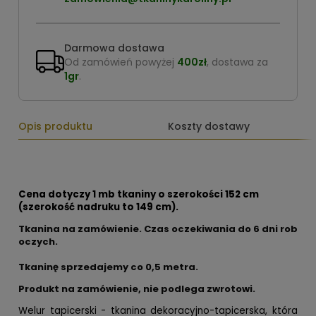
Darmowa dostawa
Od zamówień powyżej
400zł
, dostawa za
1gr
.
Opis produktu
Koszty dostawy
Cena dotyczy 1 mb tkaniny o szerokości 152 cm
(szerokość nadruku to 149 cm).
Tkanina na zamówienie. Czas oczekiwania do 6 dni rob
oczych.
Tkaninę sprzedajemy co
0,5 metra.
Produkt na zamówienie, nie podlega zwrotowi.
Welur tapicerski - tkanina dekoracyjno-tapicerska, która