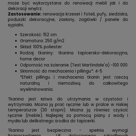
może być wykorzystana do renowacji mebli jak i do
dekoracji wnętrz.
Zastosowanie:
renowacja krzeseł i foteli, pufy, siedziska,
poduszki dekoracyjne, zasłony, zagłówki / panele do
sypialni.
Szerokość: 152 cm
Gramatura: 250 g/m2
Skład: 100% poliester
Rodzaj tkaniny: tkanina tapicersko-dekoracyjna,
home decor
Odporność na ścieranie (Test Martindale'a) ~100 000
Skłonność do mechacenia i pillingu*: 4-5
*Efekt pillingu i mechacenia tkanin jest rzeczą
naturalną i niemożliwą do całkowitego
wyeliminowania.
Tkanina jest łatwa do utrzymania w czystości i
wytrzymała. Można ją prać ręcznie lub w pralce w niskiej
temperaturze (30 stopni). Można ją również czyścić
ręcznie (meble). Najlepiej za pomocą piany z wody i
mydła lub delikatnego środka do tapicerki.
Tkanina jest bezpieczna - spełnia wymogi
Rozporządzenia UE dotyczącego szkodliwych