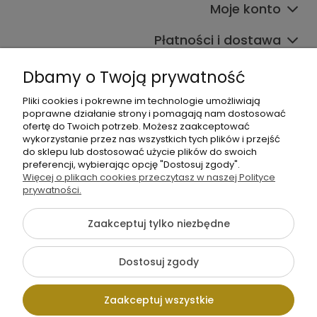
Moje konto
Płatności i dostawa
Informacje
Dbamy o Twoją prywatność
O nas
Pliki cookies i pokrewne im technologie umożliwiają
poprawne działanie strony i pomagają nam dostosować
ofertę do Twoich potrzeb. Możesz zaakceptować
wykorzystanie przez nas wszystkich tych plików i przejść
do sklepu lub dostosować użycie plików do swoich
preferencji, wybierając opcję "Dostosuj zgody".
Więcej o plikach cookies przeczytasz w naszej Polityce
prywatności.
+48 605 141 363
Napisz do nas
Zaakceptuj tylko niezbędne
Dostosuj zgody
Pokaż pełną wersję strony
Zaakceptuj wszystkie
Sklep internetowy Shoper.pl