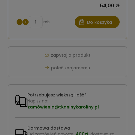
54,00 zł
−
+
mb
Do koszyka
zapytaj o produkt
poleć znajomemu
Potrzebujesz większą ilość?
Napisz na:
zamówienia@tkaninykaroliny.pl
Darmowa dostawa
Od zamówień powyżej
400zł
, dostawa za