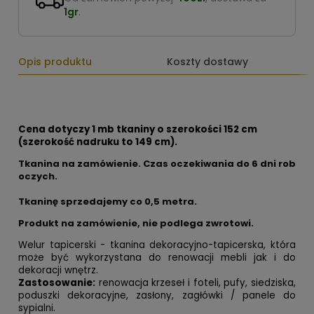
1gr
.
Opis produktu
Koszty dostawy
Cena dotyczy 1 mb tkaniny o szerokości 152 cm
(szerokość nadruku to 149 cm).
Tkanina na zamówienie. Czas oczekiwania do 6 dni rob
oczych.
Tkaninę sprzedajemy co
0,5 metra.
Produkt na zamówienie, nie podlega zwrotowi.
Welur tapicerski - tkanina dekoracyjno-tapicerska, która
może być wykorzystana do renowacji mebli jak i do
dekoracji wnętrz.
Zastosowanie:
renowacja krzeseł i foteli, pufy, siedziska,
poduszki dekoracyjne, zasłony, zagłówki / panele do
sypialni.