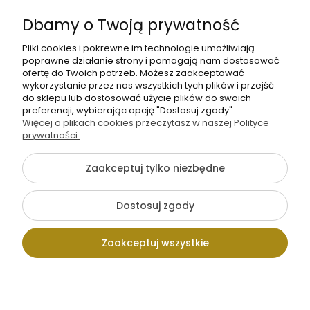
Informacje
Dbamy o Twoją prywatność
O nas
Pliki cookies i pokrewne im technologie umożliwiają
poprawne działanie strony i pomagają nam dostosować
ofertę do Twoich potrzeb. Możesz zaakceptować
wykorzystanie przez nas wszystkich tych plików i przejść
do sklepu lub dostosować użycie plików do swoich
preferencji, wybierając opcję "Dostosuj zgody".
Więcej o plikach cookies przeczytasz w naszej Polityce
+48 605 141 363
prywatności.
Napisz do nas
Zaakceptuj tylko niezbędne
{literal}
Dostosuj zgody
Pokaż pełną wersję strony
Zaakceptuj wszystkie
Sklep internetowy Shoper.pl
Kontakt
Wpisz szukaną
Konto
Koszyk