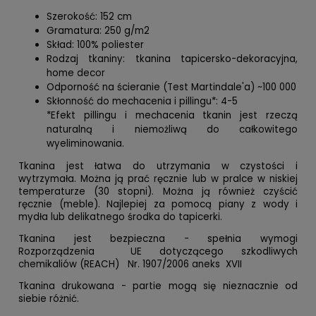
Szerokość: 152 cm
Gramatura: 250 g/m2
Skład: 100% poliester
Rodzaj tkaniny: tkanina tapicersko-dekoracyjna,
home decor
Odporność na ścieranie (Test Martindale'a) ~100 000
Skłonność do mechacenia i pillingu*: 4-5
*Efekt pillingu i mechacenia tkanin jest rzeczą
naturalną i niemożliwą do całkowitego
wyeliminowania.
Tkanina jest łatwa do utrzymania w czystości i
wytrzymała. Można ją prać ręcznie lub w pralce w niskiej
temperaturze (30 stopni). Można ją również czyścić
ręcznie (meble). Najlepiej za pomocą piany z wody i
mydła lub delikatnego środka do tapicerki.
Tkanina jest bezpieczna - spełnia wymogi
Rozporządzenia UE dotyczącego szkodliwych
chemikaliów (REACH) Nr. 1907/2006 aneks XVII
Tkanina drukowana - partie mogą się nieznacznie od
siebie różnić.