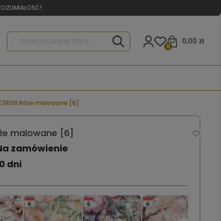
YROZUMIAŁOŚĆ!
0,00 zł
0
CERSKI Róże malowane [6]
że malowane [6]
Na zamówienie
0 dni