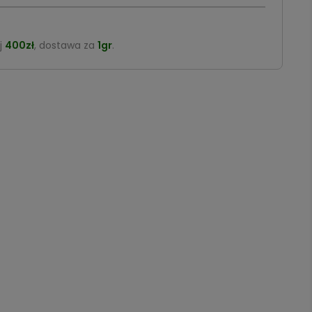
j
400zł
, dostawa za
1gr
.