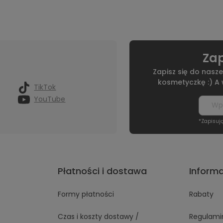
Zap
Zapisz się do nasze
kosmetyczkę :) A
TikTok
YouTube
*Zapisuj
Płatności i dostawa
Inform
Formy płatności
Rabaty
Czas i koszty dostawy /
Regulami