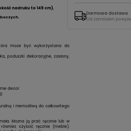
okość nadruku to 149 cm).
Darmowa dostawa
oboczych.
Od zamówień powyże
 która może być wykorzystana do
ska, poduszki dekoracyjne, zasłony,
home decor
00
turalną i niemożliwą do całkowitego
mała. Można ją prać ręcznie lub w
 również czyścić ręcznie (meble).