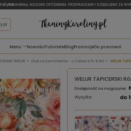
OWĄ DRUKARNIĄ. MOŻLIWE OPÓŹNIENIA. PRZEPRASZAMY I DZIĘKUJEMY ZA W
P
/
PLN
y.pl
Menu
Nowości
Tutoriale
Blog
Promocje
Do pracowni
OWANY WELUR
Druk na zamówienie - u Ciebie w 6-8 dni
WELUR TAPI
WELUR TAPICERSKI Ró
Dostępność na magazynie:
do 1
Wysyłka: