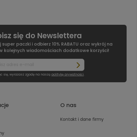
isz się do Newslettera
j super paczki i odbierz 10% RABATU oraz wykrój na
 w kolejnych wiadomościach dodatkowe korzyści!
ąc się, wyrażasz zgodę na naszą
politykę prywatności
.
acje
O nas
Kontakt i dane firmy
ny