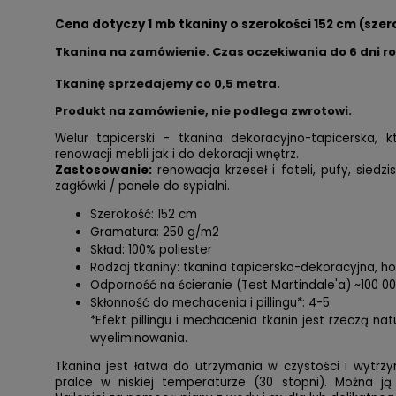
Cena dotyczy 1 mb tkaniny o szerokości 152 cm (szer
Tkanina na zamówienie. Czas oczekiwania do 6 dni r
Tkaninę sprzedajemy co
0,5 metra.
Produkt na zamówienie, nie podlega zwrotowi.
Welur tapicerski - tkanina dekoracyjno-tapicerska,
renowacji mebli jak i do dekoracji wnętrz.
Zastosowanie:
renowacja krzeseł i foteli, pufy, siedzi
zagłówki / panele do sypialni.
Szerokość: 152 cm
Gramatura: 250 g/m2
Skład: 100% poliester
Rodzaj tkaniny: tkanina tapicersko-dekoracyjna, 
Odporność na ścieranie (Test Martindale'a) ~100 0
Skłonność do mechacenia i pillingu*: 4-5
*Efekt pillingu i mechacenia tkanin jest rzeczą na
wyeliminowania.
Tkanina jest łatwa do utrzymania w czystości i wytrzy
pralce w niskiej temperaturze (30 stopni). Można ją