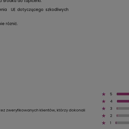
 środka do tapicerki.
zenia UE dotyczącego szkodliwych
e różnić.
5
4
3
zez zweryfikowanych klientów, którzy dokonali
2
1