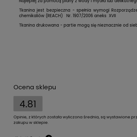
Najlepiej za pomocą piany z wody i mydła lub delikatnego
Tkanina jest bezpieczna - spełnia wymogi Rozporząd
chemikaliów (REACH) Nr. 1907/2006 aneks XVII
Tkanina drukowana - partie mogą się nieznacznie od siebi
Ocena sklepu
4.81
Opinie, z których została wyliczona średnia, są wystawione pr
zakupu w sklepie.