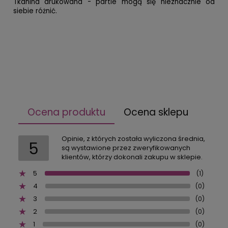
Tkanina drukowana - partie mogą się nieznacznie od
siebie różnić.
Ocena produktu
Ocena sklepu
Opinie, z których została wyliczona średnia,
5
są wystawione przez zweryfikowanych
klientów, którzy dokonali zakupu w sklepie.
5
(1)
4
(0)
3
(0)
2
(0)
1
(0)