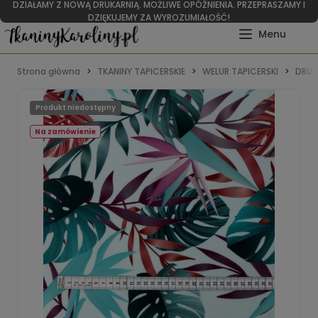
DZIAŁAMY Z NOWĄ DRUKARNIĄ. MOŻLIWE OPÓŹNIENIA. PRZEPRASZAMY I
DZIĘKUJEMY ZA WYROZUMIAŁOŚĆ!
Strona główna
TKANINY TAPICERSKIE
WELUR TAPICERSKI
DRUK
Produkt niedostępny
Na zamówienie