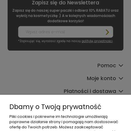
Zapisz się do Newslettera
Zapisz się do naszej super paczki i odbierz 10% RABATU oraz
wykrój na kosmetyczkę :) A w kolejnych wiadomościach
dodatkowe korzyści!
*Zapisując się, wyrażasz zgodę na naszą
politykę prywatności
.
Pomoc
Moje konto
Płatności i dostawa
Informacje
Dbamy o Twoją prywatność
O nas
Pliki cookies i pokrewne im technologie umożliwiają
poprawne działanie strony i pomagają nam dostosować
ofertę do Twoich potrzeb. Możesz zaakceptować