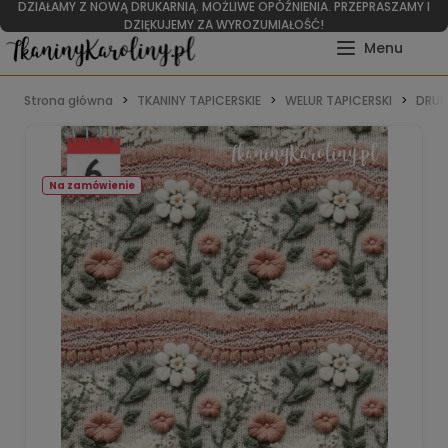
DZIAŁAMY Z NOWĄ DRUKARNIĄ. MOŻLIWE OPÓŹNIENIA. PRZEPRASZAMY I
DZIĘKUJEMY ZA WYROZUMIAŁOŚĆ!
Strona główna
TKANINY TAPICERSKIE
WELUR TAPICERSKI
DRUK
Na zamówienie