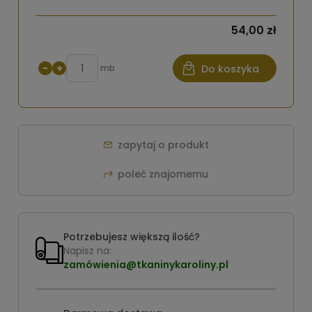
54,00 zł
−
+
mb
Do koszyka
zapytaj o produkt
poleć znajomemu
Potrzebujesz większą ilość?
Napisz na:
zamówienia@tkaninykaroliny.pl