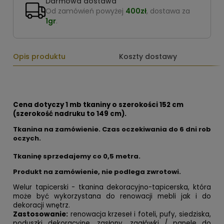
Darmowa dostawa
Od zamówień powyżej
400zł
, dostawa za
1gr
.
Opis produktu
Koszty dostawy
Cena dotyczy 1 mb tkaniny o szerokości 152 cm
(szerokość nadruku to 149 cm).
Tkanina na zamówienie. Czas oczekiwania do 6 dni rob
oczych.
Tkaninę sprzedajemy co
0,5 metra.
Produkt na zamówienie, nie podlega zwrotowi.
Welur tapicerski - tkanina dekoracyjno-tapicerska, która
może być wykorzystana do renowacji mebli jak i do
dekoracji wnętrz.
Zastosowanie:
renowacja krzeseł i foteli, pufy, siedziska,
poduszki dekoracyjne, zasłony, zagłówki / panele do