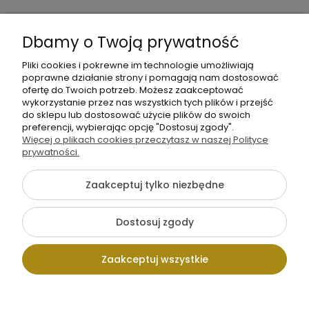
Informacje
Dbamy o Twoją prywatność
O nas
Pliki cookies i pokrewne im technologie umożliwiają
poprawne działanie strony i pomagają nam dostosować
ofertę do Twoich potrzeb. Możesz zaakceptować
wykorzystanie przez nas wszystkich tych plików i przejść
do sklepu lub dostosować użycie plików do swoich
preferencji, wybierając opcję "Dostosuj zgody".
Więcej o plikach cookies przeczytasz w naszej Polityce
+48 605 141 363
prywatności.
Napisz do nas
Zaakceptuj tylko niezbędne
{literal}
Dostosuj zgody
Pokaż pełną wersję strony
Zaakceptuj wszystkie
Sklep internetowy Shoper.pl