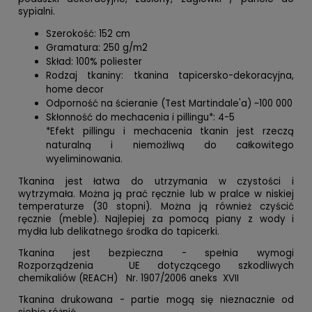
sypialni.
Szerokość: 152 cm
Gramatura: 250 g/m2
Skład: 100% poliester
Rodzaj tkaniny: tkanina tapicersko-dekoracyjna,
home decor
Odporność na ścieranie (Test Martindale'a) ~100 000
Skłonność do mechacenia i pillingu*: 4-5
*Efekt pillingu i mechacenia tkanin jest rzeczą
naturalną i niemożliwą do całkowitego
wyeliminowania.
Tkanina jest łatwa do utrzymania w czystości i
wytrzymała. Można ją prać ręcznie lub w pralce w niskiej
temperaturze (30 stopni). Można ją również czyścić
ręcznie (meble). Najlepiej za pomocą piany z wody i
mydła lub delikatnego środka do tapicerki.
Tkanina jest bezpieczna - spełnia wymogi
Rozporządzenia UE dotyczącego szkodliwych
chemikaliów (REACH) Nr. 1907/2006 aneks XVII
Tkanina drukowana - partie mogą się nieznacznie od