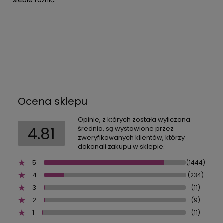
siebie różnić.
Ocena sklepu
Opinie, z których została wyliczona
4.81
średnia, są wystawione przez
zweryfikowanych klientów, którzy
dokonali zakupu w sklepie.
5
(1444)
4
(234)
3
(11)
2
(9)
1
(11)