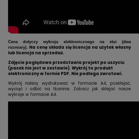
Cena dotyczy wykroju elektronicznego na etui (dwa
Na cenę składa się licencja na użytek własny
rozmiary).
lub licencja na sprzedaż.
Zdjęcie poglądowe przedstawia projekt po uszyciu
(pasek nie jest w zestawie).
Wykrój to produkt
elektroniczny w formie PDF. Nie podlega zwrotowi.
Wykrój należy wydrukować w formacie A4, posklejać,
wyciąć i odbić na tkaninie. Zobacz jak sklejać nasze
wykroje w formacie A4.