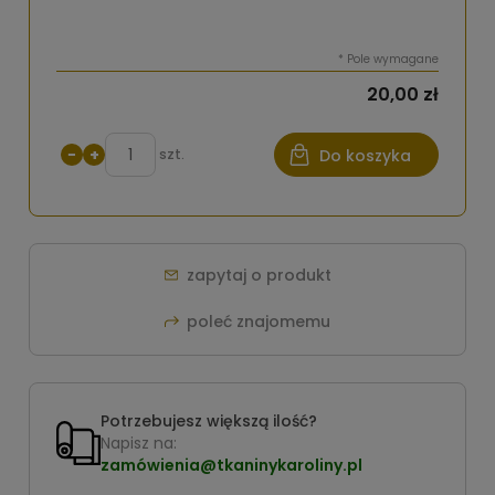
*
Pole wymagane
20,00 zł
−
+
szt.
Do koszyka
zapytaj o produkt
poleć znajomemu
Potrzebujesz większą ilość?
Napisz na:
zamówienia@tkaninykaroliny.pl