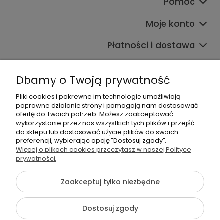
Pomoc
Moje konto
Płatności i dostawa
Informacje
Dbamy o Twoją prywatność
O nas
Pliki cookies i pokrewne im technologie umożliwiają
poprawne działanie strony i pomagają nam dostosować
ofertę do Twoich potrzeb. Możesz zaakceptować
wykorzystanie przez nas wszystkich tych plików i przejść
do sklepu lub dostosować użycie plików do swoich
preferencji, wybierając opcję "Dostosuj zgody".
Więcej o plikach cookies przeczytasz w naszej Polityce
+48 605 141 363
prywatności.
Napisz do nas
Zaakceptuj tylko niezbędne
{literal}
Dostosuj zgody
Pokaż pełną wersję strony