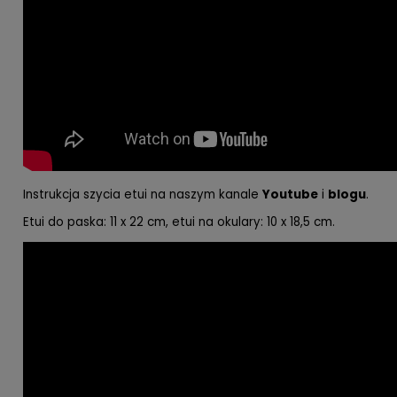
Instrukcja szycia etui na naszym kanale
Youtube
i
blogu
.
Etui do paska: 11 x 22 cm, e
tui na okulary: 10 x 18,5 cm.