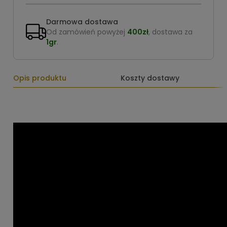
Darmowa dostawa
Od zamówień powyżej
400zł
, dostawa za
1gr
.
Opis produktu
Koszty dostawy