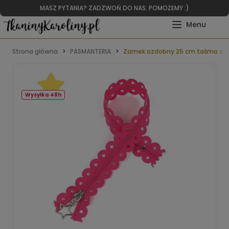
MASZ PYTANIA? ZADZWOŃ DO NAS. POMOŻEMY :)
Strona główna
PASMANTERIA
Zamek ozdobny 25 cm taśma z g
Wysyłka 48h