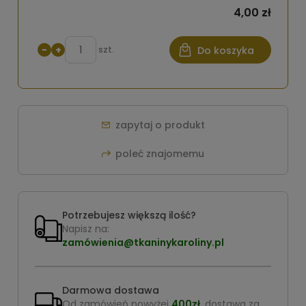
4,00 zł
−
+
szt.
Do koszyka
zapytaj o produkt
poleć znajomemu
Potrzebujesz większą ilość?
Napisz na:
zamówienia@tkaninykaroliny.pl
Darmowa dostawa
Od zamówień powyżej
400zł
, dostawa za