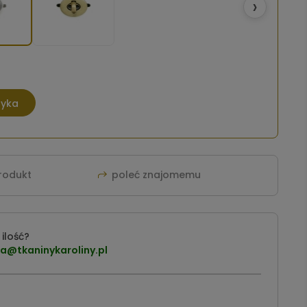
›
zyka
produkt
poleć znajomemu
ilość?
a@tkaninykaroliny.pl