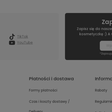
Zap
Zapisz się do nasze
kosmetyczkę :) A
TikTok
YouTube
*Zapisuj
Płatności i dostawa
Inform
Formy płatności
Rabaty
Czas i koszty dostawy /
Regulami
Delivery