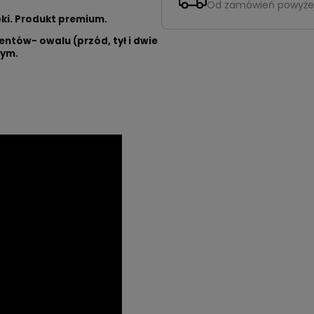
Od zamówień powyże
ki. Produkt premium.
entów- owalu (przód, tył i dwie
wym.