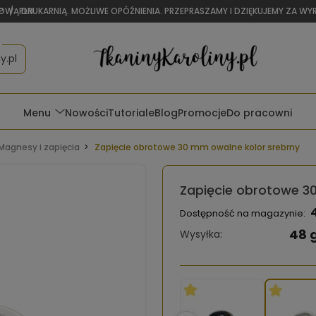
OWĄ DRUKARNIĄ. MOŻLIWE OPÓŹNIENIA. PRZEPRASZAMY I DZIĘKUJEMY ZA W
P
/
PLN
y.pl
Menu
Nowości
Tutoriale
Blog
Promocje
Do pracowni
Magnesy i zapięcia
Zapięcie obrotowe 30 mm owalne kolor srebrny
Zapięcie obrotowe 3
Dostępność na magazynie:
48 
Wysyłka: