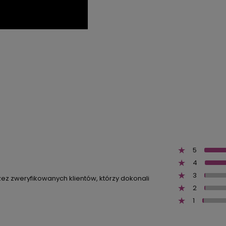
5
4
3
zez zweryfikowanych klientów, którzy dokonali
2
1