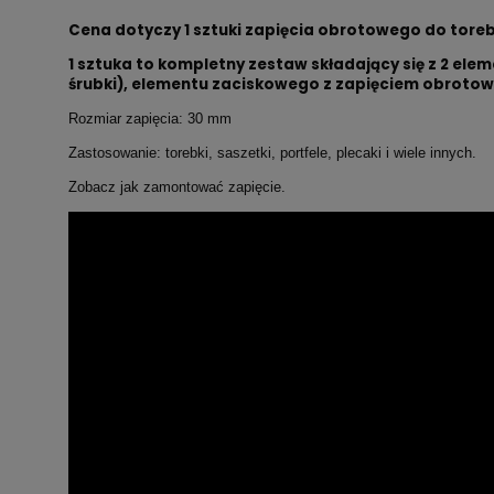
Cena dotyczy 1 sztuki zapięcia obrotowego do toreb
1 sztuka to kompletny zestaw składający się z 2 elem
śrubki), elementu zaciskowego z zapięciem obroto
Rozmiar zapięcia: 30 mm
Zastosowanie: torebki, saszetki, portfele, plecaki i wiele innych.
Zobacz jak zamontować zapięcie.