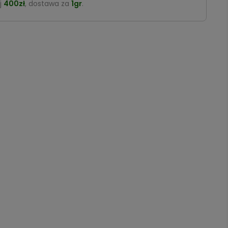
j
400zł
, dostawa za
1gr
.