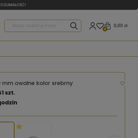
YROZUMIAŁOŚĆ!
0,00 zł
0
0 mm owalne kolor srebrny
41 szt.
godzin