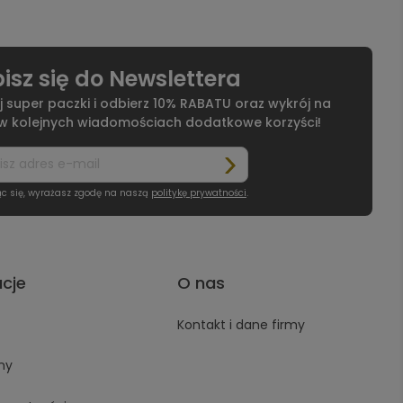
isz się do Newslettera
j super paczki i odbierz 10% RABATU oraz wykrój na
 w kolejnych wiadomościach dodatkowe korzyści!
ąc się, wyrażasz zgodę na naszą
politykę prywatności
.
acje
O nas
Kontakt i dane firmy
ny