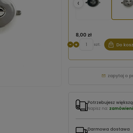
‹
8,00 zł
−
+
szt.
Do kos
zapytaj o 
Potrzebujesz większą 
Napisz na:
zamówieni
Darmowa dostawa