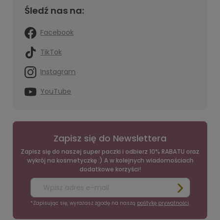
Śledź nas na:
Facebook
TikTok
Instagram
YouTube
Zapisz się do Newslettera
Zapisz się do naszej super paczki i odbierz 10% RABATU oraz
wykrój na kosmetyczkę :) A w kolejnych wiadomościach
dodatkowe korzyści!
*Zapisując się, wyrażasz zgodę na naszą
politykę prywatności
.