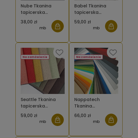
Nube Tkanina
Babel Tkanina
tapicerska
tapicerska
skóropodobna
pleciona
38,00 zł
59,00 zł
mb
mb
Na zamówienie
Na zamówienie
Seattle Tkanina
Nappatech
tapicerska
Tkanina
pleciona
tapicerska
59,00 zł
66,00 zł
ekoskóra
mb
mb