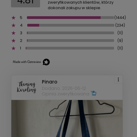
4.81
zweryfikowanych klientów, którzy
dokonali zakupu w sklepie.
5
(1444)
4
(234)
3
(11)
2
(9)
1
(11)
Pinaro
Dodano: 2026-06-12
Opinia zweryfikowana