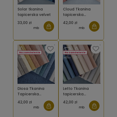
Solar tkanina
Cloud Tkanina
tapicerska velvet
tapicerska
welurowa velvet
33,00 zł
42,00 zł
mb
mb
Na zamówienie
Na zamówienie
Diosa Tkanina
Letto Tkanina
Tapicerska
tapicerska
Szenilowa
welurowa velvet
42,00 zł
42,00 zł
mb
mb