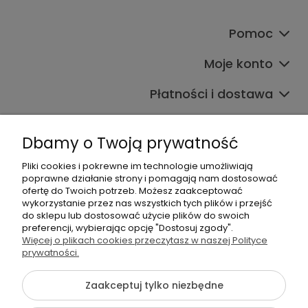
Pomoc
Moje konto
Płatności i dostawa
Informacje
Dbamy o Twoją prywatność
O nas
Pliki cookies i pokrewne im technologie umożliwiają
poprawne działanie strony i pomagają nam dostosować
ofertę do Twoich potrzeb. Możesz zaakceptować
wykorzystanie przez nas wszystkich tych plików i przejść
do sklepu lub dostosować użycie plików do swoich
preferencji, wybierając opcję "Dostosuj zgody".
Więcej o plikach cookies przeczytasz w naszej Polityce
+48 605 141 363
prywatności.
Napisz do nas
Zaakceptuj tylko niezbędne