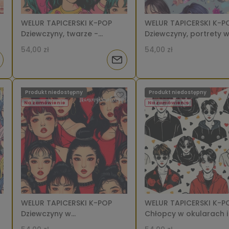
WELUR TAPICERSKI K-POP
WELUR TAPICERSKI K-P
Dziewczyny, twarze -
Dziewczyny, portrety 
h
fioletowe, zielone i
kwiatach ciemniejszym
54,00 zł
54,00 zł
pomarańczowe fryzury w
[6-8]
iadom
Powiadom
tłumie [6-8]
o
Produkt niedostępny
Produkt niedostępny
tępności
dostępności
Na zamówienie
Na zamówienie
WELUR TAPICERSKI K-POP
WELUR TAPICERSKI K-P
Dziewczyny w
Chłopcy w okularach i
pomarańczowych bluzkach
żółtych, czerwonych o