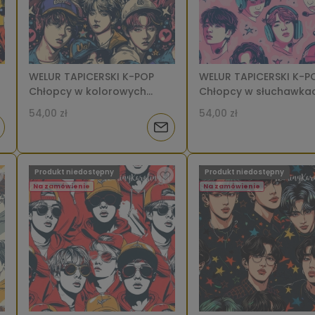
WELUR TAPICERSKI K-POP
WELUR TAPICERSKI K-P
Chłopcy w kolorowych
Chłopcy w słuchawkac
czapkach baseballowych
czapkach na różowym 
54,00 zł
54,00 zł
na ciemnym tle [6-8]
[6-8]
iadom
Powiadom
o
Produkt niedostępny
Produkt niedostępny
tępności
dostępności
Na zamówienie
Na zamówienie