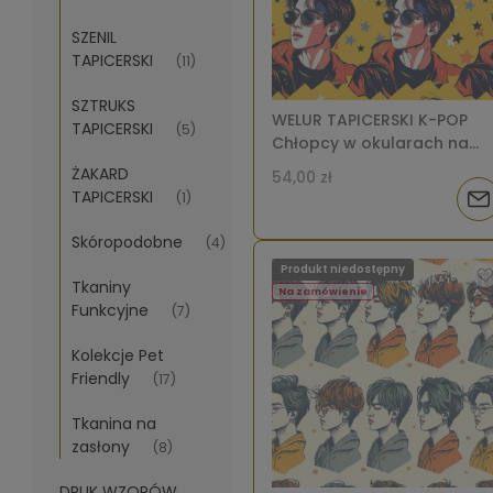
SZENIL
TAPICERSKI
(11)
SZTRUKS
WELUR TAPICERSKI K-POP
TAPICERSKI
(5)
Chłopcy w okularach na
żółtym tle z niebieską
ŻAKARD
54,00 zł
grzywką [6-8]
TAPICERSKI
(1)
Pow
Skóropodobne
(4)
o
Produkt niedostępny
Tkaniny
dos
Na zamówienie
Funkcyjne
(7)
Kolekcje Pet
Friendly
(17)
Tkanina na
zasłony
(8)
DRUK WZORÓW