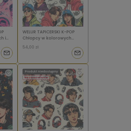
OP
WELUR TAPICERSKI K-POP
h i
Chłopcy w kolorowych
tle
bluzach, czapkach i
54,00 zł
okularach na jasnym tle [6-
Powiadom
Powiadom
8]
o
o
Produkt niedostępny
dostępności
dostępności
Na zamówienie