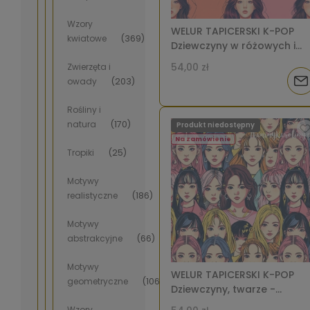
Wzory
WELUR TAPICERSKI K-POP
kwiatowe
(369)
Dziewczyny w różowych i
pomarańczowych bluzkac
54,00 zł
Zwierzęta i
[6-8]
Pow
owady
(203)
o
Rośliny i
natura
(170)
Produkt niedostępny
dos
Na zamówienie
Tropiki
(25)
Motywy
realistyczne
(186)
Motywy
abstrakcyjne
(66)
Motywy
WELUR TAPICERSKI K-POP
geometryczne
(106)
Dziewczyny, twarze -
wielokolorowe fryzury w
Wzory