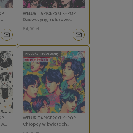
OP
WELUR TAPICERSKI K-POP
w
Dziewczyny, kolorowe
 tle
gwiazdki i różowe czaszki na
54,00 zł
ciemnym tle [6-8]
Powiadom
Powiadom
o
o
Produkt niedostępny
dostępności
dostępności
Na zamówienie
OP
WELUR TAPICERSKI K-POP
 w
Chłopcy w kwiatach,
raz
liściach i kolorowych