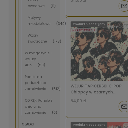
54,00 zł
tłumie [6-8]
owocowe
(11)
Pow
o
Motywy
młodzieżowe
(349)
Produkt niedostępny
dos
Na zamówienie
Wzory
świąteczne
(178)
W magazynie -
welury
48h
(53)
Panele na
poduszki na
WELUR TAPICERSKI K-POP
zamówienie
(512)
Chłopcy w czarnych
kurtkach i okularach na
OD RĘKI Panele z
54,00 zł
jasnym tle, nuty i mikrofony
działu na
Pow
[6-8]
zamówienie
(6)
o
GŁADKI
Produkt niedostępny