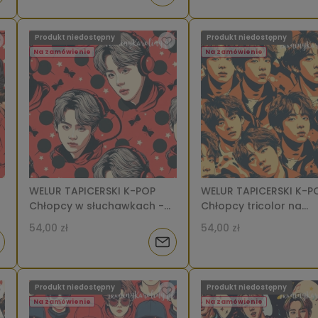
o
Produkt niedostępny
Produkt niedostępny
tępności
dostępności
Na zamówienie
Na zamówienie
WELUR TAPICERSKI K-POP
WELUR TAPICERSKI K-P
Chłopcy w słuchawkach -
Chłopcy tricolor na
biedronka [6-8]
pomar
54,00 zł
54,00 zł
iadom
Powiadom
o
Produkt niedostępny
Produkt niedostępny
tępności
dostępności
Na zamówienie
Na zamówienie