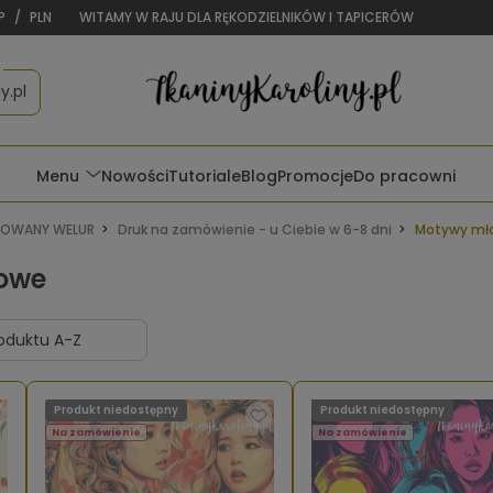
P
/
PLN
WITAMY W RAJU DLA RĘKODZIELNIKÓW I TAPICERÓW
y.pl
Menu
Nowości
Tutoriale
Blog
Promocje
Do pracowni
OWANY WELUR
Druk na zamówienie - u Ciebie w 6-8 dni
Motywy mł
owe
Produkt niedostępny
Produkt niedostępny
Na zamówienie
Na zamówienie