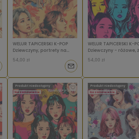
WELUR TAPICERSKI K-POP
WELUR TAPICERSKI K-P
Dziewczyny, portrety na
Dziewczyny - różowe, ż
h
abstrakcyjnych kwiatowych
niebieskie twarze [6-8
54,00 zł
54,00 zł
wzorach, żółto-
iadom
Powiadom
pomarańczowe tło [6-8]
o
Produkt niedostępny
Produkt niedostępny
tępności
dostępności
Na zamówienie
Na zamówienie