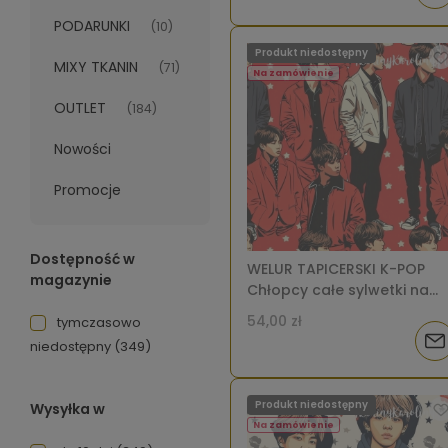
PODARUNKI
(10)
o
Produkt niedostępny
MIXY TKANIN
(71)
dos
Na zamówienie
OUTLET
(184)
Nowości
Promocje
Dostępność w
WELUR TAPICERSKI K-POP
magazynie
Chłopcy całe sylwetki na
czerwonym tle i gwiazdki
54,00 zł
tymczasowo
[6-8]
Pow
niedostępny
(349)
o
Produkt niedostępny
Wysyłka w
dos
Na zamówienie