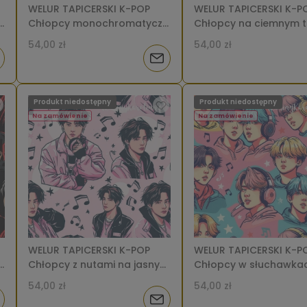
WELUR TAPICERSKI K-POP
WELUR TAPICERSKI K-P
Chłopcy monochromatyczni
Chłopcy na ciemnym tl
w czapkach i okularach na
kolorowymi gwiazdkam
54,00 zł
54,00 zł
czerwono-
8]
iadom
Powiadom
pomarańczowym tle [6-8]
o
Produkt niedostępny
Produkt niedostępny
tępności
dostępności
Na zamówienie
Na zamówienie
WELUR TAPICERSKI K-POP
WELUR TAPICERSKI K-P
z
Chłopcy z nutami na jasnym
Chłopcy w słuchawka
różu [6-8]
różu i turkusie [6-8]
54,00 zł
54,00 zł
iadom
Powiadom