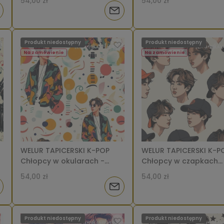
54,00 zł
54,00 zł
[6-8]
czarnych plamach na
iadom
Powiadom
jasnym tle [6-8]
o
Produkt niedostępny
Produkt niedostępny
tępności
dostępności
Na zamówienie
Na zamówienie
WELUR TAPICERSKI K-POP
WELUR TAPICERSKI K-P
Chłopcy w okularach -
Chłopcy w czapkach
sylwetki od pasa w górę,
czarno-czerwonych n
54,00 zł
54,00 zł
kolorowe kropki i kreski na
beżowym gładkim tle 
iadom
Powiadom
jasnym tle [6-8]
o
Produkt niedostępny
Produkt niedostępny