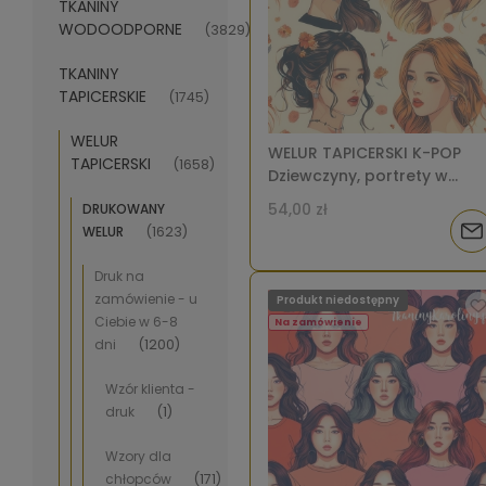
TKANINY
WODOODPORNE
(3829)
TKANINY
TAPICERSKIE
(1745)
WELUR
WELUR TAPICERSKI K-POP
TAPICERSKI
(1658)
Dziewczyny, portrety w
pomarańczowych kwiatac
54,00 zł
DRUKOWANY
jasnym tle [6-8]
Pow
WELUR
(1623)
o
Druk na
zamówienie - u
Produkt niedostępny
dos
Ciebie w 6-8
Na zamówienie
dni
(1200)
Wzór klienta -
druk
(1)
Wzory dla
chłopców
(171)