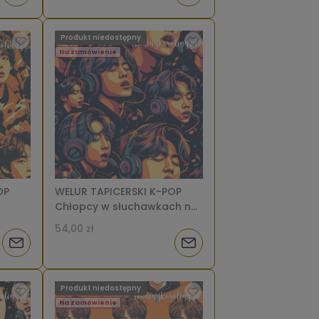
8]
o
o
Produkt niedostępny
dostępności
dostępności
Na zamówienie
OP
WELUR TAPICERSKI K-POP
Chłopcy w słuchawkach na
ańczowym tle [6-8]
ciemnym tle [6-8]
54,00 zł
Powiadom
Powiadom
o
o
Produkt niedostępny
dostępności
dostępności
Na zamówienie