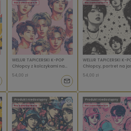
tępności
dostępności
Na zamówienie
Na zamówienie
WELUR TAPICERSKI K-POP
WELUR TAPICERSKI K-P
Chłopcy z kolczykami na
Chłopcy, portret na j
jasnym różowym tle [6-8]
tle, czarne g
54,00 zł
54,00 zł
iadom
Powiadom
o
Produkt niedostępny
Produkt niedostępny
tępności
dostępności
Na zamówienie
Na zamówienie