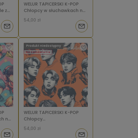
OP
WELUR TAPICERSKI K-POP
e z
Chłopcy w słuchawkach na
i [6-
jasnym tle z mikrofonami
54,00 zł
[6-8]
Powiadom
Powiadom
o
o
Produkt niedostępny
dostępności
dostępności
Na zamówienie
OP
WELUR TAPICERSKI K-POP
ch na
Chłopcy
monochromatyczne twarze
54,00 zł
na pomarańczowym tle [6-
Powiadom
Powiadom