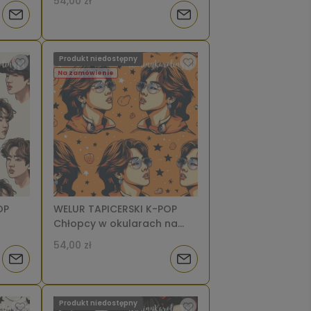
54,00 zł
plamach [6-8]
Powiadom
Powiadom
o
o
Produkt niedostępny
dostępności
dostępności
Na zamówienie
OP
WELUR TAPICERSKI K-POP
Chłopcy w okularach na
a
pomarańczowym tle z
54,00 zł
[6-8]
białymi i czarnymi
Powiadom
Powiadom
gwiazdami [6-8]
o
o
Produkt niedostępny