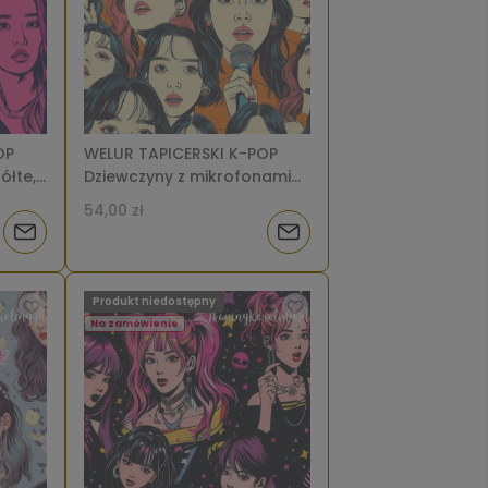
OP
WELUR TAPICERSKI K-POP
ółte,
Dziewczyny z mikrofonami
]
na pomarańczu [6-8]
54,00 zł
Powiadom
Powiadom
o
o
Produkt niedostępny
dostępności
dostępności
Na zamówienie