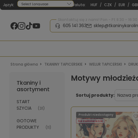
Język:
Waluta:
HUF
/
CZK
/
EUR
/
GB
Powered by
Skontaktuj się z nami! Pon - Pt 8:30 - 16:30
605 141 363
sklep@tkaninykarolin
Strona główna
TKANINY TAPICERSKIE
WELUR TAPICERSKI
DRUK
Motywy młodzież
Tkaniny i
asortyment
Sortuj produkty:
START
SZYCIA
(31)
Produkt niedostępny
GOTOWE
Na zamówienie
PRODUKTY
(11)