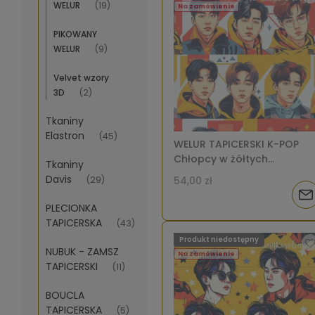
dos
WELUR
(19)
Na zamówienie
PIKOWANY
WELUR
(9)
Velvet wzory
3D
(2)
Tkaniny
Elastron
(45)
WELUR TAPICERSKI K-POP
Chłopcy w żółtych
Tkaniny
kapturach [6-8]
Davis
(29)
54,00 zł
Pow
PLECIONKA
TAPICERSKA
o
(43)
Produkt niedostępny
NUBUK - ZAMSZ
dos
Na zamówienie
TAPICERSKI
(11)
BOUCLA
TAPICERSKA
(5)