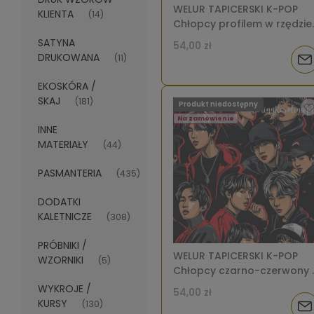
WELUR TAPICERSKI K-POP
KLIENTA
(14)
Chłopcy profilem w rzędzie
na jasnym [6-8]
SATYNA
54,00 zł
DRUKOWANA
(11)
Pow
EKOSKÓRA /
o
SKAJ
(181)
Produkt niedostępny
dos
Na zamówienie
INNE
MATERIAŁY
(44)
PASMANTERIA
(435)
DODATKI
KALETNICZE
(308)
PRÓBNIKI /
WELUR TAPICERSKI K-POP
WZORNIKI
(5)
Chłopcy czarno-czerwony 
gwiazdkami [6-8]
WYKROJE /
54,00 zł
KURSY
(130)
Pow