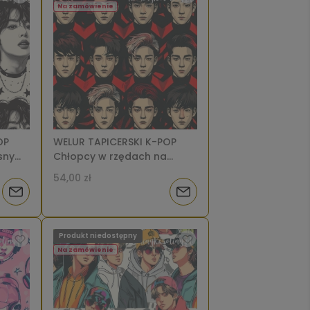
dostępności
dostępności
Na zamówienie
OP
WELUR TAPICERSKI K-POP
asnym
Chłopcy w rzędach na
wiazdy [6-8]
czarno-czerwonym tle [6-
54,00 zł
8]
Powiadom
Powiadom
o
o
Produkt niedostępny
dostępności
dostępności
Na zamówienie