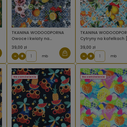
TKANINA WODOODPORNA
TKANINA WODOODPO
Owoce i kwiaty na
Cytryny na kafelkach 
kafelkach [6-8]
39,00 zł
39,00 zł
−
+
−
+
mb
mb
Na zamówienie
Na zamówienie