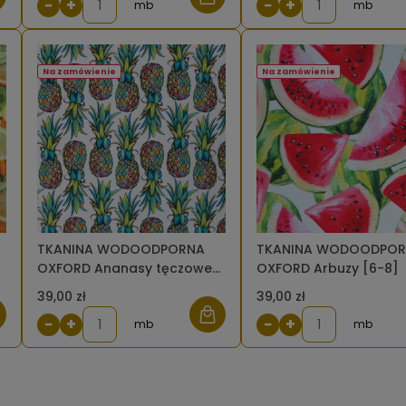
−
+
−
+
mb
mb
Na zamówienie
Na zamówienie
TKANINA WODOODPORNA
TKANINA WODOODPO
OXFORD Ananasy tęczowe
OXFORD Arbuzy [6-8]
[6-8]
39,00 zł
39,00 zł
−
+
−
+
mb
mb