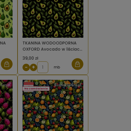
RNA
TKANINA WODOODPORNA
OXFORD Avocado w liściach
[6]
39,00 zł
−
+
mb
Na zamówienie