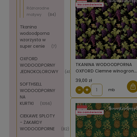
Na zamówienie
Różnorodne
motywy
(84)
Tkanina
wodoodporna
wzorzysta w
super cenie
(7)
OXFORD
TKANINA WODOODPORNA
WODOODPORNY
OXFORD Ciemne winogrono
JEDNOKOLOROWY
(41)
na czarnym [6]
39,00 zł
SOFTHSELL
−
+
mb
WODOODPORNY
NA
KURTKI
(1056)
Na zamówienie
CIEKAWE SPLOTY
- ŻAKARDY
WODOODPORNE
(82)