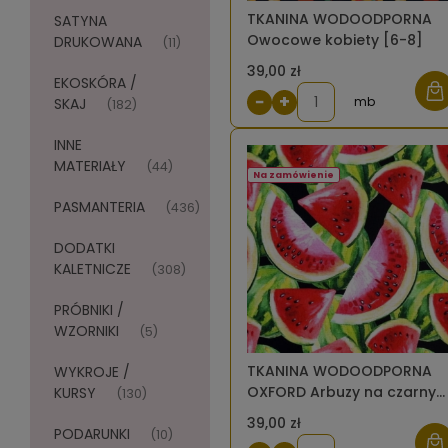
TKANINA WODOODPORNA
SATYNA
Owocowe kobiety [6-8]
DRUKOWANA
(11)
39,00 zł
EKOSKÓRA /
−
+
mb
SKAJ
(182)
INNE
MATERIAŁY
(44)
Na zamówienie
PASMANTERIA
(436)
DODATKI
KALETNICZE
(308)
PRÓBNIKI /
WZORNIKI
(5)
TKANINA WODOODPORNA
WYKROJE /
OXFORD Arbuzy na czarny
KURSY
(130)
[6-8]
39,00 zł
PODARUNKI
(10)