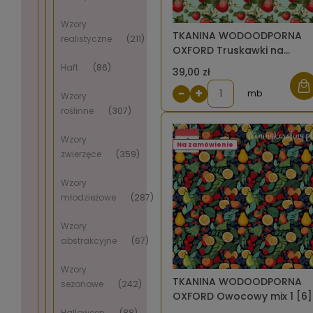
Wzory
TKANINA WODOODPORNA
realistyczne
(211)
OXFORD Truskawki na
miętowo -błękitnym [6]
Haft
(86)
39,00 zł
−
+
mb
Wzory
roślinne
(307)
Wzory
Na zamówienie
zwierzęce
(359)
Wzory
młodzieżowe
(287)
Wzory
abstrakcyjne
(67)
Wzory
TKANINA WODOODPORNA
sezonowe
(242)
OXFORD Owocowy mix 1 [6]
Halloween
(88)