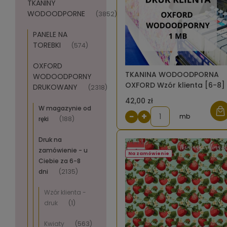
TKANINY
WODOODPORNE
(3852)
PANELE NA
TOREBKI
(574)
OXFORD
TKANINA WODOODPORNA
WODOODPORNY
OXFORD Wzór klienta [6-8]
DRUKOWANY
(2318)
42,00 zł
W magazynie od
−
+
mb
ręki
(188)
Druk na
zamówienie - u
Na zamówienie
Ciebie za 6-8
dni
(2135)
Wzór klienta -
druk
(1)
Kwiaty
(563)