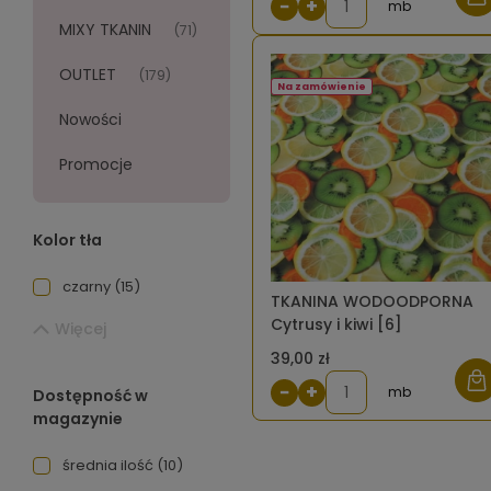
−
+
mb
MIXY TKANIN
(71)
OUTLET
(179)
Na zamówienie
Nowości
Promocje
Kolor tła
czarny
(15)
TKANINA WODOODPORNA
Cytrusy i kiwi [6]
Więcej
39,00 zł
−
+
mb
Dostępność w
magazynie
średnia ilość
(10)