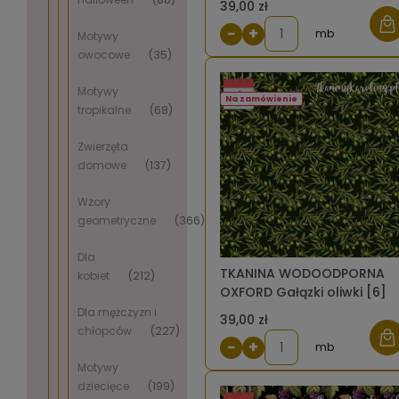
39,00 zł
−
+
mb
Motywy
owocowe
(35)
Motywy
Na zamówienie
tropikalne
(68)
Zwierzęta
domowe
(137)
Wzory
geometryczne
(366)
Dla
TKANINA WODOODPORNA
kobiet
(212)
OXFORD Gałązki oliwki [6]
Dla mężczyzn i
39,00 zł
chłopców
(227)
−
+
mb
Motywy
dziecięce
(199)