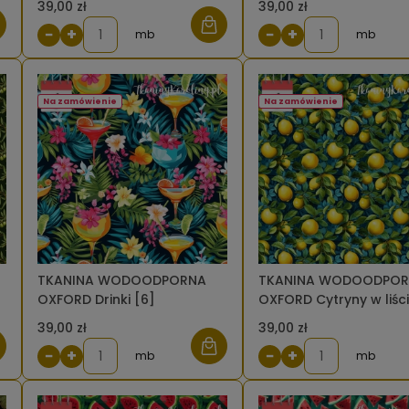
39,00 zł
39,00 zł
−
+
−
+
mb
mb
Na zamówienie
Na zamówienie
TKANINA WODOODPORNA
TKANINA WODOODPO
OXFORD Drinki [6]
OXFORD Cytryny w liśc
[6]
39,00 zł
39,00 zł
−
+
−
+
mb
mb