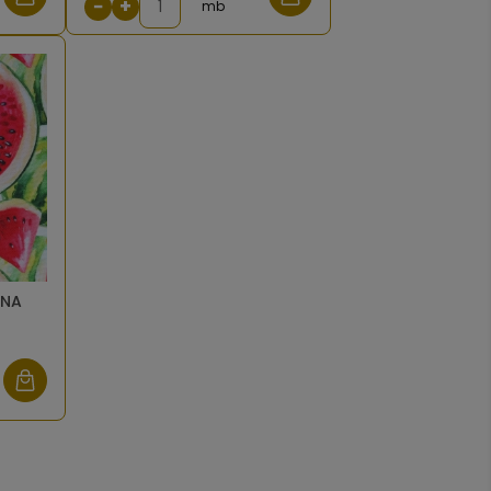
−
+
mb
RNA