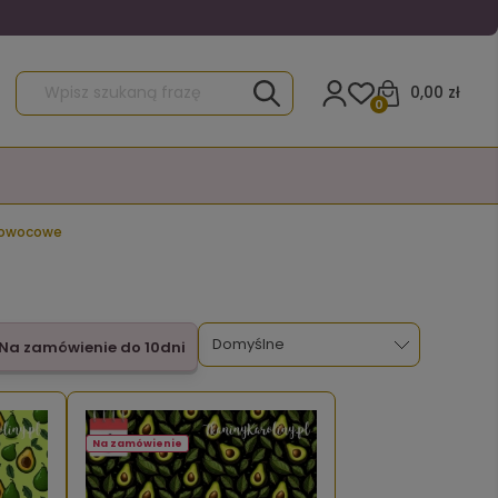
0,00 zł
0
 owocowe
Na zamówienie do 10dni
Na zamówienie