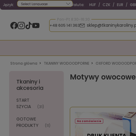
Język:
Waluta:
HUF
/
CZK
/
EUR
/
GB
Powered by
Pon-Pt 8:30-16:30
sklep@tkaninykaroliny.p
+48 605 141 363
Strona główna
TKANINY WODOODPORNE
OXFORD WODOODPOR
Motywy owocowe
Tkaniny i
akcesoria
START
SZYCIA
(31)
GOTOWE
Na zamówienie
PRODUKTY
(11)