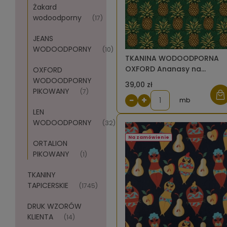
Żakard
wodoodporny
(17)
JEANS
WODOODPORNY
(10)
TKANINA WODOODPORNA
OXFORD Ananasy na
OXFORD
zielonym [6]
WODOODPORNY
39,00 zł
PIKOWANY
(7)
−
+
mb
LEN
WODOODPORNY
(32)
Na zamówienie
ORTALION
PIKOWANY
(1)
TKANINY
TAPICERSKIE
(1745)
DRUK WZORÓW
KLIENTA
(14)