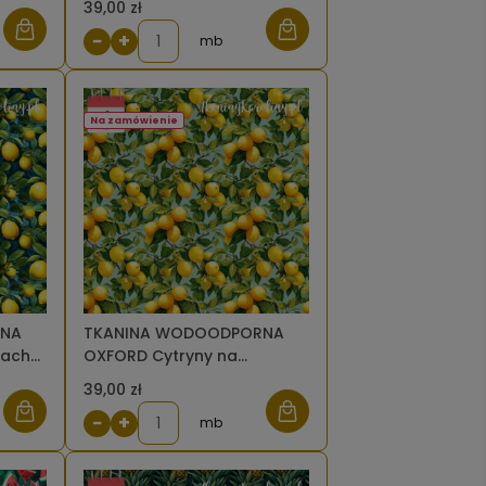
39,00 zł
−
+
mb
Na zamówienie
RNA
TKANINA WODOODPORNA
iach
OXFORD Cytryny na
błękitnym [6]
39,00 zł
−
+
mb