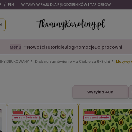
P
/
PLN
WITAMY W RAJU DLA RĘKODZIELNIKÓW I TAPICERÓW
l
Menu
Nowości
Tutoriale
Blog
Promocje
Do pracowni
NY DRUKOWANY
Druk na zamówienie - u Ciebie za 6-8 dni
Motywy
Wysyłka 48h
Na zamówienie
Na zamówienie