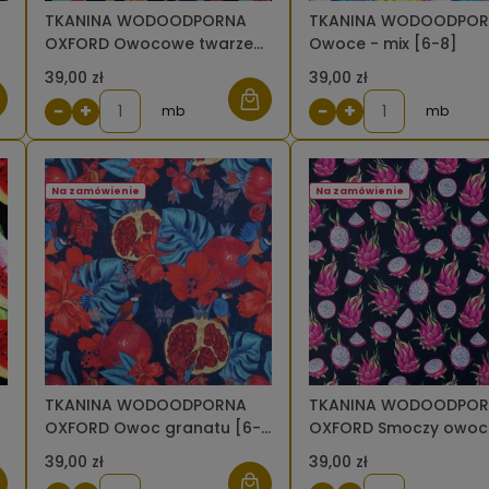
TKANINA WODOODPORNA
TKANINA WODOODPO
OXFORD Owocowe twarze
Owoce - mix [6-8]
[6-8]
39,00 zł
39,00 zł
−
+
−
+
mb
mb
Na zamówienie
Na zamówienie
TKANINA WODOODPORNA
TKANINA WODOODPO
m
OXFORD Owoc granatu [6-
OXFORD Smoczy owoc
8]
czarnym (mały wzór) 
39,00 zł
39,00 zł