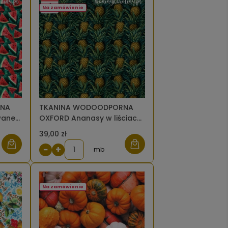
Na zamówienie
RNA
TKANINA WODOODPORNA
wane
OXFORD Ananasy w liściach
[6]
39,00 zł
−
+
mb
Na zamówienie