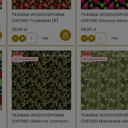
TKANINA WODOODPORNA
TKANINA WODOODPO
OXFORD Truskawki [6]
OXFORD Smoczy owoc
różowo zielony [6]
39,00 zł
39,00 zł
−
+
−
+
mb
mb
Na zamówienie
Na zamówienie
TKANINA WODOODPORNA
TKANINA WODOODPO
OXFORD Oliwki na czarnym
OXFORD Malowane oli
[6]
[6]