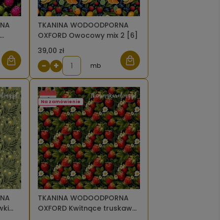
RNA
TKANINA WODOODPORNA
OXFORD Owocowy mix 2 [6]
39,00 zł
−
+
mb
Na zamówienie
RNA
TKANINA WODOODPORNA
wki
OXFORD Kwitnące truskawki
[6]