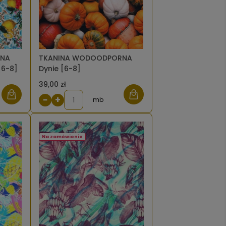
RNA
TKANINA WODOODPORNA
[6-8]
Dynie [6-8]
39,00 zł
−
+
mb
Na zamówienie