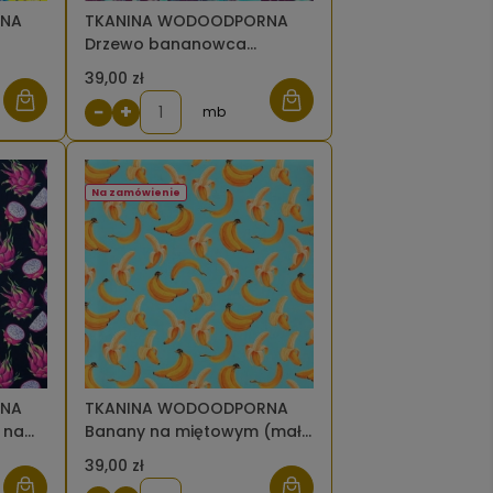
RNA
TKANINA WODOODPORNA
Drzewo bananowca
fioletowe [6-8]
39,00 zł
−
+
mb
Na zamówienie
RNA
TKANINA WODOODPORNA
 na
Banany na miętowym (mały
[6]
wzór)[6-8]
39,00 zł