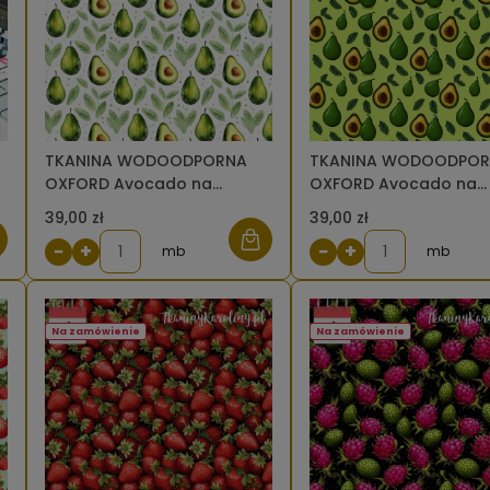
TKANINA WODOODPORNA
TKANINA WODOODPO
OXFORD Avocado na
OXFORD Avocado na
jasnym tle [6]
zielonym [6]
39,00 zł
39,00 zł
−
+
−
+
mb
mb
Na zamówienie
Na zamówienie