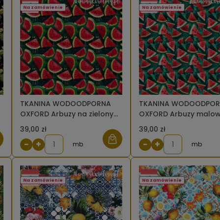
Na zamówienie
Na zamówienie
TKANINA WODOODPORNA
TKANINA WODOODPO
OXFORD Arbuzy na zielonym
OXFORD Arbuzy malo
[6]
[6]
39,00 zł
39,00 zł
−
+
−
+
mb
mb
Na zamówienie
Na zamówienie