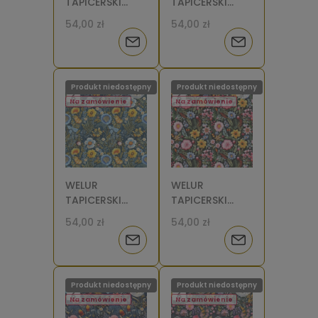
TAPICERSKI
TAPICERSKI
Łąka wzór
Łąka wzór
54,00 zł
54,00 zł
haftowany na
haftowany na
Powiadom
Powiadom
jasnym tle 2 [6]
ciemnym tle
[6]
o
o
Produkt niedostępny
Produkt niedostępny
dostępności
dostępności
Na zamówienie
Na zamówienie
WELUR
WELUR
TAPICERSKI
TAPICERSKI
Łąka wzór
Łąka wzór
54,00 zł
54,00 zł
haftowany na
haftowany na
Powiadom
Powiadom
ciemnym tle 6
ciemnym tle 5
[6]
[6]
o
o
Produkt niedostępny
Produkt niedostępny
dostępności
dostępności
Na zamówienie
Na zamówienie