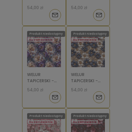
Narcyzy
Narcyzy [6]
54,00 zł
54,00 zł
papierowe [6]
Powiadom
Powiadom
o
o
Produkt niedostępny
Produkt niedostępny
dostępności
dostępności
Na zamówienie
Na zamówienie
WELUR
WELUR
TAPICERSKI -
TAPICERSKI -
Malowane
Lukrowe kwiatki
54,00 zł
54,00 zł
piwonie
[6]
Powiadom
Powiadom
fioletowe [6-8]
o
o
Produkt niedostępny
Produkt niedostępny
dostępności
dostępności
Na zamówienie
Na zamówienie