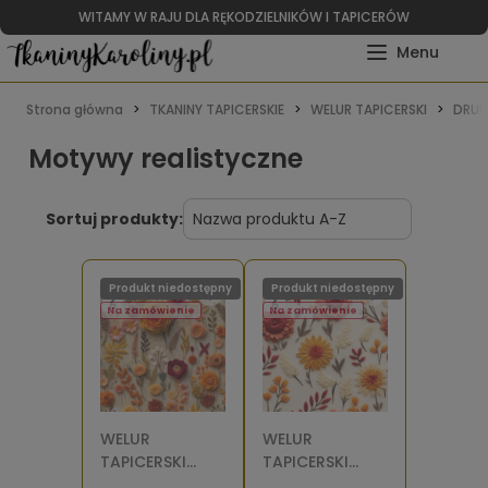
WITAMY W RAJU DLA RĘKODZIELNIKÓW I TAPICERÓW
Strona główna
TKANINY TAPICERSKIE
WELUR TAPICERSKI
DRUK
Motywy realistyczne
Sortuj produkty:
Produkt niedostępny
Produkt niedostępny
Na zamówienie
Na zamówienie
WELUR
WELUR
TAPICERSKI
TAPICERSKI
Kwiaty filcowe
Kwiaty filcowe