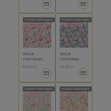
różowe 1 [6]
[6]
Powiadom
Powiadom
o
o
Produkt niedostępny
Produkt niedostępny
dostępności
dostępności
Na zamówienie
Na zamówienie
WELUR
WELUR
TAPICERSKI
TAPICERSKI
Kwiaty
Kwiaty
54,00 zł
54,00 zł
haftowane
haftowane na
Powiadom
Powiadom
różowe [6]
niebieskim [6]
o
o
Produkt niedostępny
Produkt niedostępny
dostępności
dostępności
Na zamówienie
Na zamówienie