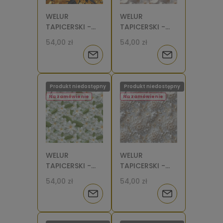
WELUR
WELUR
TAPICERSKI -
TAPICERSKI -
Złote kwiaty 3D
Porcelanowe
54,00 zł
54,00 zł
[6]
kwiaty wiśni [6]
Powiadom
Powiadom
o
o
Produkt niedostępny
Produkt niedostępny
dostępności
dostępności
Na zamówienie
Na zamówienie
WELUR
WELUR
TAPICERSKI -
TAPICERSKI -
Porcelanowe
Porcelanowe
54,00 zł
54,00 zł
kwiatki [6]
chryzantemy
Powiadom
Powiadom
[6-8]
o
o