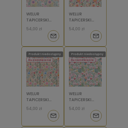
WELUR
WELUR
TAPICERSKI
TAPICERSKI
Kwiaty
Kwiaty
54,00 zł
54,00 zł
haftowane i
haftowane i
Powiadom
Powiadom
gałązki [6]
gałązki 3 [6]
o
o
Produkt niedostępny
Produkt niedostępny
dostępności
dostępności
Na zamówienie
Na zamówienie
WELUR
WELUR
TAPICERSKI
TAPICERSKI
Kwiaty
Kwiaty
54,00 zł
54,00 zł
haftowane i
haftowane 3
Powiadom
Powiadom
gałązki 2 [6]
[6]
o
o