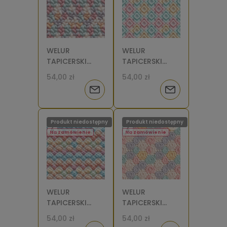
WELUR
WELUR
TAPICERSKI
TAPICERSKI
Wzór
Wzór
54,00 zł
54,00 zł
szydełkowy
szydełkowy
Powiadom
Powiadom
warkocz [6]
romby [6]
o
o
Produkt niedostępny
Produkt niedostępny
dostępności
dostępności
Na zamówienie
Na zamówienie
WELUR
WELUR
TAPICERSKI
TAPICERSKI
Wzór
Wzór
54,00 zł
54,00 zł
szydełkowy
szydełkowy