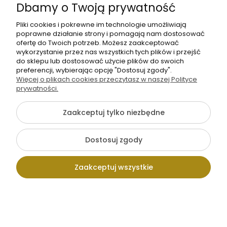
Dbamy o Twoją prywatność
Dodano: 2026-06-12
Opinia zweryfikowana
Pliki cookies i pokrewne im technologie umożliwiają
poprawne działanie strony i pomagają nam dostosować
ofertę do Twoich potrzeb. Możesz zaakceptować
wykorzystanie przez nas wszystkich tych plików i przejść
do sklepu lub dostosować użycie plików do swoich
preferencji, wybierając opcję "Dostosuj zgody".
Więcej o plikach cookies przeczytasz w naszej Polityce
prywatności.
Zaakceptuj tylko niezbędne
Dostosuj zgody
Zaakceptuj wszystkie
Kontakt
Wpisz szukaną
Konto
Koszyk