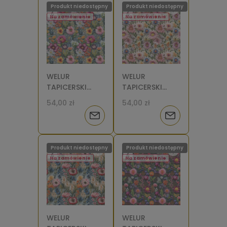
Produkt niedostępny
Produkt niedostępny
dostępności
dostępności
Na zamówienie
Na zamówienie
WELUR
WELUR
TAPICERSKI
TAPICERSKI
Łąka wzór
Łąka wzór
54,00 zł
54,00 zł
haftowany na
haftowany na
Powiadom
Powiadom
jasnym tle 4
jasnym tle 3 [6]
[6]
o
o
Produkt niedostępny
Produkt niedostępny
dostępności
dostępności
Na zamówienie
Na zamówienie
WELUR
WELUR