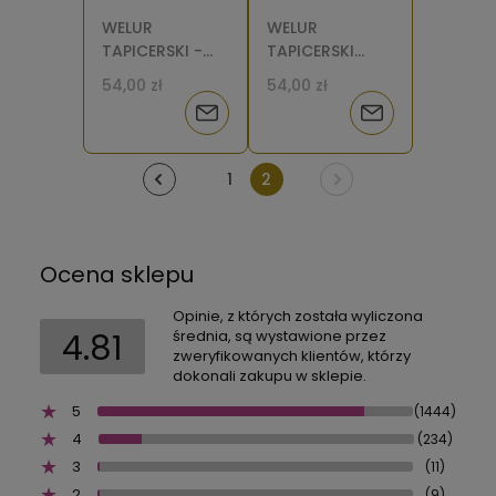
WELUR
WELUR
TAPICERSKI -
TAPICERSKI
Białe kwiaty [6]
Nocne niebo
54,00 zł
54,00 zł
[6-8]
Powiadom
Powiadom
o
o
1
2
dostępności
dostępności
Ocena sklepu
Opinie, z których została wyliczona
4.81
średnia, są wystawione przez
zweryfikowanych klientów, którzy
dokonali zakupu w sklepie.
5
(1444)
4
(234)
3
(11)
2
(9)