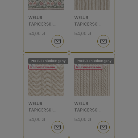
WELUR
WELUR
TAPICERSKI
TAPICERSKI
Sweter kwiaty i
Sweter splot
54,00 zł
54,00 zł
gałązki [6]
krem 2 [6]
Powiadom
Powiadom
o
o
Produkt niedostępny
Produkt niedostępny
dostępności
dostępności
Na zamówienie
Na zamówienie
WELUR
WELUR
TAPICERSKI
TAPICERSKI
Sweter
Sweter
54,00 zł
54,00 zł
warkocz krem
warkocz krem
Powiadom
Powiadom
2 [6]
[6]