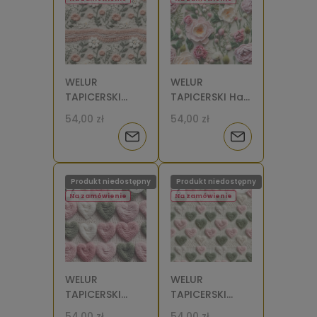
WELUR
WELUR
TAPICERSKI
TAPICERSKI Haft
Sweter kwiaty i
kwiaty 2 [6]
54,00 zł
54,00 zł
gałązki 2 [6]
Powiadom
Powiadom
o
o
Produkt niedostępny
Produkt niedostępny
dostępności
dostępności
Na zamówienie
Na zamówienie
WELUR
WELUR
TAPICERSKI
TAPICERSKI
Sweter serca
Sweter serca
54,00 zł
54,00 zł