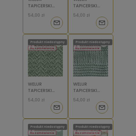
TAPICERSKI
TAPICERSKI
Sweter
Sweter
54,00 zł
54,00 zł
warkocz
warkocz
Powiadom
Powiadom
różowy 2 [6]
różowy [6]
o
o
Produkt niedostępny
Produkt niedostępny
dostępności
dostępności
Na zamówienie
Na zamówienie
WELUR
WELUR
TAPICERSKI
TAPICERSKI
Sweter
Sweter splot 3
54,00 zł
54,00 zł
warkocz [6]
[6]
Powiadom
Powiadom
o
o
Produkt niedostępny
Produkt niedostępny
dostępności
dostępności
Na zamówienie
Na zamówienie