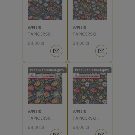
WELUR
WELUR
TAPICERSKI
TAPICERSKI
Łąka wzór
Łąka wzór
54,00 zł
54,00 zł
haftowany na
haftowany na
Powiadom
Powiadom
ciemnym tle 4
ciemnym tle 3
[6]
[6]
o
o
Produkt niedostępny
Produkt niedostępny
dostępności
dostępności
Na zamówienie
Na zamówienie
WELUR
WELUR
TAPICERSKI
TAPICERSKI
Łąka wzór
Łąka wzór
54,00 zł
54,00 zł
haftowany na
haftowany