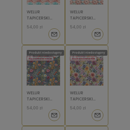
WELUR
WELUR
TAPICERSKI
TAPICERSKI
Wzór
Wzór
54,00 zł
54,00 zł
szydełkowy
szydełkowy
Powiadom
Powiadom
gwiazdki [6]
gwiazdka w
rombie [6]
o
o
Produkt niedostępny
Produkt niedostępny
dostępności
dostępności
Na zamówienie
Na zamówienie
WELUR
WELUR
TAPICERSKI
TAPICERSKI
Łąka wzór
Łąka wzór
54,00 zł
54,00 zł
haftowany [6]
haftowany na
Powiadom
Powiadom
jasnym tle [6]
o
o