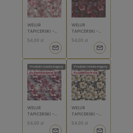
WELUR
WELUR
TAPICERSKI -
TAPICERSKI -
Kwitnące wiśnie
Kwiaty wiśni 3D
54,00 zł
54,00 zł
[6]
2 [6]
Powiadom
Powiadom
o
o
Produkt niedostępny
Produkt niedostępny
dostępności
dostępności
Na zamówienie
Na zamówienie
WELUR
WELUR
TAPICERSKI -
TAPICERSKI -
Kwiaty wiśni 3D
Kwiaty 3D
54,00 zł
54,00 zł
[6]
beżowo złote
Powiadom
Powiadom
[6]