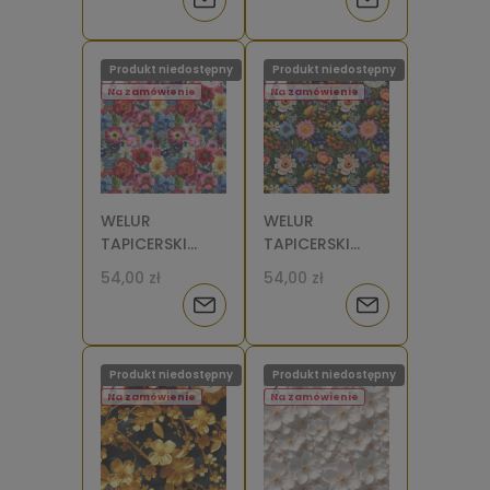
Powiadom
Powiadom
ciemnym tle 2
maki [6]
[6]
o
o
Produkt niedostępny
Produkt niedostępny
dostępności
dostępności
Na zamówienie
Na zamówienie
WELUR
WELUR
TAPICERSKI
TAPICERSKI
Łąka wzór
Łąka wzór
54,00 zł
54,00 zł
haftowany
haftowany 2
Powiadom
Powiadom
kwiaty [6]
[6]
o
o
Produkt niedostępny
Produkt niedostępny
dostępności
dostępności
Na zamówienie
Na zamówienie