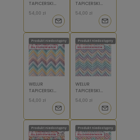
TAPICERSKI
TAPICERSKI
Wzór
Wzór
54,00 zł
54,00 zł
szydełkowy [6]
szydełkowy
Powiadom
Powiadom
zygzak [6]
o
o
Produkt niedostępny
Produkt niedostępny
dostępności
dostępności
Na zamówienie
Na zamówienie
WELUR
WELUR
TAPICERSKI
TAPICERSKI
Wzór
Wzór
54,00 zł
54,00 zł
szydełkowy
szydełkowy
Powiadom
Powiadom
zygzak
zygzak
poziomy [6]
poziomy 2 [6]
o
o
Produkt niedostępny
Produkt niedostępny
dostępności
dostępności
Na zamówienie
Na zamówienie