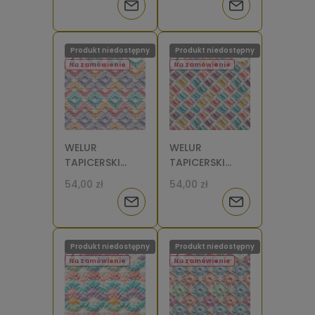
Powiadom
Powiadom
pastele [6]
kwiaty [6]
o
o
Produkt niedostępny
Produkt niedostępny
dostępności
dostępności
Na zamówienie
Na zamówienie
WELUR
WELUR
TAPICERSKI
TAPICERSKI
Wzór
Wzór
54,00 zł
54,00 zł
szydełkowy
szydełkowy
Powiadom
Powiadom
kwiaty 2 [6]
krata [6]
o
o
Produkt niedostępny
Produkt niedostępny
dostępności
dostępności
Na zamówienie
Na zamówienie