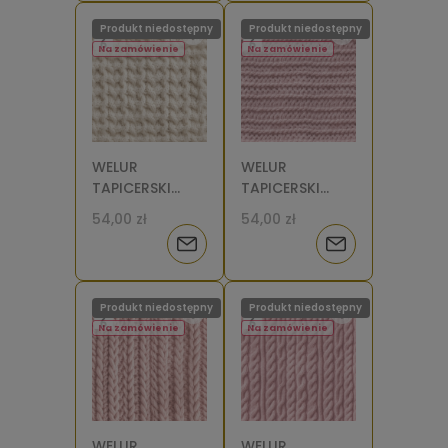
o
o
Produkt niedostępny
Produkt niedostępny
dostępności
dostępności
Na zamówienie
Na zamówienie
WELUR
WELUR
TAPICERSKI
TAPICERSKI
Sweter splot
Sweter splot
54,00 zł
54,00 zł
krem [6]
różowy [6]
Powiadom
Powiadom
o
o
Produkt niedostępny
Produkt niedostępny
dostępności
dostępności
Na zamówienie
Na zamówienie
WELUR
WELUR