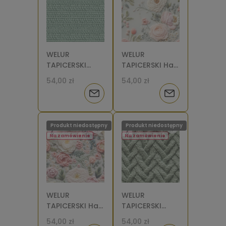
WELUR
WELUR
TAPICERSKI
TAPICERSKI Haft
Sweter splot 2
kwiaty biało-
54,00 zł
54,00 zł
[6-8]
różowe 2 [6]
Powiadom
Powiadom
o
o
Produkt niedostępny
Produkt niedostępny
dostępności
dostępności
Na zamówienie
Na zamówienie
WELUR
WELUR
TAPICERSKI Haft
TAPICERSKI
kwiaty biało-
Sweter splot 1
54,00 zł
54,00 zł