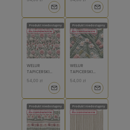
duże [6]
małe [6]
Powiadom
Powiadom
o
o
Produkt niedostępny
Produkt niedostępny
dostępności
dostępności
Na zamówienie
Na zamówienie
WELUR
WELUR
TAPICERSKI
TAPICERSKI
Sweter kwiaty 2
Sweter kwiaty
54,00 zł
54,00 zł
[6]
[6]
Powiadom
Powiadom
o
o
Produkt niedostępny
Produkt niedostępny
dostępności
dostępności
Na zamówienie
Na zamówienie