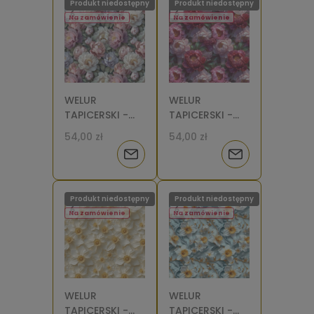
Produkt niedostępny
Produkt niedostępny
dostępności
dostępności
Na zamówienie
Na zamówienie
WELUR
WELUR
TAPICERSKI -
TAPICERSKI -
Piwonie
Piwonie 3D [6-
54,00 zł
54,00 zł
pastelowe [6-
8]
Powiadom
Powiadom
8]
o
o
Produkt niedostępny
Produkt niedostępny
dostępności
dostępności
Na zamówienie
Na zamówienie
WELUR
WELUR
TAPICERSKI -
TAPICERSKI -