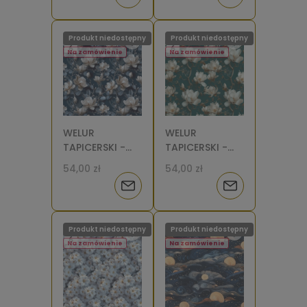
o
o
Produkt niedostępny
Produkt niedostępny
dostępności
dostępności
Na zamówienie
Na zamówienie
WELUR
WELUR
TAPICERSKI -
TAPICERSKI -
Kwiat magnolii
Gałązki
54,00 zł
54,00 zł
3D [6]
magnolii 3D [6]
Powiadom
Powiadom
o
o
Produkt niedostępny
Produkt niedostępny
dostępności
dostępności
Na zamówienie
Na zamówienie