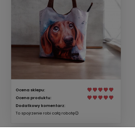
Ocena sklepu:
Ocena produktu:
Dodatkowy komentarz:
To spojrzenie robi całą robotę😉
Pinaro