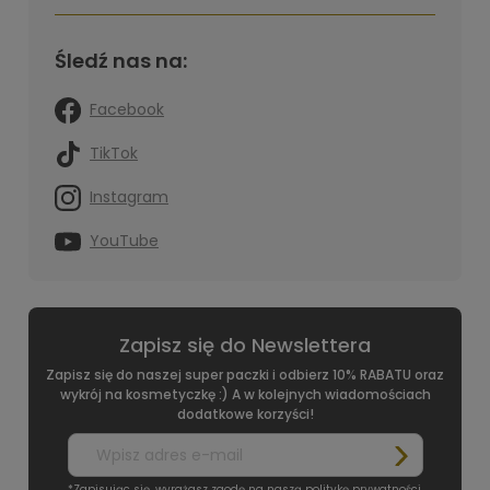
Śledź nas na:
Facebook
TikTok
Instagram
YouTube
Zapisz się do Newslettera
Zapisz się do naszej super paczki i odbierz 10% RABATU oraz
wykrój na kosmetyczkę :) A w kolejnych wiadomościach
dodatkowe korzyści!
*Zapisując się, wyrażasz zgodę na naszą
politykę prywatności
.