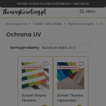
WITAMY W RAJU DLA RĘKODZIELNIKÓW I TAPICERÓW
Strona główna
TKANINY TAPICERSKIE
Tkaniny Funkcyjne
Och
Ochrona UV
Sortuj produkty:
Na zamówienie
Na zamówienie
Sunset Stripes
Sunset Tkanina
Tkanina
tapicerska
tapicerska
pleciona