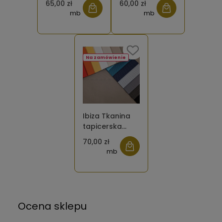
65,00 zł
60,00 zł
pleciona
mb
mb
Na zamówienie
Ibiza Tkanina
tapicerska
pleciona
70,00 zł
mb
Ocena sklepu