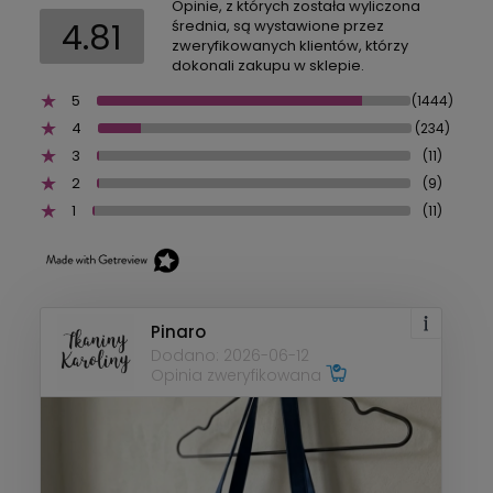
Opinie, z których została wyliczona
4.81
średnia, są wystawione przez
zweryfikowanych klientów, którzy
dokonali zakupu w sklepie.
5
(1444)
4
(234)
3
(11)
2
(9)
1
(11)
Pinaro
Dodano: 2026-06-12
Opinia zweryfikowana