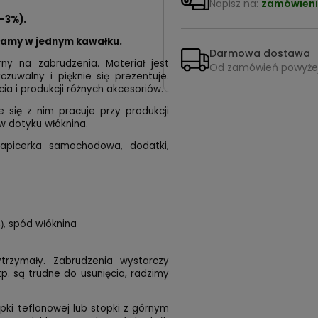
Napisz na:
zamówieni
-3%).
łamy w jednym kawałku.
Darmowa dostawa
rny na zabrudzenia. Materiał jest
Od zamówień powyże
czuwalny i pięknie się prezentuje.
ia i produkcji różnych akcesoriów.
e się z nim pracuje przy produkcji
w dotyku włóknina.
 tapicerka samochodowa, dodatki,
, spód włóknina
)
trzymały. Zabrudzenia wystarczy
p. są trudne do usunięcia, radzimy
pki teflonowej lub stopki z górnym