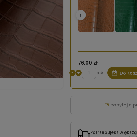
‹
76,00 zł
−
+
mb
Do kos
zapytaj o 
Potrzebujesz większą 