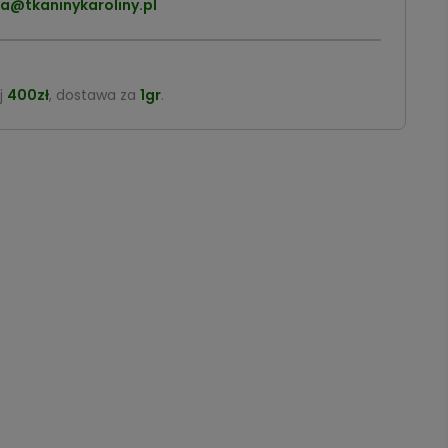
a@tkaninykaroliny.pl
j
400zł
, dostawa za
1gr
.