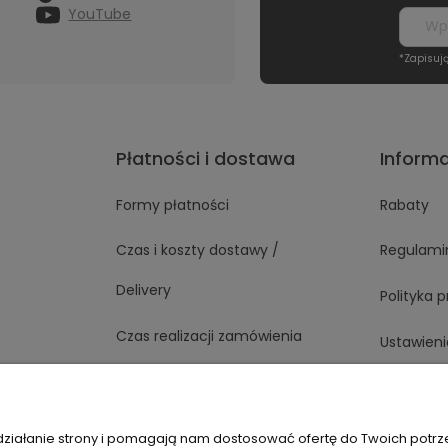
YouTube
*Zapisuj
Płatności i dostawa
Inform
Formy płatności
Rabaty
Czas i koszty dostawy /
Regulami
Delivery
Polityka 
Czas realizacji zamówienia
Ustawieni
 działanie strony i pomagają nam dostosować ofertę do Twoich potr