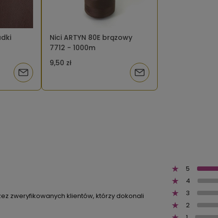
adki
Nici ARTYN 80E brązowy
7712 - 1000m
9,50 zł
Powiadom
Powiadom
o
o
dostępności
dostępności
5
4
3
zez zweryfikowanych klientów, którzy dokonali
2
1