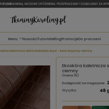
OWĄ DRUKARNIĄ. MOŻLIWE OPÓŹNIENIA. PRZEPRASZAMY I DZIĘKUJEMY ZA W
P
/
PLN
Menu
Nowości
Tutoriale
Blog
Promocje
Do pracowni
oskóra kaletnicza skóra krokodyla duża - kolor brązowy ciemny
Ekoskóra kaletnicza 
ciemny
Ocena (5):
Dostępność na magazynie:
48 
Wysyłka: