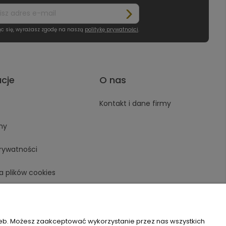
ąc się, wyrażasz zgodę na naszą
politykę prywatności
.
acje
O nas
Kontakt i dane firmy
ny
prywatności
a plików cookies
zeb. Możesz zaakceptować wykorzystanie przez nas wszystkich