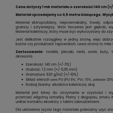
Cena dotyczy 1 mb materiału o szerokości 140 cm (+/
Materiał sprzedajemy co 0,5 metra bieżącego. Wysy
Materiał skóropodobny, nieprzemakalny, trwały, odpo
grubszy i sztywniejszy. Wzór tłoczenia jest głęboki, wy
Materiał kaletniczy, który może być wykorzystany do szyc
Jest delikatnie rozciągliwy w jedną stronę, więc dobrz
butów czy produktach tapicerskich. Lewa strona to miła 
Zastosowanie:
torebki, plecaki, nerki, worki, buty,
akcesoria.
Szerokość: 140 cm (+/-3%)
Grubość: 1.2 mm (+/-0,05 mm)
Gramatura: 620 g/m2 (+/-10%)
Skład: wierzch
semi PU (PU 5%, PVc 75%, poliester 20%
Rodzaj tkaniny: ekoskóra kaletnicza, skaj
Materiał jest łatwy do utrzymania w czystości i wy
przetrzeć wilgotną szmatką. Plamy z długopisu, smaru it
unikać kontaktu ekoskóry z takimi zabrudzeniami.
Dla ułatwienia szycia tego materiału polecamy użyć sto