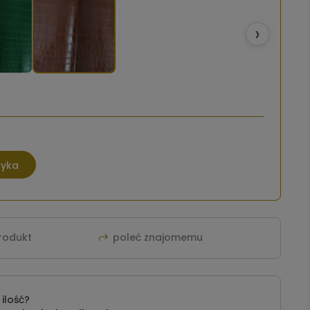
›
zyka
produkt
poleć znajomemu
ilość?