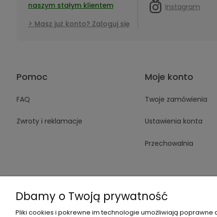
naszym stałym klientem
Instagram
Masz już konto? Zaloguj się
Pomoc
Moje konto
FAQ
Twoje zamówienia
Zwroty i reklamacje
Ustawienia konta
Przechowalnia
Dbamy o Twoją prywatność
Pliki cookies i pokrewne im technologie umożliwiają poprawne