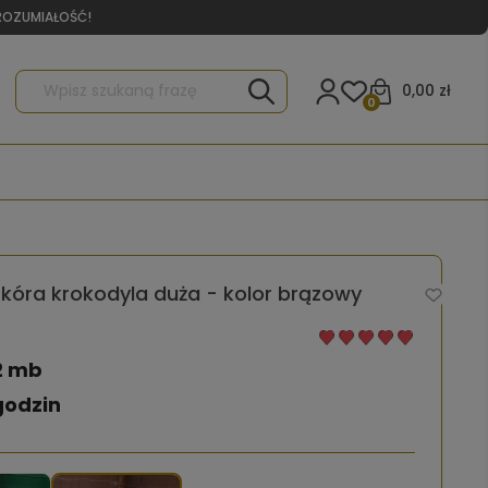
YROZUMIAŁOŚĆ!
0,00 zł
0
skóra krokodyla duża - kolor brązowy
2 mb
godzin