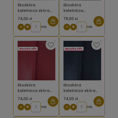
Ekoskóra
Ekoskóra
kaletnicza skóra
kaletnicza
zwierzęca jasna
plecionka drobna
74,00 zł
76,00 zł
szara
z połyskiem czarna
−
+
−
+
mb
mb
Wysyłka 48h
Wysyłka 48h
Ekoskóra
Ekoskóra
kaletnicza skóra
kaletnicza skóra
zwierzęca
zwierzęca
74,00 zł
74,00 zł
bordowa
granatowa
−
+
−
+
mb
mb