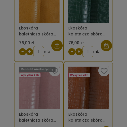
Ekoskóra
Ekoskóra
kaletnicza skóra
kaletnicza skóra
węża - kolor
krokodyla mała -
76,00 zł
76,00 zł
musztardowy
kolor zielony
−
+
−
+
mb
butelkowy
mb
Produkt niedostępny
Wysyłka 48h
Wysyłka 48h
Ekoskóra
Ekoskóra
kaletnicza skóra
kaletnicza skóra
krokodyla mała -
krokodyla mała -