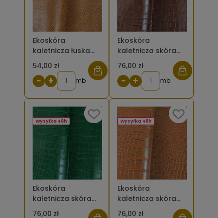
Ekoskóra
Ekoskóra
kaletnicza łuska
kaletnicza skóra
węża kolor
krokodyla duża -
54,00 zł
76,00 zł
brązowy jasny
kolor brązowy
−
+
−
+
mb
ciemny
mb
Wysyłka 48h
Wysyłka 48h
Ekoskóra
Ekoskóra
kaletnicza skóra
kaletnicza skóra
krokodyla duża -
krokodyla duża -
76,00 zł
76,00 zł