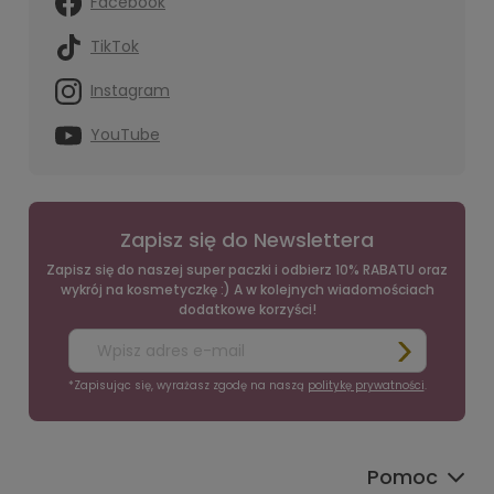
Facebook
TikTok
Instagram
YouTube
Zapisz się do Newslettera
Zapisz się do naszej super paczki i odbierz 10% RABATU oraz
wykrój na kosmetyczkę :) A w kolejnych wiadomościach
dodatkowe korzyści!
*Zapisując się, wyrażasz zgodę na naszą
politykę prywatności
.
Pomoc