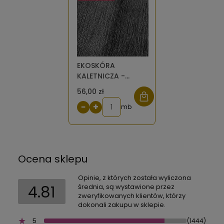
EKOSKÓRA
KALETNICZA -
melanż czarno-
56,00 zł
srebrny
−
+
mb
Ocena sklepu
Opinie, z których została wyliczona
4.81
średnia, są wystawione przez
zweryfikowanych klientów, którzy
dokonali zakupu w sklepie.
5
(1444)