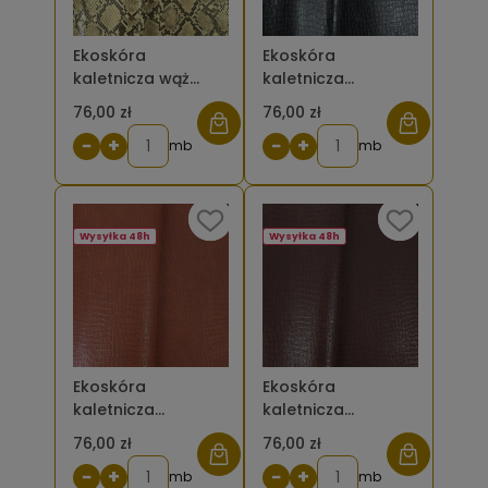
Ekoskóra
Ekoskóra
kaletnicza wąż
kaletnicza
beżowy
krokodyl drobny
76,00 zł
76,00 zł
czarny
−
+
−
+
mb
mb
Wysyłka 48h
Wysyłka 48h
Ekoskóra
Ekoskóra
kaletnicza
kaletnicza
krokodyl drobny
krokodyl drobny
76,00 zł
76,00 zł
brązowy jasny
brązowy ciemny
−
+
−
+
mb
mb