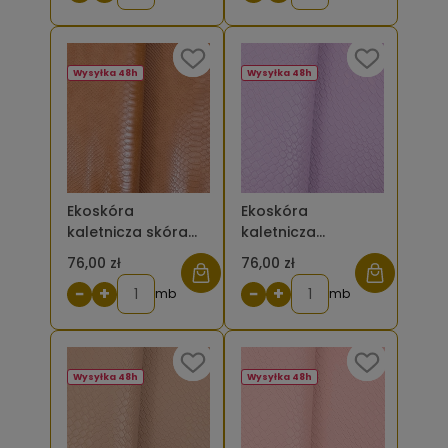
Wysyłka 48h
Wysyłka 48h
Ekoskóra
Ekoskóra
kaletnicza skóra
kaletnicza
węża - kolor
tłoczona duża
76,00 zł
76,00 zł
brązowy jasny
plecionka - kolor
−
+
−
+
mb
fioletowy
mb
pastelowy
Wysyłka 48h
Wysyłka 48h