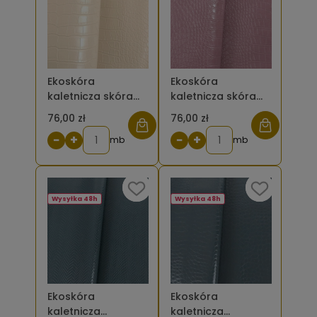
Ekoskóra
Ekoskóra
kaletnicza skóra
kaletnicza skóra
krokodyla mała -
krokodyla mała -
76,00 zł
76,00 zł
kolor beżowy
kolor różowy
−
+
−
+
mb
brudny ciemny
mb
Wysyłka 48h
Wysyłka 48h
Ekoskóra
Ekoskóra
kaletnicza
kaletnicza