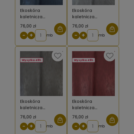
Ekoskóra
Ekoskóra
kaletnicza
kaletnicza
plecionka drobna
plecionka drobna
76,00 zł
76,00 zł
z połyskiem
z połyskiem szara
−
+
−
+
granatowa
mb
jasna
mb
Wysyłka 48h
Wysyłka 48h
Ekoskóra
Ekoskóra
kaletnicza
kaletnicza
plecionka drobna
plecionka drobna
76,00 zł
76,00 zł
z połyskiem szara
z połyskiem
−
+
−
+
ciemna
mb
bordowa
mb