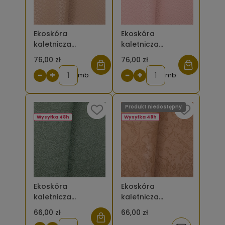
Ekoskóra
Ekoskóra
kaletnicza
kaletnicza
tłoczona duża
tłoczona duża
76,00 zł
76,00 zł
plecionka - kolor
plecionka - kolor
−
+
−
+
karmelowy
mb
różowy brudny
mb
Produkt niedostępny
Wysyłka 48h
Wysyłka 48h
Ekoskóra
Ekoskóra
kaletnicza
kaletnicza
tłoczona koronka
tłoczona kwiaty –
66,00 zł
66,00 zł
– kolor khaki jasny
kolor jasny