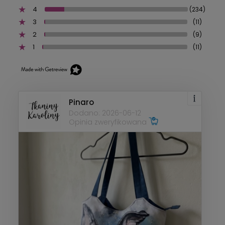
4
(234)
3
(11)
2
(9)
1
(11)
Pinaro
Dodano: 2026-06-12
Opinia zweryfikowana