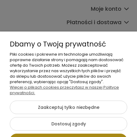
Moje konto
Płatności i dostawa
Informacje
Dbamy o Twoją prywatność
O nas
Pliki cookies i pokrewne im technologie umożliwiają
poprawne działanie strony i pomagają nam dostosować
ofertę do Twoich potrzeb. Możesz zaakceptować
wykorzystanie przez nas wszystkich tych plików i przejść
do sklepu lub dostosować użycie plików do swoich
preferencji, wybierając opcję "Dostosuj zgody".
Więcej o plikach cookies przeczytasz w naszej Polityce
+48 605 141 363
prywatności.
Napisz do nas
Zaakceptuj tylko niezbędne
{literal}
Dostosuj zgody
Pokaż pełną wersję strony