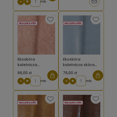
−
+
Powiadom
mb
brązowy
o
dostępności
Wysyłka 48h
Wysyłka 48h
Ekoskóra
Ekoskóra
kaletnicza
kaletnicza skóra
tłoczona kwiaty –
węża - kolor
66,00 zł
76,00 zł
kolor różowy
jasnoniebieski
−
+
−
+
pudrowy
mb
mb
Wysyłka 48h
Wysyłka 48h