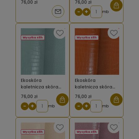
76,00 zł
76,00 zł
kolor różowy
kolor brązowy
−
+
Powiadom
brudny jasny
mb
o
dostępności
Wysyłka 48h
Wysyłka 48h
Ekoskóra
Ekoskóra
kaletnicza skóra
kaletnicza skóra
krokodyla mała -
krokodyla mała -
76,00 zł
76,00 zł
kolor miętowy
kolor miedziany
−
+
−
+
mb
mb
Wysyłka 48h
Wysyłka 48h