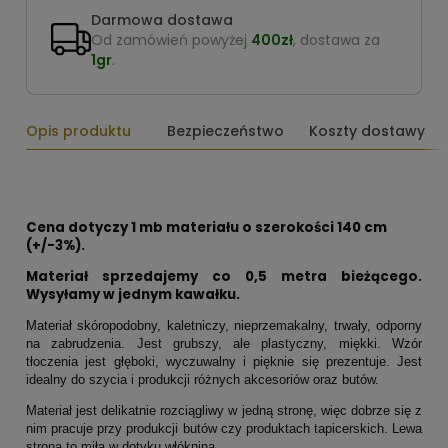
Darmowa dostawa
Od zamówień powyżej
400zł
, dostawa za
1gr
.
Opis produktu
Bezpieczeństwo
Koszty dostawy
Cena dotyczy 1 mb materiału o szerokości 140 cm
(+/-3%).
Materiał sprzedajemy co 0,5 metra bieżącego.
Wysyłamy w jednym kawałku.
Materiał skóropodobny, kaletniczy, nieprzemakalny, trwały, odporny
na zabrudzenia. Jest grubszy, ale plastyczny, miękki. Wzór
tłoczenia jest głęboki, wyczuwalny i pięknie się prezentuje. Jest
idealny do szycia i produkcji różnych akcesoriów oraz butów.
Materiał jest delikatnie rozciągliwy w jedną stronę, więc dobrze się z
nim pracuje przy produkcji butów czy produktach tapicerskich. Lewa
strona to miła w dotyku włóknina.