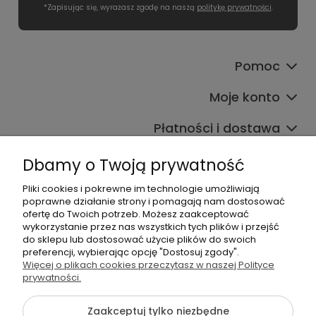
*Zapisując się, wyrażasz zgodę na naszą
politykę prywatności
.
Pomoc
Moje konto
Płatności i dostawa
Informacje
Dbamy o Twoją prywatność
O nas
Pliki cookies i pokrewne im technologie umożliwiają
poprawne działanie strony i pomagają nam dostosować
ofertę do Twoich potrzeb. Możesz zaakceptować
wykorzystanie przez nas wszystkich tych plików i przejść
do sklepu lub dostosować użycie plików do swoich
preferencji, wybierając opcję "Dostosuj zgody".
Więcej o plikach cookies przeczytasz w naszej Polityce
prywatności.
+48 605 141 363
Napisz do nas
Zaakceptuj tylko niezbędne