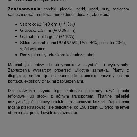
Zastosowanie:
torebki, plecaki, nerki, worki, buty, tapicerka
samochodowa, meblowa, home decor, dodatki, akcesoria.
Szerokość: 140 cm (+/-3%)
Grubość: 1.3 mm (+/-0,05 mm)
Gramatura: 785 g/m2 (+/-10%)
Skład: wierzch semi PU (PU 5%, PVc 75%, poliester 20%),
spód włóknina
Rodzaj tkaniny: ekoskóra kaletnicza, skaj
Materiał jest łatwy do utrzymania w czystości i wytrzymały.
Zabrudzenia wystarczy przetrzeć wilgotną szmatką. Plamy z
długopisu, smaru itp. są trudne do usunięcia, radzimy unikać
kontaktu ekoskóry z takimi zabrudzeniami.
Dla ułatwienia szycia tego materiału polecamy użyć stopki
teflonowej lub stopki z górnym transportem. Tkaninę najlepiej
usztywnić, jeśli gotowy produkt ma zachować kształt. Zagniecenia
można przeprasować, ale delikatnie, do 150 stopni C, tylko na lewej
stronie oraz przez bawełnianą szmatkę.