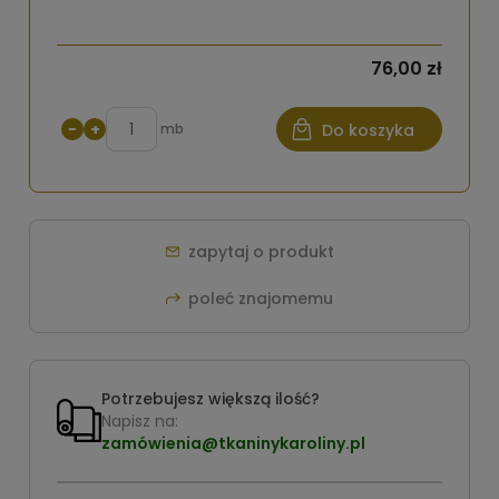
76,00 zł
−
+
mb
Do koszyka
zapytaj o produkt
poleć znajomemu
Potrzebujesz większą ilość?
Napisz na:
zamówienia@tkaninykaroliny.pl