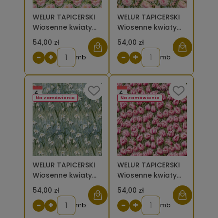
WELUR TAPICERSKI
WELUR TAPICERSKI
Wiosenne kwiaty
Wiosenne kwiaty
haft piwonie
haft piwonie
54,00 zł
54,00 zł
różowe [6]
różowe 2 [6]
−
+
−
+
mb
mb
Na zamówienie
Na zamówienie
WELUR TAPICERSKI
WELUR TAPICERSKI
Wiosenne kwiaty
Wiosenne kwiaty
haft przebiśniegi
haft różowe
54,00 zł
54,00 zł
[6]
tulipany [6]
−
+
−
+
mb
mb