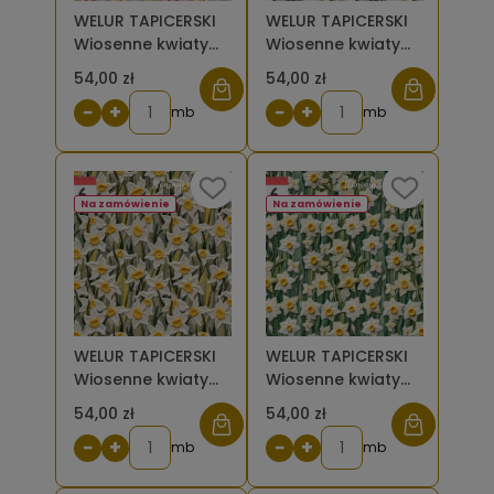
WELUR TAPICERSKI
WELUR TAPICERSKI
Wiosenne kwiaty
Wiosenne kwiaty
haft magnolie [6]
haft magnolie na
54,00 zł
54,00 zł
błekitnym [6]
−
+
−
+
mb
mb
Na zamówienie
Na zamówienie
WELUR TAPICERSKI
WELUR TAPICERSKI
Wiosenne kwiaty
Wiosenne kwiaty
haft narcyzy [6]
haft narcyzy na
54,00 zł
54,00 zł
zielonym 2 [6]
−
+
−
+
mb
mb