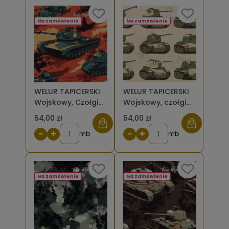
Na zamówienie
Na zamówienie
WELUR TAPICERSKI
WELUR TAPICERSKI
Wojskowy, Czołgi
Wojskowy, czołgi
w intensywnej
zielone na jasnym
54,00 zł
54,00 zł
czerwieni/pomarańczu
tle [6-8]
−
+
−
+
[6-8]
mb
mb
Na zamówienie
Na zamówienie