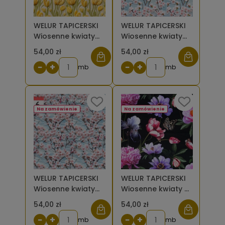
WELUR TAPICERSKI
WELUR TAPICERSKI
Wiosenne kwiaty
Wiosenne kwiaty
haft tulipany żółte
haft wiśni [6]
54,00 zł
54,00 zł
[6]
−
+
−
+
mb
mb
Na zamówienie
Na zamówienie
WELUR TAPICERSKI
WELUR TAPICERSKI
Wiosenne kwiaty
Wiosenne kwiaty z
haft wiśni 2 [6]
motylami [6-8]
54,00 zł
54,00 zł
−
+
−
+
mb
mb