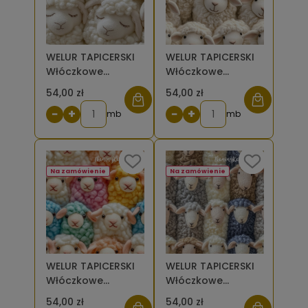
WELUR TAPICERSKI
WELUR TAPICERSKI
Włóczkowe
Włóczkowe
owieczki - śpiące,
owieczki -
54,00 zł
54,00 zł
krem/beż [6-8]
uśmiechnięte i
−
+
−
+
mb
beżowe - oczy
mb
otwarte, różowy
nos [6-8]
Na zamówienie
Na zamówienie
WELUR TAPICERSKI
WELUR TAPICERSKI
Włóczkowe
Włóczkowe
owieczki -
owieczki
54,00 zł
54,00 zł