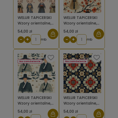
WELUR TAPICERSKI
WELUR TAPICERSKI
Wzory orientalne,
Wzory orientalne,
Laleczki na beżu w
Laleczki w
54,00 zł
54,00 zł
rzędach [6-8]
kwiatach wiśni na
−
+
−
+
mb
beżu [6-8]
mb
Na zamówienie
Na zamówienie
WELUR TAPICERSKI
WELUR TAPICERSKI
Wzory orientalne,
Wzory orientalne,
Mężczyźni w
Orientalny ogród
54,00 zł
54,00 zł
koreańskich
na ciemnym tle [6-