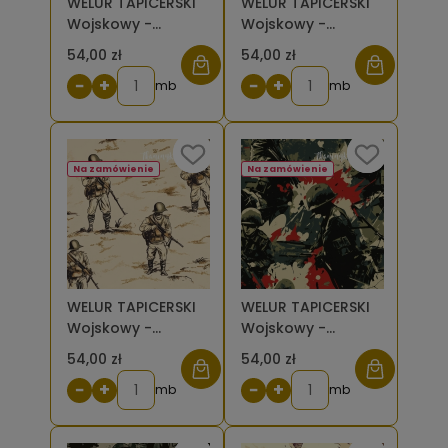
WELUR TAPICERSKI
WELUR TAPICERSKI
Wojskowy -
Wojskowy -
żołnierze w zieleni
żołnierze z
54,00 zł
54,00 zł
na zielono-
brązowymi
−
+
−
+
beżowych
mb
karabinami,
mb
plamach [6-8]
czerwone
rozpryski [6-8]
Na zamówienie
Na zamówienie
WELUR TAPICERSKI
WELUR TAPICERSKI
Wojskowy -
Wojskowy -
żołnierze z
żołnierze z
54,00 zł
54,00 zł
karabinami
karabinami na
−
+
−
+
maszerujący po
mb
ciemnej zieleni,
mb
pustyni [6-8]
beżu i czerwieni
[6-8]