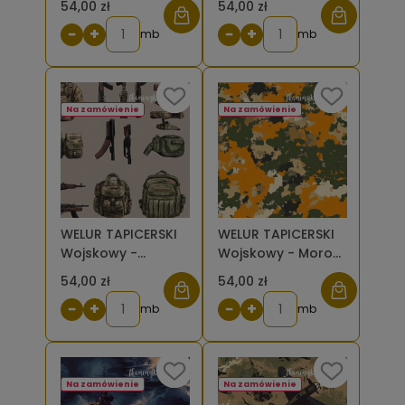
54,00 zł
54,00 zł
samoloty na
wzór, żołnierze z
−
+
−
+
nocnym niebie [6-
mb
karabinami
mb
8]
skierowani w
prawo na
beżowym tle [6-8]
Na zamówienie
Na zamówienie
WELUR TAPICERSKI
WELUR TAPICERSKI
Wojskowy -
Wojskowy - Moro
ekwipunek na
Pustynne,
54,00 zł
54,00 zł
ciemnym beżu [6-
Pomarańcz i Zieleń
−
+
−
+
8]
mb
[6-8]
mb
Na zamówienie
Na zamówienie