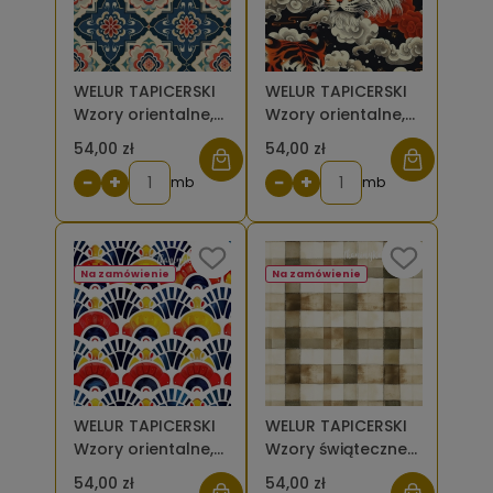
WELUR TAPICERSKI
WELUR TAPICERSKI
Wzory orientalne,
Wzory orientalne,
Turkusowa
Tygrysy w
54,00 zł
54,00 zł
Mozaika [6-8]
chmurach na
−
+
−
+
mb
czarnym tle [6-8]
mb
Na zamówienie
Na zamówienie
WELUR TAPICERSKI
WELUR TAPICERSKI
Wzory orientalne,
Wzory świąteczne
Wachlarze w
- beżowobrązowa
54,00 zł
54,00 zł