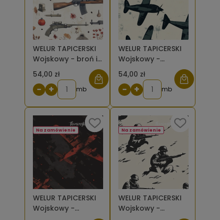
WELUR TAPICERSKI
WELUR TAPICERSKI
Wojskowy - broń i
Wojskowy -
kwiaty na beżu [6-
ciemnoszare
54,00 zł
54,00 zł
8]
samoloty na
−
+
−
+
mb
jasnym beżu [6-8]
mb
Na zamówienie
Na zamówienie
WELUR TAPICERSKI
WELUR TAPICERSKI
Wojskowy -
Wojskowy -
czerwone
dwukolorowy