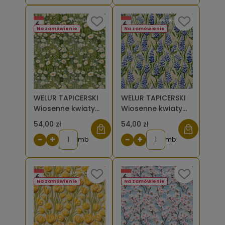
Na zamówienie
Na zamówienie
WELUR TAPICERSKI
WELUR TAPICERSKI
Wiosenne kwiaty
Wiosenne kwiaty
haft stokrotki [6]
haft szafirki [6]
54,00 zł
54,00 zł
−
+
−
+
mb
mb
Na zamówienie
Na zamówienie