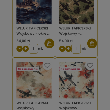
WELUR TAPICERSKI
WELUR TAPICERSKI
Wojskowy - okręt
Wojskowy -
na wzburzonym
samoloty na
54,00 zł
54,00 zł
morzu nocą [6-8]
ciemnej zieleni z
−
+
−
+
mb
brązem [6-8]
mb
Na zamówienie
Na zamówienie
WELUR TAPICERSKI
WELUR TAPICERSKI
Wojskowy -
Wojskowy -