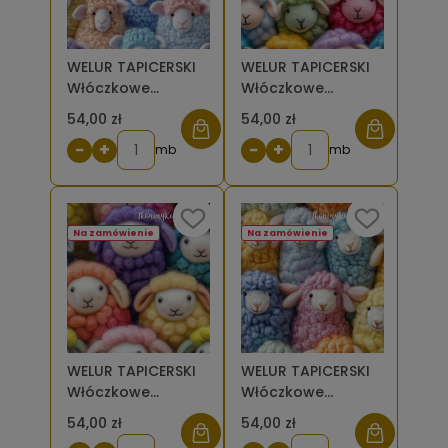
WELUR TAPICERSKI
WELUR TAPICERSKI
Włóczkowe
Włóczkowe
owieczki - ekipa
owieczki - ekipa
54,00 zł
54,00 zł
błękitnej owcy z
zielonej owcy z
−
+
−
+
różową grzywką
mb
pomarańczową
mb
[6-8]
grzywką [6-8]
Na zamówienie
Na zamówienie
WELUR TAPICERSKI
WELUR TAPICERSKI
Włóczkowe
Włóczkowe
owieczki -
owieczki -
54,00 zł
54,00 zł
intensywnie
kolorowe z sercem