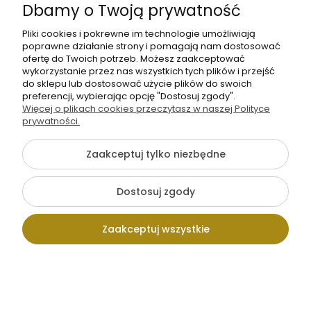
54,00 zł
54,00 zł
Dbamy o Twoją prywatność
orzechów na
orzechów na
−
+
−
+
(ciemnym)
mb
(jasnym)
mb
Pliki cookies i pokrewne im technologie umożliwiają
czerwonym tle [6-
czerwonym tle [6-
poprawne działanie strony i pomagają nam dostosować
8]
8]
ofertę do Twoich potrzeb. Możesz zaakceptować
wykorzystanie przez nas wszystkich tych plików i przejść
do sklepu lub dostosować użycie plików do swoich
Na zamówienie
Na zamówienie
preferencji, wybierając opcję "Dostosuj zgody".
Więcej o plikach cookies przeczytasz w naszej Polityce
prywatności.
Zaakceptuj tylko niezbędne
WELUR TAPICERSKI
WELUR TAPICERSKI
Dostosuj zgody
Wzory świąteczne
Wzory świąteczne
- farma na śniegu
- Gwiazda
54,00 zł
54,00 zł
[6-8]
Betlejemska na
Zaakceptuj wszystkie
−
+
−
+
mb
jasnym, beżowym
mb
tle [6-8]
Kontakt
Wpisz szukaną
Konto
Koszyk
Na zamówienie
Na zamówienie