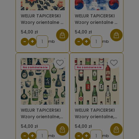
WELUR TAPICERSKI
WELUR TAPICERSKI
Wzory orientalne -
Wzory orientalne -
pomarańczowe
Yin i Yang
54,00 zł
54,00 zł
kwiaty i szare liście
akwarela [6-8]
−
+
−
+
na jasnym tle [6-
mb
mb
8]
Na zamówienie
Na zamówienie
WELUR TAPICERSKI
WELUR TAPICERSKI
Wzory orientalne,
Wzory orientalne,
Butelki
Butelki kolorowe
54,00 zł
54,00 zł
jednokolorowe na
na beżu [6-8]
−
+
−
+
beżu [6-8]
mb
mb