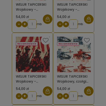
WELUR TAPICERSKI
WELUR TAPICERSKI
Wojskowy -
Wojskowy -
żołnierze z
żołnierze z
54,00 zł
54,00 zł
karabinami,
karabinami,
−
+
−
+
akwarela (sepia)
mb
samoloty na
mb
[6-8]
jaśniejszym beżu
[6-8]
Na zamówienie
Na zamówienie
WELUR TAPICERSKI
WELUR TAPICERSKI
Wojskowy -
Wojskowy, czołgi
żołnierze,
czerwone,
54,00 zł
54,00 zł
czerwone pasy [6-
akwarela [6-8]
−
+
−
+
8]
mb
mb