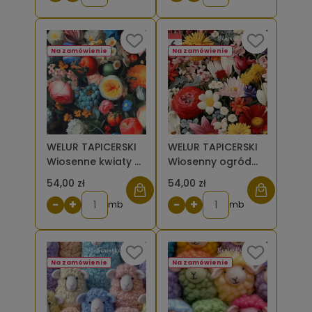
Na zamówienie
Na zamówienie
WELUR TAPICERSKI
WELUR TAPICERSKI
Wiosenne kwiaty z
Wiosenny ogród
owocami [6-8]
[6]
54,00 zł
54,00 zł
−
+
−
+
mb
mb
Na zamówienie
Na zamówienie