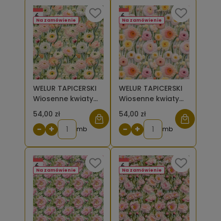
Na zamówienie
Na zamówienie
WELUR TAPICERSKI
WELUR TAPICERSKI
Wiosenne kwiaty
Wiosenne kwiaty
haft piwonie 2 [6]
haft piwonie
54,00 zł
54,00 zł
pastelowe [6]
−
+
−
+
mb
mb
Na zamówienie
Na zamówienie