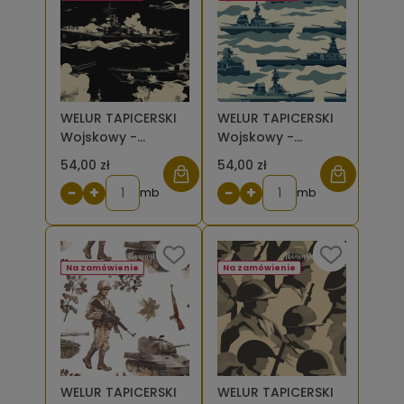
WELUR TAPICERSKI
WELUR TAPICERSKI
Wojskowy -
Wojskowy -
sylwetki okrętów
sylwetki statków
54,00 zł
54,00 zł
na czarnym tle [6-
szarozielone na
−
+
−
+
8]
mb
jasnym tle [6-8]
mb
Na zamówienie
Na zamówienie
WELUR TAPICERSKI
WELUR TAPICERSKI