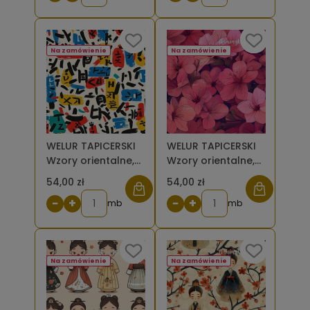
Na zamówienie
Na zamówienie
WELUR TAPICERSKI
WELUR TAPICERSKI
Wzory orientalne,
Wzory orientalne,
czarne napisy na
kwitnąca wiśnia,
54,00 zł
54,00 zł
kolorowych
sakura [6-8]
−
+
−
+
plamach [6-8]
mb
mb
Na zamówienie
Na zamówienie