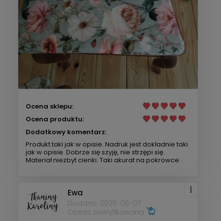
Ocena sklepu:
Ocena produktu:
Dodatkowy komentarz:
Produkt taki jak w opisie. Nadruk jest dokładnie taki
jak w opisie. Dobrze się szyję, nie strzępi się.
Materiał niezbyt cienki. Taki akurat na pokrowce.
Ewa
Dodano: 2026-06-07
Opinia zweryfikowana