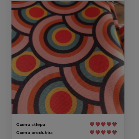
Ocena sklepu:
Ocena produktu: