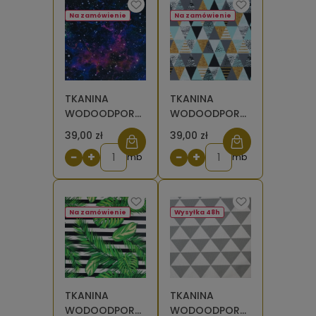
Na zamówienie
Na zamówienie
TKANINA
TKANINA
WODOODPORNA
WODOODPORNA
OXFORD
OXFORD
39,00 zł
39,00 zł
Galaktyka [6-
Trójkąty
−
+
−
+
8]
mb
miętowo-złote
mb
[6-8]
Na zamówienie
Wysyłka 48h
TKANINA
TKANINA
WODOODPORNA
WODOODPORNA