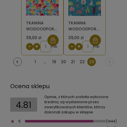
TKANINA
TKANINA
WODOODPORNA
WODOODPORNA
OXFORD
Misie w lesie
39,00 zł
39,00 zł
Trójkąciki
[6-8]
−
+
−
+
kolorowe [6-8]
mb
mb
1
...
19
20
21
22
23
Ocena sklepu
Opinie, z których została wyliczona
4.81
średnia, są wystawione przez
zweryfikowanych klientów, którzy
dokonali zakupu w sklepie.
5
(1444)