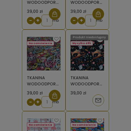
WODOODPORNA
WODOODPORNA
Przybory
OXFORD Krople
39,00 zł
39,00 zł
fryzjerskie
na błękitnym
−
+
−
+
czarno-białe
mb
[6-8]
mb
[6-8]
Produkt niedostępny
Na zamówienie
Wysyłka 48h
TKANINA
TKANINA
WODOODPORNA
WODOODPORNA
Akcesoria
OXFORD
39,00 zł
39,00 zł
krawieckie
Akcesoria
Powiadom
−
+
miszmasz [6-8]
mb
krawieckie na
czarnym
o
dostępności
Na zamówienie
Na zamówienie