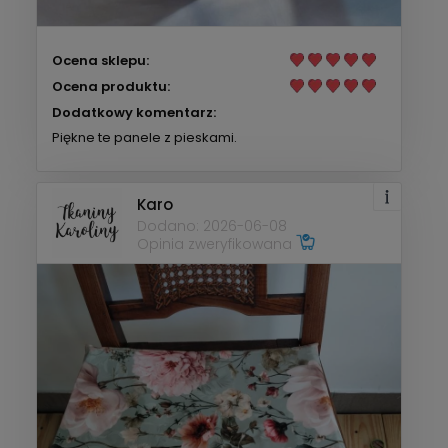
Ocena sklepu:
Ocena produktu:
Dodatkowy komentarz:
Piękne te panele z pieskami.
Karo
Dodano: 2026-06-08
Opinia zweryfikowana