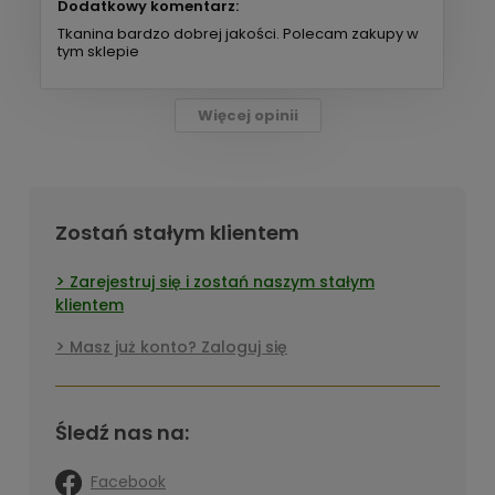
Dodatkowy komentarz:
Tkanina bardzo dobrej jakości. Polecam zakupy w
tym sklepie
Więcej opinii
Zostań stałym klientem
Zarejestruj się i zostań naszym stałym
klientem
Masz już konto? Zaloguj się
Śledź nas na:
Facebook