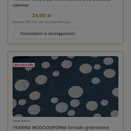
ciemna
24,00 zł
zawiera 23% VAT, bez kosztów dostawy
Powiadom o dostępności
Wysyłka 48h
Ultex Komis
TKANINA WODOODPORNA Groszki granatowa