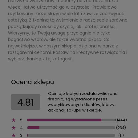
niezwykle wytrzymały i odporny na zabrudzenia. Co
więcej, łatwo utrzymać go w czystości. Prawidłowo
użytkowany może służyć wiele lat i zawsze zachwycać
estetyką. Z tkaniną tą wyśmienicie radzą sobie zarówno
początkujący miłośnicy szycia, jak i profesjonaliści.
Wierzymy, że Twoją uwagę przyciągnie nie tylko
bogactwo wzorów, ale także wybitna jakość. Co
najważniejsze, w naszym sklepie idzie ona w parze z
rozsądnymi cenami. Postaw na kreatywne rozwiązania i
wybierz tkaninę z tej kategorii!
Ocena sklepu
Opinie, z których została wyliczona
4.81
średnia, są wystawione przez
zweryfikowanych klientów, którzy
dokonali zakupu w sklepie.
5
(1444)
4
(234)
3
(11)