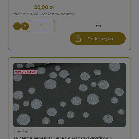
22,00 zł
zawiera 23% VAT, bez kosztów dostawy
−
+
mb
Do koszyka
Wysyłka 48h
Ultex Komis
TKANINA WODOODPORNA Groszki grafitowa