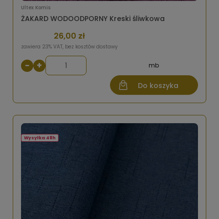
Ultex Komis
ŻAKARD WODOODPORNY Kreski śliwkowa
26,00 zł
zawiera 23% VAT, bez kosztów dostawy
−
+
mb
Do koszyka
Wysyłka 48h