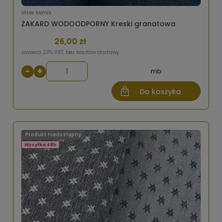
Ultex Komis
ŻAKARD WODOODPORNY Kreski granatowa
26,00 zł
zawiera 23% VAT, bez kosztów dostawy
−
+
mb
Do koszyka
Produkt niedostępny
Wysyłka 48h