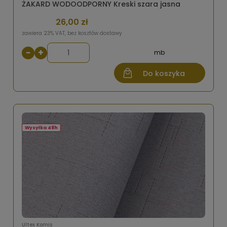
ŻAKARD WODOODPORNY Kreski szara jasna
26,00 zł
zawiera 23% VAT, bez kosztów dostawy
−
+
mb
Do koszyka
Wysyłka 48h
Ultex Komis