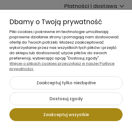
Płatności i dostawa
Informacje
Dbamy o Twoją prywatność
O nas
Pliki cookies i pokrewne im technologie umożliwiają
poprawne działanie strony i pomagają nam dostosować
ofertę do Twoich potrzeb. Możesz zaakceptować
wykorzystanie przez nas wszystkich tych plików i przejść
do sklepu lub dostosować użycie plików do swoich
preferencji, wybierając opcję "Dostosuj zgody".
Więcej o plikach cookies przeczytasz w naszej Polityce
prywatności.
+48 605 141 363
Napisz do nas
Zaakceptuj tylko niezbędne
Dostosuj zgody
Pokaż pełną wersję strony
Zaakceptuj wszystkie
Sklep internetowy Shoper.pl