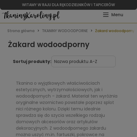
WITAMY W RAJU DLA RĘKODZIELNIKÓW I TAPICERÓW
Strona główna
TKANINY WODOODPORNE
Żakard wodoodporny
Żakard wodoodporny
Sortuj produkty:
Tkanina o wyjątkowych właściwościach
estetycznych, wytrzymałościowych, jak i
wodoodpornych – żakard. Materiał ten wyróżnia
oryginalne wzornictwo powstałe poprzez splot
nici różnego koloru. Dzięki temu idealnie
sprawdza się do szycia wszelkiego rodzaju
domowych akcesoriów oraz artykułów
dekoracyjnych. Z wodoodpornego żakardu
można uszyć m.in. fartuszki, pokrowce na