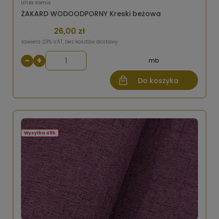
Ultex Komis
ŻAKARD WODOODPORNY Kreski beżowa
26,00 zł
zawiera 23% VAT, bez kosztów dostawy
−
+
mb
Do koszyka
Wysyłka 48h