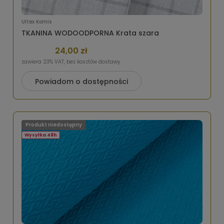
Ultex Komis
TKANINA WODOODPORNA Krata szara
24,00 zł
zawiera 23% VAT, bez kosztów dostawy
Powiadom o dostępności
Produkt niedostępny
Wysyłka 48h