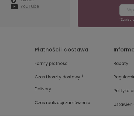
YouTube
*Zapisuj
Płatności i dostawa
Inform
Formy płatności
Rabaty
Czas i koszty dostawy /
Regulami
Delivery
Polityka 
Czas realizacji zamówienia
Ustawieni