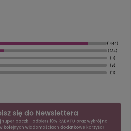
(1444)
(234)
(11)
(9)
(11)
isz się do Newslettera
j super paczki i odbierz 10% RABATU oraz wykrój na
 w kolejnych wiadomościach dodatkowe korzyści!