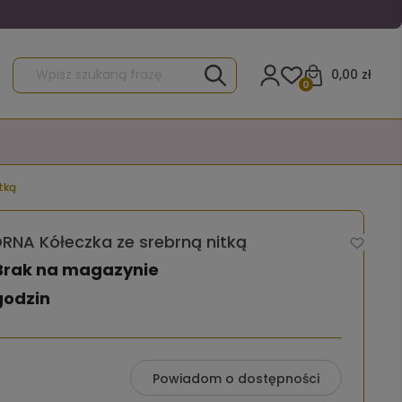
0,00 zł
0
tką
A Kółeczka ze srebrną nitką
Brak na magazynie
godzin
Powiadom o dostępności