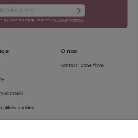
ąc się, wyrażasz zgodę na naszą
politykę prywatności
.
acje
O nas
Kontakt i dane firmy
ny
prywatności
a plików cookies