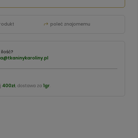
produkt
poleć znajomemu
ilość?
a@tkaninykaroliny.pl
j
400zł
, dostawa za
1gr
.