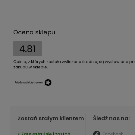
Ocena sklepu
4.81
Opinie, z których została wyliczona średnia, są wystawione pr
zakupu w sklepie.
Zostań stałym klientem
Śledź nas na:
Facebook
Zarejestruj się i zostań