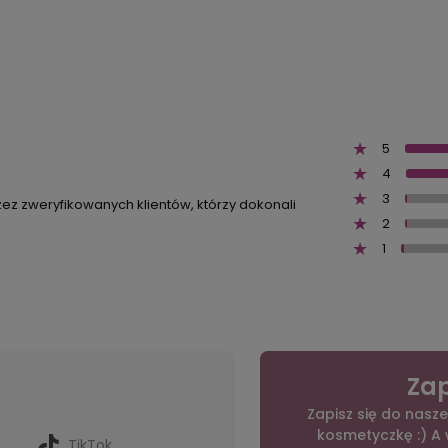
5
4
3
zez zweryfikowanych klientów, którzy dokonali
2
1
Zap
Zapisz się do nasze
kosmetyczkę :) A
TikTok