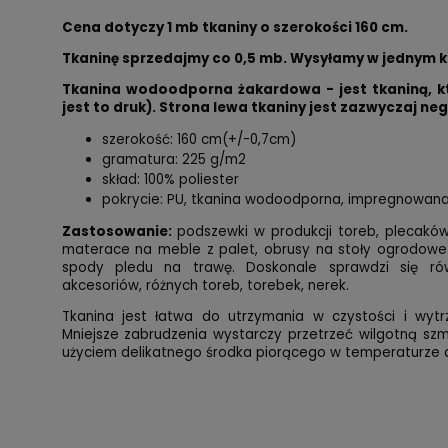
Cena dotyczy 1 mb tkaniny o szerokości 160 cm.
Tkaninę sprzedajmy co 0,5 mb. Wysyłamy w jednym 
Tkanina wodoodporna żakardowa - jest tkaniną, któ
jest to druk). Strona lewa tkaniny jest zazwyczaj n
szerokość: 160 cm(+/-0,7cm)
gramatura: 225 g/m2
skład: 100% poliester
pokrycie: PU, tkanina wodoodporna, impregnowan
Zastosowanie:
podszewki w produkcji toreb, plecaków
materace na meble z palet, obrusy na stoły ogrodowe 
spody pledu na trawę. Doskonale sprawdzi się ró
akcesoriów, różnych toreb, torebek, nerek.
Tkanina jest łatwa do utrzymania w czystości i wytr
Mniejsze zabrudzenia wystarczy przetrzeć wilgotną sz
użyciem delikatnego środka piorącego w temperaturze 