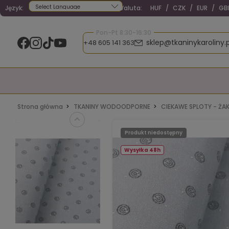
Język:
Waluta:
HUF
/
CZK
/
EUR
/
GB
Powered by
Pon-Pt 8:30-16:30
sklep@tkaninykaroliny.p
+48 605 141 363
Strona główna
TKANINY WODOODPORNE
CIEKAWE SPLOTY - Ż
Produkt niedostępny
Wysyłka 48h