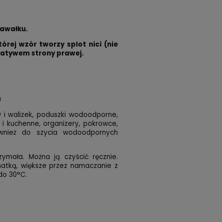
kawałku.
rej wzór tworzy splot nici (nie
egatywem strony prawej.
a
 i walizek, poduszki wodoodporne,
i kuchenne, organizery, pokrowce,
wnież do szycia wodoodpornych
zymała. Można ją czyścić ręcznie.
matką, większe przez namaczanie z
do 30°C.