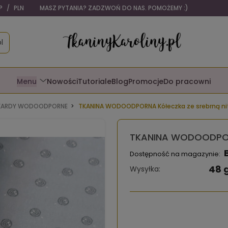
P
/
PLN
MASZ PYTANIA? ZADZWOŃ DO NAS. POMOŻEMY :)
l
Menu
Nowości
Tutoriale
Blog
Promocje
Do pracowni
AKARDY WODOODPORNE
TKANINA WODOODPORNA Kółeczka ze srebrną ni
TKANINA WODOODPORN
Dostępność na magazynie:
48 
Wysyłka: