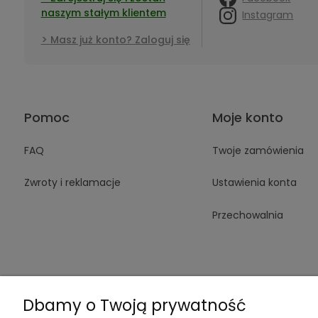
naszym stałym klientem
Instagram
Masz już konto? Zaloguj się
Pomoc
Moje konto
FAQ
Twoje zamówienia
Zwroty i reklamacje
Ustawienia konta
Przechowalnia
Dbamy o Twoją prywatność