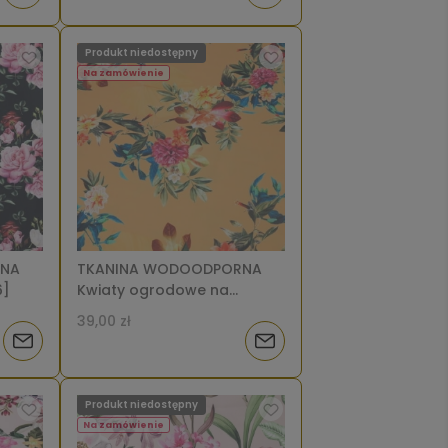
o
o
Produkt niedostępny
dostępności
dostępności
Na zamówienie
RNA
TKANINA WODOODPORNA
6]
Kwiaty ogrodowe na
pomarańczowym [6]
39,00 zł
Powiadom
Powiadom
o
o
Produkt niedostępny
dostępności
dostępności
Na zamówienie