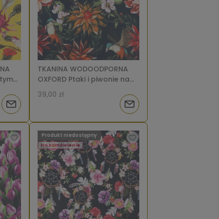
RNA
TKANINA WODOODPORNA
łtym
OXFORD Ptaki i piwonie na
czarnym [6-8]
39,00 zł
Powiadom
Powiadom
o
o
Produkt niedostępny
dostępności
dostępności
Na zamówienie