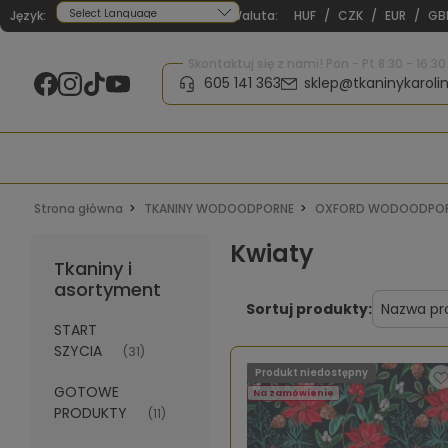
Język:
Waluta:
HUF
/
CZK
/
EUR
/
GB
Powered by
Skontaktuj się z nami! Pon - Pt 8:30 - 16:30
605 141 363
sklep@tkaninykarolin
Strona główna
TKANINY WODOODPORNE
OXFORD WODOODPOR
Kwiaty
Tkaniny i
asortyment
Sortuj produkty:
START
SZYCIA
(31)
Produkt niedostępny
GOTOWE
Na zamówienie
PRODUKTY
(11)