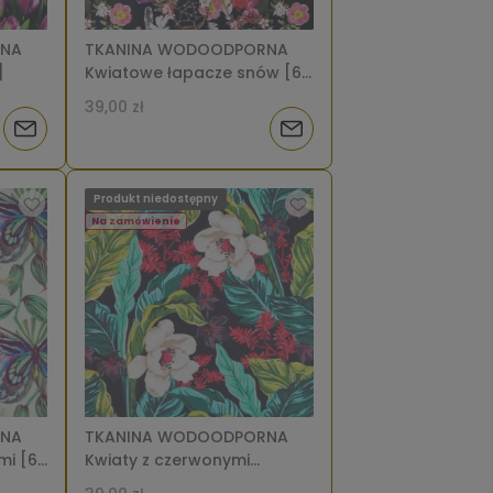
RNA
TKANINA WODOODPORNA
]
Kwiatowe łapacze snów [6-
8]
39,00 zł
Powiadom
Powiadom
o
o
Produkt niedostępny
dostępności
dostępności
Na zamówienie
RNA
TKANINA WODOODPORNA
mi [6-
Kwiaty z czerwonymi
gałązkami [6-8]