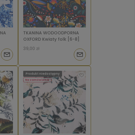
RNA
TKANINA WODOODPORNA
OXFORD Kwiaty folk [6-8]
39,00 zł
Powiadom
Powiadom
o
o
Produkt niedostępny
dostępności
dostępności
Na zamówienie