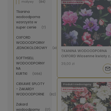
dos
motywy
(84)
Na zamówienie
Tkanina
wodoodporna
wzorzysta w
super cenie
(7)
OXFORD
WODOODPORNY
JEDNOKOLOROWY
(41)
TKANINA WODOODPORNA
OXFORD Wiosenne kwiaty z
SOFTHSELL
motylami [6-8]
WODOODPORNY
39,00 zł
NA
Pow
KURTKI
(1056)
o
CIEKAWE SPLOTY
Produkt niedostępny
dos
- ŻAKARDY
Na zamówienie
WODOODPORNE
(82)
Żakard
wodoodporny
(17)