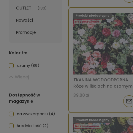
OUTLET
(180)
o
Produkt niedostępny
Nowości
dos
Na zamówienie
Promocje
Kolor tła
czarny
(89)
Więcej
TKANINA WODOODPORNA
Róże w liściach na czarnym
[6-8]
Dostępność w
39,00 zł
magazynie
Pow
o
na wyczerpaniu
(4)
Produkt niedostępny
dos
średnia ilość
(2)
Na zamówienie