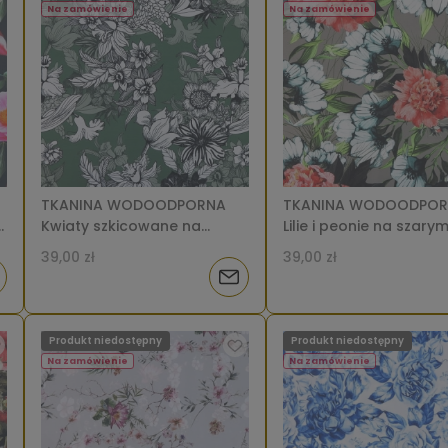
tępności
dostępności
Na zamówienie
Na zamówienie
TKANINA WODOODPORNA
TKANINA WODOODPO
Kwiaty szkicowane na
Lilie i peonie na szary
zielonym [6-8]
8]
39,00 zł
39,00 zł
iadom
Powiadom
o
Produkt niedostępny
Produkt niedostępny
tępności
dostępności
Na zamówienie
Na zamówienie