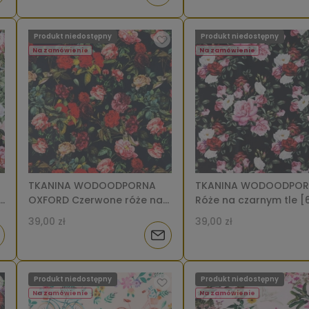
o
Produkt niedostępny
Produkt niedostępny
tępności
dostępności
Na zamówienie
Na zamówienie
TKANINA WODOODPORNA
TKANINA WODOODPO
OXFORD Czerwone róże na
Róże na czarnym tle [
czarnym [6-8]
39,00 zł
39,00 zł
iadom
Powiadom
o
Produkt niedostępny
Produkt niedostępny
tępności
dostępności
Na zamówienie
Na zamówienie