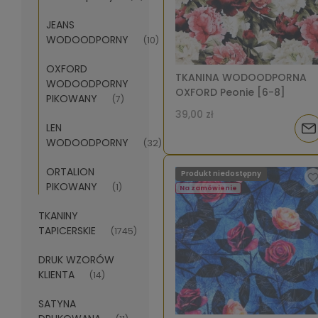
JEANS
WODOODPORNY
(10)
OXFORD
TKANINA WODOODPORNA
WODOODPORNY
OXFORD Peonie [6-8]
PIKOWANY
(7)
39,00 zł
LEN
Pow
WODOODPORNY
(32)
o
ORTALION
Produkt niedostępny
dos
PIKOWANY
(1)
Na zamówienie
TKANINY
TAPICERSKIE
(1745)
DRUK WZORÓW
KLIENTA
(14)
SATYNA