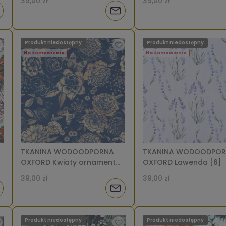
39,00 zł
39,00 zł
iadom
Powiadom
o
Produkt niedostępny
Produkt niedostępny
tępności
dostępności
Na zamówienie
Na zamówienie
TKANINA WODOODPORNA
TKANINA WODOODPO
OXFORD Kwiaty ornament
OXFORD Lawenda [6]
na granatowym [6-8]
39,00 zł
39,00 zł
iadom
Powiadom
o
Produkt niedostępny
Produkt niedostępny