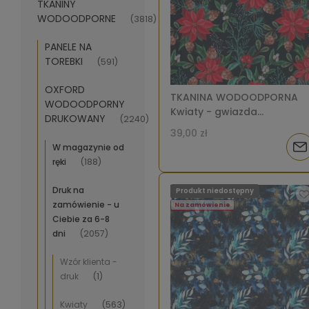
TKANINY
WODOODPORNE
(3818)
PANELE NA
TOREBKI
(591)
OXFORD
TKANINA WODOODPORNA
WODOODPORNY
Kwiaty - gwiazda
DRUKOWANY
(2240)
betlejemska [6-8]
39,00 zł
Pow
W magazynie od
ręki
(188)
o
Druk na
Produkt niedostępny
dos
zamówienie - u
Na zamówienie
Ciebie za 6-8
dni
(2057)
Wzór klienta -
druk
(1)
Kwiaty
(563)