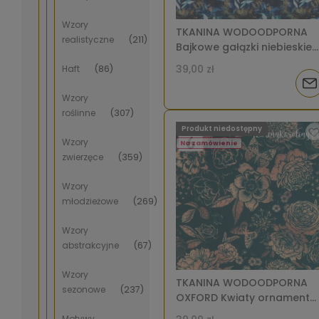
Wzory
TKANINA WODOODPORNA
realistyczne
(211)
Bajkowe gałązki niebieskie
[6-8]
39,00 zł
Haft
(86)
Pow
Wzory
o
roślinne
(307)
Produkt niedostępny
dos
Wzory
Na zamówienie
zwierzęce
(359)
Wzory
młodzieżowe
(269)
Wzory
abstrakcyjne
(67)
Wzory
TKANINA WODOODPORNA
sezonowe
(237)
OXFORD Kwiaty ornament
na zielonym [6-8]
Motywy