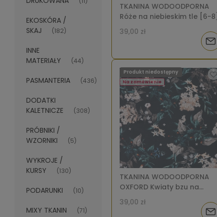
DRUKOWANA
(11)
TKANINA WODOODPORNA
Róże na niebieskim tle [6-8
EKOSKÓRA /
SKAJ
(182)
39,00 zł
Pow
INNE
MATERIAŁY
o
(44)
Produkt niedostępny
PASMANTERIA
dos
(436)
Na zamówienie
DODATKI
KALETNICZE
(308)
PRÓBNIKI /
WZORNIKI
(5)
WYKROJE /
KURSY
(130)
TKANINA WODOODPORNA
OXFORD Kwiaty bzu na
PODARUNKI
(10)
czarnym [6-8]
39,00 zł
MIXY TKANIN
(71)
Pow