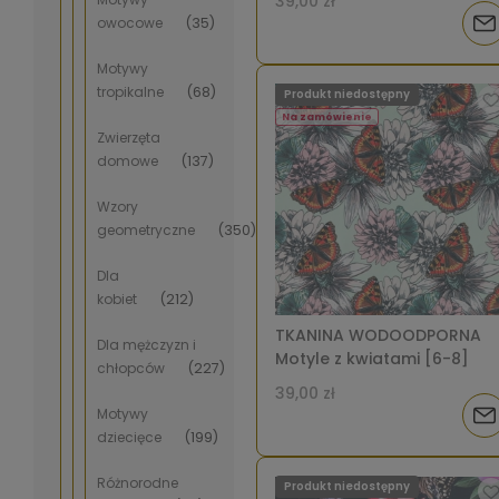
39,00 zł
owocowe
(35)
Pow
o
Motywy
tropikalne
(68)
Produkt niedostępny
dos
Na zamówienie
Zwierzęta
domowe
(137)
Wzory
geometryczne
(350)
Dla
kobiet
(212)
TKANINA WODOODPORNA
Dla mężczyzn i
Motyle z kwiatami [6-8]
chłopców
(227)
39,00 zł
Motywy
Pow
dziecięce
(199)
o
Różnorodne
Produkt niedostępny