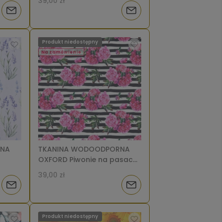
39,00 zł
Powiadom
Powiadom
o
o
Produkt niedostępny
dostępności
dostępności
Na zamówienie
RNA
TKANINA WODOODPORNA
OXFORD Piwonie na pasach
(mały wzór) [6-8]
39,00 zł
Powiadom
Powiadom
o
o
Produkt niedostępny