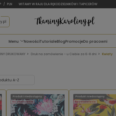
P
/
PLN
WITAMY W RAJU DLA RĘKODZIELNIKÓW I TAPICERÓW
y.pl
Menu
Nowości
Tutoriale
Blog
Promocje
Do pracowni
NY DRUKOWANY
Druk na zamówienie - u Ciebie za 6-8 dni
Kwiaty
Produkt niedostępny
Produkt niedostępny
Na zamówienie
Na zamówienie