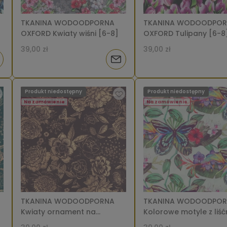
TKANINA WODOODPORNA
TKANINA WODOODPO
OXFORD Kwiaty wiśni [6-8]
OXFORD Tulipany [6-8
39,00 zł
39,00 zł
iadom
Powiadom
o
Produkt niedostępny
Produkt niedostępny
tępności
dostępności
Na zamówienie
Na zamówienie
TKANINA WODOODPORNA
TKANINA WODOODPO
Kwiaty ornament na
Kolorowe motyle z liść
brązowym [6-8]
8]