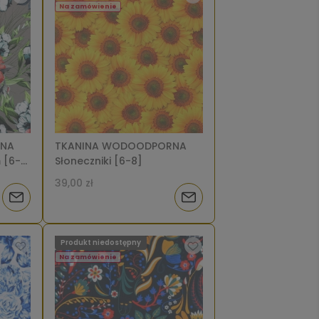
dostępności
dostępności
Na zamówienie
RNA
TKANINA WODOODPORNA
m [6-
Słoneczniki [6-8]
39,00 zł
Powiadom
Powiadom
o
o
Produkt niedostępny
dostępności
dostępności
Na zamówienie