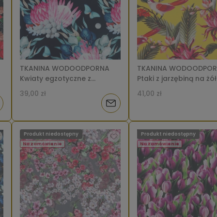
TKANINA WODOODPORNA
TKANINA WODOODPO
Kwiaty egzotyczne z
Ptaki z jarzębiną na żó
motylami na ciemnym
tle [6-8]
39,00 zł
41,00 zł
granatowym [6-8]
iadom
Powiadom
o
Produkt niedostępny
Produkt niedostępny
tępności
dostępności
Na zamówienie
Na zamówienie