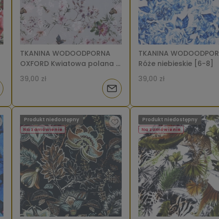
TKANINA WODOODPORNA
TKANINA WODOODPO
OXFORD Kwiatowa polana z
Róże niebieskie [6-8]
motylami [6-8]
39,00 zł
39,00 zł
iadom
Powiadom
o
Produkt niedostępny
Produkt niedostępny
tępności
dostępności
Na zamówienie
Na zamówienie