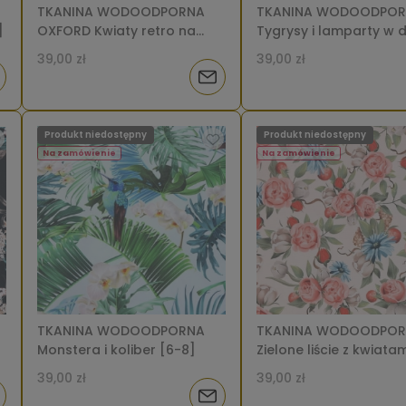
TKANINA WODOODPORNA
TKANINA WODOODPO
]
OXFORD Kwiaty retro na
Tygrysy i lamparty w d
czarnym [6-8]
[6-8]
39,00 zł
39,00 zł
iadom
Powiadom
o
Produkt niedostępny
Produkt niedostępny
tępności
dostępności
Na zamówienie
Na zamówienie
TKANINA WODOODPORNA
TKANINA WODOODPO
Monstera i koliber [6-8]
Zielone liście z kwiata
beżowym [6-8]
39,00 zł
39,00 zł
iadom
Powiadom