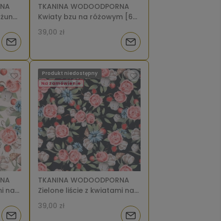
RNA
TKANINA WODOODPORNA
żungli
Kwiaty bzu na różowym [6-
8]
39,00 zł
Powiadom
Powiadom
o
o
Produkt niedostępny
dostępności
dostępności
Na zamówienie
RNA
TKANINA WODOODPORNA
mi na
Zielone liście z kwiatami na
czarnym [6-8]
39,00 zł
Powiadom
Powiadom