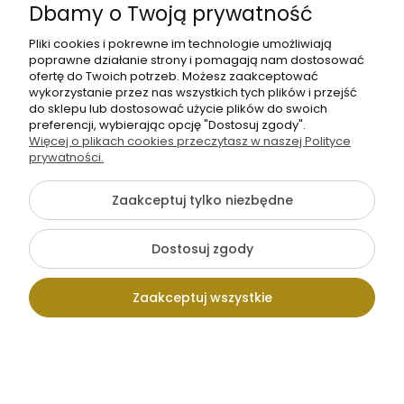
Dbamy o Twoją prywatność
[6-8]
tłumnie na
zielonym tle [6-
Pliki cookies i pokrewne im technologie umożliwiają
8]
poprawne działanie strony i pomagają nam dostosować
Na zamówienie
Na zamówienie
ofertę do Twoich potrzeb. Możesz zaakceptować
wykorzystanie przez nas wszystkich tych plików i przejść
do sklepu lub dostosować użycie plików do swoich
preferencji, wybierając opcję "Dostosuj zgody".
Więcej o plikach cookies przeczytasz w naszej Polityce
prywatności.
SOFTSHELL
SOFTSHELL
WODOODPORNY
WODOODPORNY
Zaakceptuj tylko niezbędne
Wojskowy -
Wojskowy -
55,00 zł
55,00 zł
żołnierze i
samoloty w
−
+
−
+
samoloty na
mb
ogniu walki na
mb
Dostosuj zgody
beżowym tle
tle szarych
[6-8]
chmur [6-8]
1
2
Zaakceptuj wszystkie
Ocena sklepu
Kontakt
Wpisz szukaną
Konto
Koszyk
Opinie, z których została wyliczona