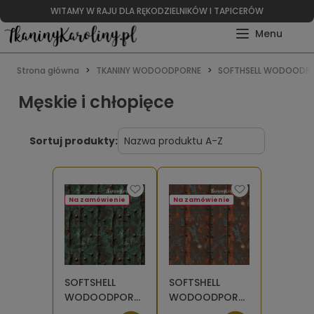
WITAMY W RAJU DLA RĘKODZIELNIKÓW I TAPICERÓW
Strona główna
TKANINY WODOODPORNE
SOFTHSELL WODOODPO
Męskie i chłopięce
Sortuj produkty:
Na zamówienie
Na zamówienie
SOFTSHELL
SOFTSHELL
WODOODPORNY
WODOODPORNY
- Metal i rdza -
- Metal i rdza -