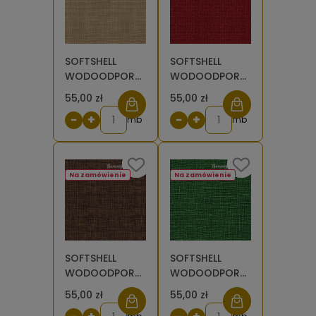
SOFTSHELL
SOFTSHELL
WODOODPORNY
WODOODPORNY
Wzory
Wzory
55,00 zł
55,00 zł
świąteczne,
świąteczne,
−
+
−
+
imitacja juty -
mb
imitacja juty -
mb
beż [6-8]
czerwień [6-8]
Na zamówienie
Na zamówienie
SOFTSHELL
SOFTSHELL
WODOODPORNY
WODOODPORNY
Wzory
Wzory
55,00 zł
55,00 zł
świąteczne,
świąteczne,