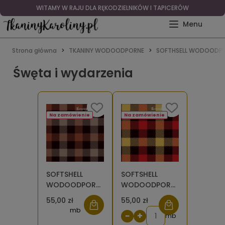
WITAMY W RAJU DLA RĘKODZIELNIKÓW I TAPICERÓW
Strona główna
TKANINY WODOODPORNE
SOFTHSELL WODOODPO
Śwęta i wydarzenia
Na zamówienie
Na zamówienie
SOFTSHELL
SOFTSHELL
WODOODPORNY
WODOODPORNY
Krata szkocka,
Krata szkocka,
55,00 zł
55,00 zł
tartan -
tartan - żółte,
mb
−
+
brązowe,
czarne i
mb