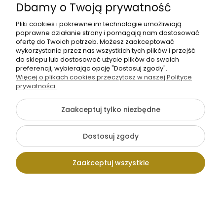
Dbamy o Twoją prywatność
Na zamówienie
Na zamówienie
Pliki cookies i pokrewne im technologie umożliwiają
poprawne działanie strony i pomagają nam dostosować
ofertę do Twoich potrzeb. Możesz zaakceptować
wykorzystanie przez nas wszystkich tych plików i przejść
do sklepu lub dostosować użycie plików do swoich
SOFTSHELL
SOFTSHELL
preferencji, wybierając opcję "Dostosuj zgody".
WODOODPORNY
WODOODPORNY
Więcej o plikach cookies przeczytasz w naszej Polityce
Wzory
Wzory
prywatności.
55,00 zł
55,00 zł
świąteczne -
świąteczne -
−
+
−
+
Święty Mikołaj
mb
Ostrokrzew na
mb
Zaakceptuj tylko niezbędne
na bordowym
jasnym tle [6-
tle, na wieńcu i
8]
1
2
Dostosuj zgody
szyszki [6-8]
Zaakceptuj wszystkie
Ocena sklepu
Opinie, z których została wyliczona
4.81
średnia, są wystawione przez
Kontakt
Wpisz szukaną
Konto
Koszyk
zweryfikowanych klientów, którzy
dokonali zakupu w sklepie.