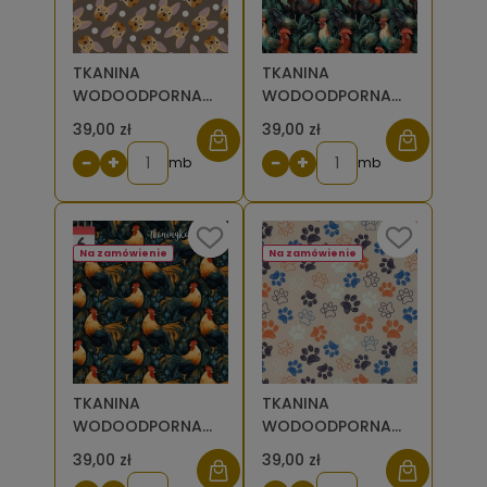
TKANINA
TKANINA
WODOODPORNA
WODOODPORNA
OXFORD Buldogi
OXFORD Koguty
39,00 zł
39,00 zł
[6]
zielone [6]
−
+
−
+
mb
mb
Na zamówienie
Na zamówienie
TKANINA
TKANINA
WODOODPORNA
WODOODPORNA
OXFORD Koguty
OXFORD Psie łapy
39,00 zł
39,00 zł
granatowe [6]
na beżowym (mały