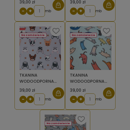
39,00 zł
39,00 zł
8]
[6-8]
−
+
−
+
mb
mb
Na zamówienie
Na zamówienie
TKANINA
TKANINA
WODOODPORNA
WODOODPORNA
OXFORD Buldogi
Kotki na błękicie
39,00 zł
39,00 zł
na szarym [6-8]
[6-8]
−
+
−
+
mb
mb
Na zamówienie