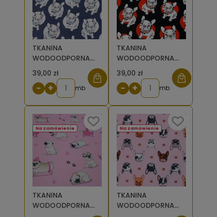
TKANINA
TKANINA
WODOODPORNA
WODOODPORNA
Buldogi na
Buldogi na
39,00 zł
39,00 zł
grafitowym [6]
czarnym [6-8]
−
+
−
+
mb
mb
Na zamówienie
Na zamówienie
TKANINA
TKANINA
WODOODPORNA
WODOODPORNA
Mopsy na różu [6-
Buldogi na różu