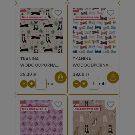
Na zamówienie
Na zamówienie
TKANINA
TKANINA
WODOODPORNA
WODOODPORNA
OXFORD Pies colie
OXFORD Kolorowe
39,00 zł
39,00 zł
[6]
kości [6]
−
+
−
+
mb
mb
Na zamówienie
Na zamówienie