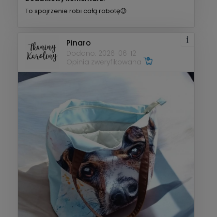
To spojrzenie robi całą robotę😉
Pinaro
Dodano: 2026-06-12
Opinia zweryfikowana