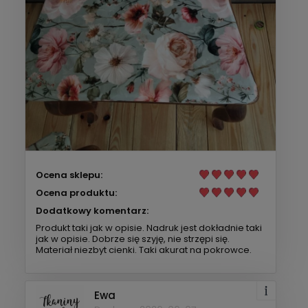
Ocena sklepu:
Ocena produktu:
Dodatkowy komentarz:
Produkt taki jak w opisie. Nadruk jest dokładnie taki
jak w opisie. Dobrze się szyję, nie strzępi się.
Materiał niezbyt cienki. Taki akurat na pokrowce.
Ewa