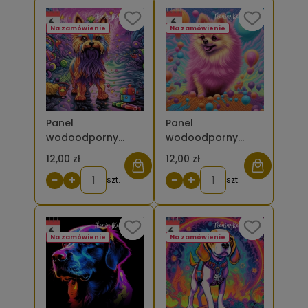
Na zamówienie
Na zamówienie
Panel
Panel
wodoodporny
wodoodporny
50x50cm Pies York
50x50cm Pies
12,00 zł
12,00 zł
[6]
pomeranian [6]
−
+
−
+
szt.
szt.
Na zamówienie
Na zamówienie