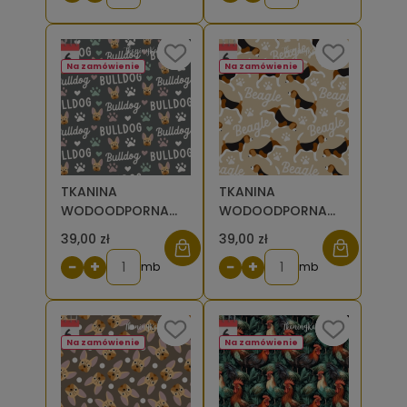
Na zamówienie
Na zamówienie
TKANINA
TKANINA
WODOODPORNA
WODOODPORNA
OXFORD Buldogi i
OXFORD Beagle
39,00 zł
39,00 zł
napisy [6]
[6]
−
+
−
+
mb
mb
Na zamówienie
Na zamówienie