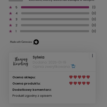
5
(1)
4
(0)
3
(0)
2
(0)
1
(0)
Sylwia
Dodano: 2025-01-19
Opinia zweryfikowana
Ocena sklepu:
Ocena produktu:
Dodatkowy komentarz:
Produkt zgodny z opisem