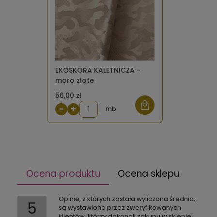
EKOSKÓRA KALETNICZA -
moro złote
56,00 zł
−
+
mb
Ocena produktu
Ocena sklepu
Opinie, z których została wyliczona średnia,
5
są wystawione przez zweryfikowanych
klientów, którzy dokonali zakupu w sklepie.