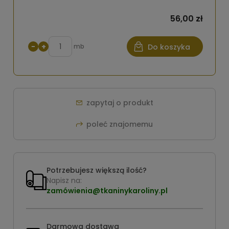
56,00 zł
−
+
mb
Do koszyka
zapytaj o produkt
poleć znajomemu
Potrzebujesz większą ilość?
Napisz na:
zamówienia@tkaninykaroliny.pl
Darmowa dostawa