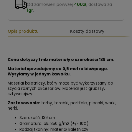
Od zamówień powyżej
400zł
, dostawa za
1gr
.
Opis produktu
Koszty dostawy
Cena dotyczy 1 mb materiały o szerokości 139 cm.
Materiał sprzedajemy co 0,5 metra bieżącego.
Wysyłamy w jednym kawałku.
Materiał kaletniczy, który może być wykorzystany do
szycia różnych akcesoriów. Materiał jest grubszy,
sztywniejszy.
Zastosowanie:
torby, torebki, portfele, plecaki, worki,
nerki.
Szerokość: 139 cm
Gramatura: ok. 350 g/m2 (+/- 10%)
Rodzaj tkaniny: materiał kaletniczy