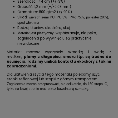
Szerokość: 144 cm (+/-3%)
Grubość: 1,2 mm (+/-0,03 mm)
Gramatura: 800 g/m2 (+/-10%)
Skład:
wierzch semi PU (PU 5%, PVc 75%, poliester 20%),
spód włóknina
Rodzaj tkaniny: ekoskóra, skaj
współpracuje, nie pęka,
Materiał jest plastyczny,
zagniecenia po wywinięciu są praktycznie
niewidoczne.
Materiał możesz wyczyścić szmatką i wodą z
mydłem,
plamy z długopisu, smaru itp. są trudne do
usunięcia, radzimy unikać kontaktu ekoskóry z takimi
zabrudzeniami.
Dla ułatwienia szycia tego materiału polecamy użyć
stopki teflonowej lub stopki z górnym transportem.
Zagniecenia można przeprasować, ale delikatnie, do 150 stopni C,
tylko na lewej stronie oraz przez bawełnianą szmatkę.