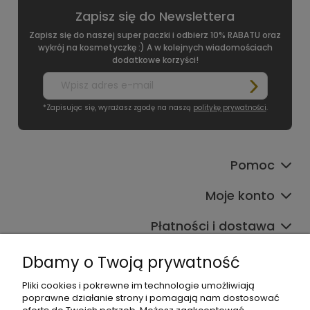
Zapisz się do Newslettera
Zapisz się do naszej super paczki i odbierz 10% RABATU oraz
wykrój na kosmetyczkę :) A w kolejnych wiadomościach
dodatkowe korzyści!
*Zapisując się, wyrażasz zgodę na naszą
politykę prywatności
.
Pomoc
Moje konto
Płatności i dostawa
Informacje
Dbamy o Twoją prywatność
O nas
Pliki cookies i pokrewne im technologie umożliwiają
poprawne działanie strony i pomagają nam dostosować