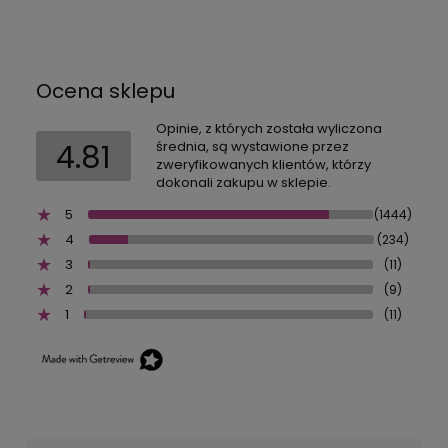
Ocena sklepu
Opinie, z których została wyliczona
4.81
średnia, są wystawione przez
zweryfikowanych klientów, którzy
dokonali zakupu w sklepie.
5
(1444)
4
(234)
3
(11)
2
(9)
1
(11)