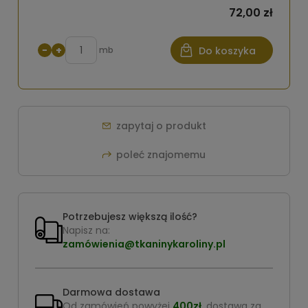
72,00 zł
−
+
mb
Do koszyka
zapytaj o produkt
poleć znajomemu
Potrzebujesz większą ilość?
Napisz na:
zamówienia@tkaninykaroliny.pl
Darmowa dostawa
Od zamówień powyżej
400zł
, dostawa za