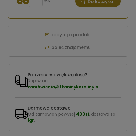
−
+
mb
Do koszyka
zapytaj o produkt
poleć znajomemu
Potrzebujesz większą ilość?
Napisz na:
zamówienia@tkaninykaroliny.pl
Darmowa dostawa
Od zamówień powyżej
400zł
, dostawa za
1gr
.