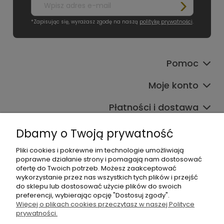
*Zapisując się, wyrażasz zgodę na naszą
politykę prywatności
.
Pomoc
Moje konto
Płatności i dostawa
Informacje
Dbamy o Twoją prywatność
O nas
Pliki cookies i pokrewne im technologie umożliwiają
poprawne działanie strony i pomagają nam dostosować
ofertę do Twoich potrzeb. Możesz zaakceptować
wykorzystanie przez nas wszystkich tych plików i przejść
do sklepu lub dostosować użycie plików do swoich
preferencji, wybierając opcję "Dostosuj zgody".
Więcej o plikach cookies przeczytasz w naszej Polityce
prywatności.
+48 605 141 363