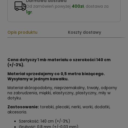
Darmowa dostawa
Od zamówień powyżej
400zł
, dostawa za
1gr
.
Opis produktu
Koszty dostawy
Cena dotyczy 1 mb materiału o szerokości 140 cm
(+/-3%).
Materiał sprzedajemy co 0,5 metra bieżącego.
Wysyłamy w jednym kawałku.
Materiał skóropodobny, nieprzemakalny, trwały, odporny
na zabrudzenia, miękki, elastyczny, plastyczny, miły w
dotyku.
Zastosowanie:
torebki, plecaki, nerki, worki, dodatki,
akcesoria.
Szerokość: 140 cm (+/-3%)
Grubość: 0,8 mm (+/-0,03 mm)