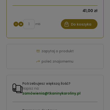
41,00 zł
−
+
mb
Do koszyka
zapytaj o produkt
poleć znajomemu
Potrzebujesz większą ilość?
Napisz na:
zamówienia@tkaninykaroliny.pl