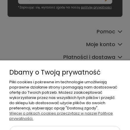
*Zapisując się, wyrażasz zgodę na naszą
politykę prywatności
.
Pomoc
Moje konto
Płatności i dostawa
Informacje
Dbamy o Twoją prywatność
O nas
Pliki cookies i pokrewne im technologie umożliwiają
poprawne działanie strony i pomagają nam dostosować
ofertę do Twoich potrzeb. Możesz zaakceptować
wykorzystanie przez nas wszystkich tych plików i przejść
do sklepu lub dostosować użycie plików do swoich
preferencji, wybierając opcję "Dostosuj zgody".
Więcej o plikach cookies przeczytasz w naszej Polityce
prywatności.
+48 605 141 363
Napisz do nas