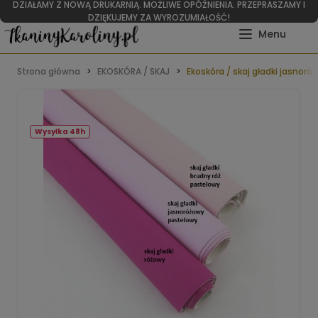
DZIAŁAMY Z NOWĄ DRUKARNIĄ. MOŻLIWE OPÓŹNIENIA. PRZEPRASZAMY I
DZIĘKUJEMY ZA WYROZUMIAŁOŚĆ!
Strona główna
EKOSKÓRA / SKAJ
Ekoskóra / skaj gładki jasnor
Wysyłka 48h