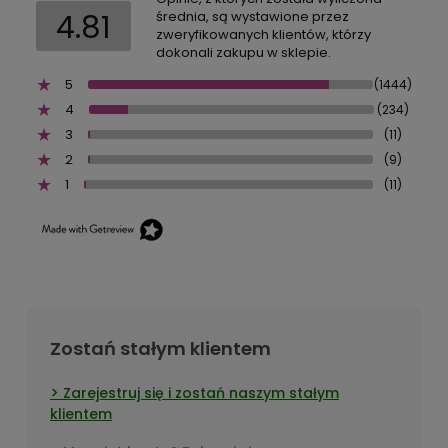
4.81
średnia, są wystawione przez
zweryfikowanych klientów, którzy
dokonali zakupu w sklepie.
5
(1444)
4
(234)
3
(11)
2
(9)
1
(11)
Zostań stałym klientem
Zarejestruj się i zostań naszym stałym
klientem