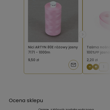
Nici ARTYN 80E różowy jasny
Taśma nośn
7171 - 1000m
100%PP jasn
9,50 zł
2,20 zł
Powiadom
−
+
o
dostępności
Ocena sklepu
Opinie, z których została wyliczona