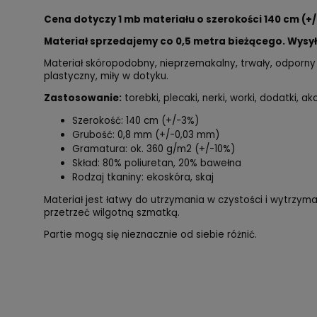
Cena dotyczy 1 mb materiału o szerokości 140 cm (+/
Materiał sprzedajemy co 0,5 metra bieżącego. Wysy
Materiał skóropodobny, nieprzemakalny, trwały, odporny 
plastyczny, miły w dotyku.
Zastosowanie:
torebki, plecaki, nerki, worki, dodatki, ak
Szerokość: 140 cm (+/-3%)
Grubość: 0,8 mm (+/-0,03 mm)
Gramatura: ok. 360 g/m2 (+/-10%)
Skład: 80% poliuretan, 20% bawełna
Rodzaj tkaniny: ekoskóra, skaj
Materiał jest łatwy do utrzymania w czystości i wytrzym
przetrzeć wilgotną szmatką.
Partie mogą się nieznacznie od siebie różnić.