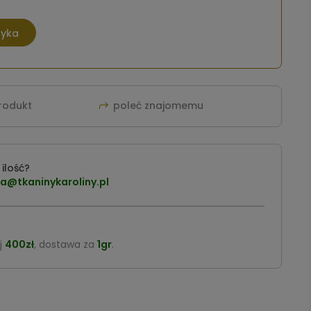
zyka
produkt
poleć znajomemu
ilość?
a@tkaninykaroliny.pl
j
400zł
, dostawa za
1gr
.