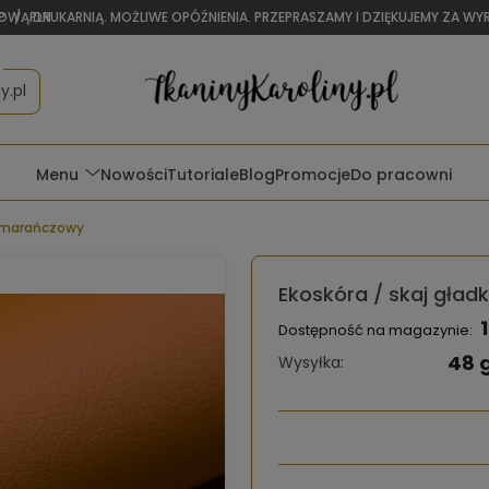
OWĄ DRUKARNIĄ. MOŻLIWE OPÓŹNIENIA. PRZEPRASZAMY I DZIĘKUJEMY ZA W
P
/
PLN
y.pl
Menu
Nowości
Tutoriale
Blog
Promocje
Do pracowni
pomarańczowy
Ekoskóra / skaj gła
Dostępność na magazynie:
48 
Wysyłka: