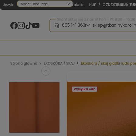
Język:
Waluta:
HUF
/
CZK
DZIAŁAMY Z N
/
EUR
/
GB
Powered by
Skontaktuj się z nami! Pon - Pt 8:30 - 16:30
605 141 363
sklep@tkaninykarolin
Strona główna
EKOSKÓRA / SKAJ
Ekoskóra / skaj gładki rudo 
Wysyłka 48h