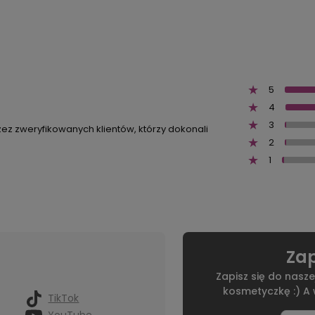
5
4
3
zez zweryfikowanych klientów, którzy dokonali
2
1
Zap
Zapisz się do nasze
kosmetyczkę :) A
TikTok
YouTube