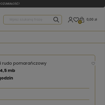
YROZUMIAŁOŚĆ!
0,00 zł
0
dki rudo pomarańczowy
14,5 mb
godzin