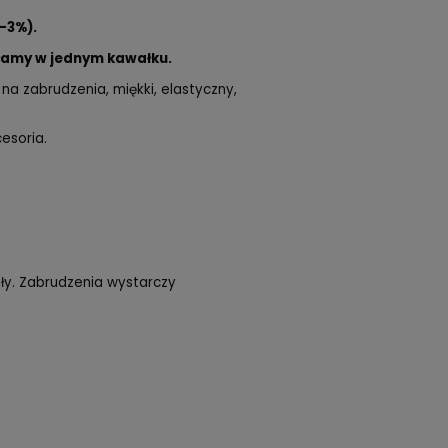
-3%).
łamy w jednym kawałku.
na zabrudzenia, miękki, elastyczny,
cesoria.
ały. Zabrudzenia wystarczy