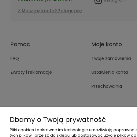
Masz już konto? Zaloguj się
Pomoc
Moje konto
FAQ
Twoje zamówienia
Zwroty i reklamacje
Ustawienia konta
Przechowalnia
Dbamy o Twoją prywatność
Pliki cookies i pokrewne im technologie umożliwiają poprawne
+48 605 14
tych plików i przejść do sklepu lub dostosować użycie plików do