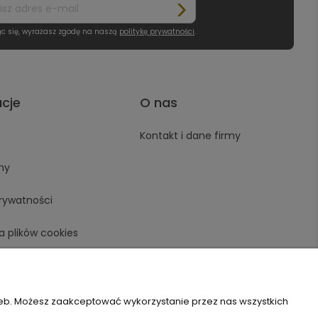
ąc się, wyrażasz zgodę na naszą
politykę prywatności
.
acje
O nas
Kontakt i dane firmy
ny
prywatności
a plików cookies
zeb. Możesz zaakceptować wykorzystanie przez nas wszystkich