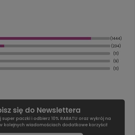
(1444)
(234)
(11)
(9)
(11)
isz się do Newslettera
j super paczki i odbierz 10% RABATU oraz wykrój na
 w kolejnych wiadomościach dodatkowe korzyści!