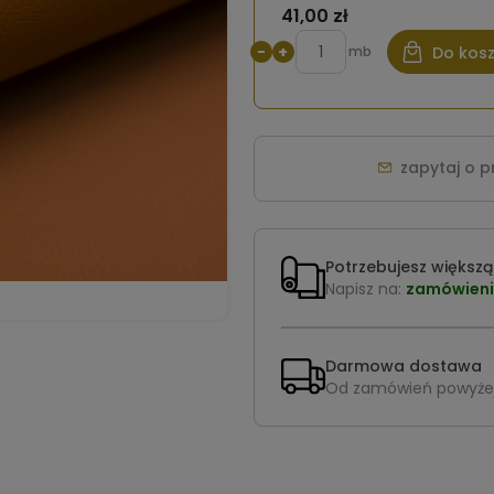
41,00 zł
−
+
mb
Do kos
zapytaj o 
Potrzebujesz większą 
Napisz na:
zamówieni
Darmowa dostawa
Od zamówień powyże