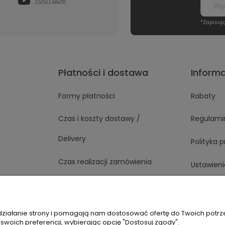
*Zapisuj
Płatności i dostawa
Inform
Formy płatności
Rabaty
Czas i koszty dostawy /
Regulami
Delivery
Polityka 
Czas realizacji zamówienia
Ustawieni
 działanie strony i pomagają nam dostosować ofertę do Twoich potr
1 363
Napisz do nas
 swoich preferencji, wybierając opcję "Dostosuj zgody".