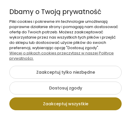
Informacje
Dbamy o Twoją prywatność
O nas
Pliki cookies i pokrewne im technologie umożliwiają
poprawne działanie strony i pomagają nam dostosować
ofertę do Twoich potrzeb. Możesz zaakceptować
wykorzystanie przez nas wszystkich tych plików i przejść
do sklepu lub dostosować użycie plików do swoich
preferencji, wybierając opcję "Dostosuj zgody".
Więcej o plikach cookies przeczytasz w naszej Polityce
prywatności.
+48 605 141 363
Napisz do nas
Zaakceptuj tylko niezbędne
Dostosuj zgody
Pokaż pełną wersję strony
Zaakceptuj wszystkie
Sklep internetowy Shoper.pl