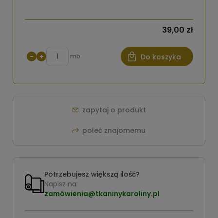
39,00 zł
−
+
mb
Do koszyka
zapytaj o produkt
poleć znajomemu
Potrzebujesz większą ilość?
Napisz na:
zamówienia@tkaninykaroliny.pl