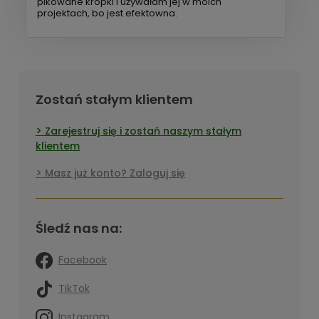
pikowane kropki i używałam jej w moich
projektach, bo jest efektowna.
Zostań stałym klientem
Zarejestruj się i zostań naszym stałym
klientem
Masz już konto? Zaloguj się
Śledź nas na:
Facebook
TikTok
Instagram