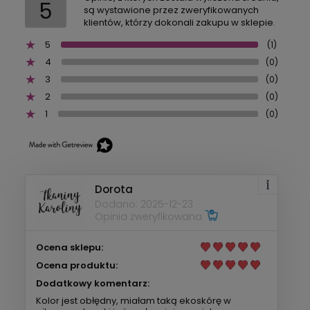
5
są wystawione przez zweryfikowanych
klientów, którzy dokonali zakupu w sklepie.
5
(1)
4
(0)
3
(0)
2
(0)
1
(0)
Dorota
Dodano: 2025-12-23
Opinia zweryfikowana
Ocena sklepu:
Ocena produktu:
Dodatkowy komentarz:
Kolor jest obłędny, miałam taką ekoskórę w