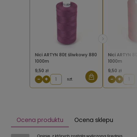
Nici ARTYN 80E śliwkowy 880
Nici ARTYN 8
1000m
1000m
9,50 zł
9,50 zł
−
+
−
+
szt.
Ocena produktu
Ocena sklepu
Opinie, z których została wyliczona średnia,