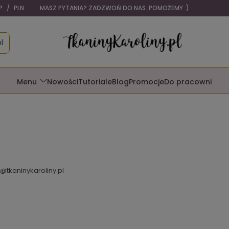
P
/
PLN
MASZ PYTANIA? ZADZWOŃ DO NAS. POMOŻEMY :)
l
Menu
Nowości
Tutoriale
Blog
Promocje
Do pracowni
@tkaninykaroliny.pl