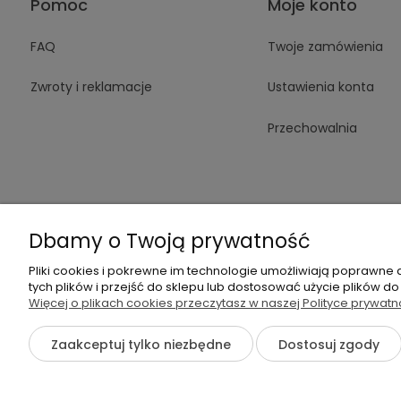
Pomoc
Moje konto
FAQ
Twoje zamówienia
Zwroty i reklamacje
Ustawienia konta
Przechowalnia
Dbamy o Twoją prywatność
+48 605 14
Pliki cookies i pokrewne im technologie umożliwiają poprawne
tych plików i przejść do sklepu lub dostosować użycie plików do
Więcej o plikach cookies przeczytasz w naszej Polityce prywatn
{literal}
Zaakceptuj tylko niezbędne
Dostosuj zgody