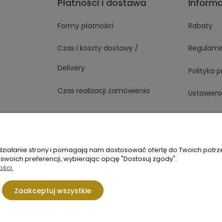
Płatności i dostawa
Inform
Formy płatności
Rabaty
Czas i koszty dostawy /
Regulami
Delivery
Polityka 
Czas realizacji zamówienia
Ustawieni
1 363
Napisz do nas
 działanie strony i pomagają nam dostosować ofertę do Twoich potr
 swoich preferencji, wybierając opcję "Dostosuj zgody".
ości.
Zaakceptuj wszystkie
Sklep internetowy Shoper.pl