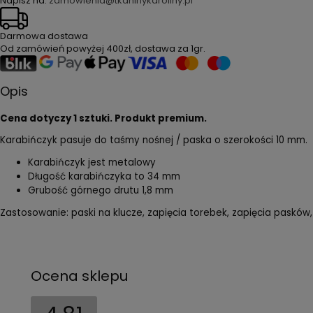
Napisz na:
zamówienia@tkaninykaroliny.pl
Darmowa dostawa
Od zamówień powyżej
400zł
, dostawa za
1gr
.
Opis
Cena dotyczy 1 sztuki. Produkt premium.
Karabińczyk pasuje do taśmy nośnej / paska o szerokości 10 mm.
Karabińczyk jest metalowy
Długość karabińczyka to 34 mm
Grubość górnego drutu 1,8 mm
Zastosowanie: paski na klucze, zapięcia torebek, zapięcia pasków
Ocena sklepu