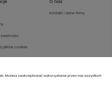
acje
O nas
Kontakt i dane firmy
ny
prywatności
a plików cookies
zeb. Możesz zaakceptować wykorzystanie przez nas wszystkich