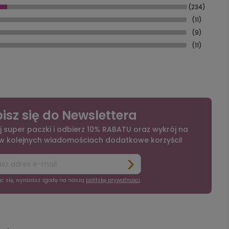
(234)
(11)
(9)
(11)
isz się do Newslettera
j super paczki i odbierz 10% RABATU oraz wykrój na
 w kolejnych wiadomościach dodatkowe korzyści!
ąc się, wyrażasz zgodę na naszą
politykę prywatności
.