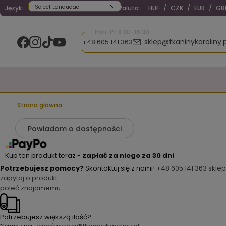
Język:
Waluta:
HUF
/
CZK
/
EUR
/
GB
Powered by
Pon-Pt 8:30-16:30
sklep@tkaninykaroliny.p
+48 605 141 363
Strona główna
Powiadom o dostępności
Kup ten produkt teraz -
zapłać za niego za 30 dni
Potrzebujesz pomocy?
Skontaktuj się z nami!
+48 605 141 363
sklep
zapytaj o produkt
poleć znajomemu
Potrzebujesz większą ilość?