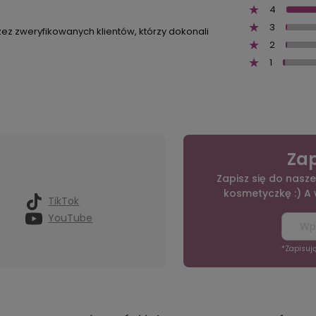
4
3
zez zweryfikowanych klientów, którzy dokonali
2
1
Zap
Zapisz się do nasze
kosmetyczkę :) A
TikTok
YouTube
*Zapisuj