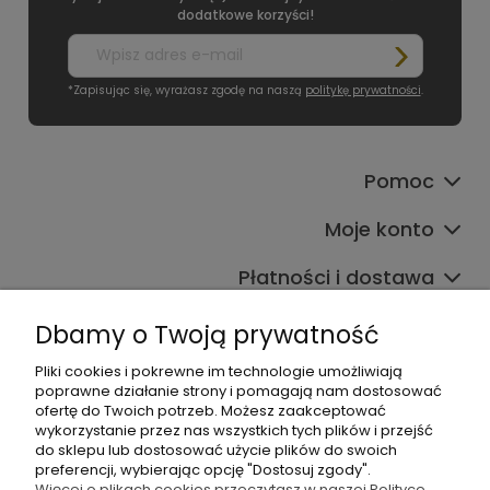
dodatkowe korzyści!
*Zapisując się, wyrażasz zgodę na naszą
politykę prywatności
.
Pomoc
Moje konto
Płatności i dostawa
Informacje
Dbamy o Twoją prywatność
O nas
Pliki cookies i pokrewne im technologie umożliwiają
poprawne działanie strony i pomagają nam dostosować
ofertę do Twoich potrzeb. Możesz zaakceptować
wykorzystanie przez nas wszystkich tych plików i przejść
do sklepu lub dostosować użycie plików do swoich
preferencji, wybierając opcję "Dostosuj zgody".
Więcej o plikach cookies przeczytasz w naszej Polityce