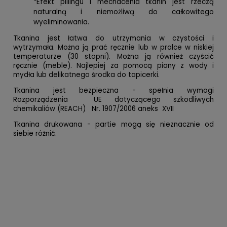
*Efekt pillingu i mechacenia tkanin jest rzeczą
naturalną i niemożliwą do całkowitego
wyeliminowania.
Tkanina jest łatwa do utrzymania w czystości i
wytrzymała. Można ją prać ręcznie lub w pralce w niskiej
temperaturze (30 stopni). Można ją również czyścić
ręcznie (meble). Najlepiej za pomocą piany z wody i
mydła lub delikatnego środka do tapicerki.
Tkanina jest bezpieczna - spełnia wymogi
Rozporządzenia UE dotyczącego szkodliwych
chemikaliów (REACH) Nr. 1907/2006 aneks XVII
Tkanina drukowana - partie mogą się nieznacznie od
siebie różnić.