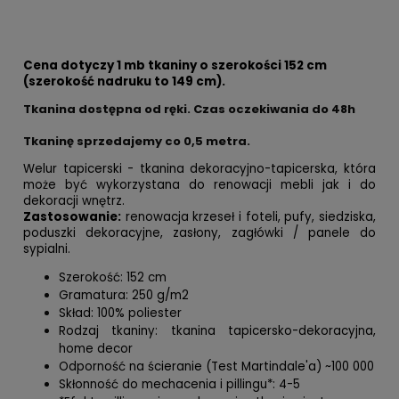
Cena dotyczy 1 mb tkaniny o szerokości 152 cm
(szerokość nadruku to 149 cm).
Tkanina dostępna od ręki. Czas oczekiwania do 48h
Tkaninę sprzedajemy co
0,5 metra.
Welur tapicerski - tkanina dekoracyjno-tapicerska, która
może być wykorzystana do renowacji mebli jak i do
dekoracji wnętrz.
Zastosowanie:
renowacja krzeseł i foteli, pufy, siedziska,
poduszki dekoracyjne, zasłony, zagłówki / panele do
sypialni.
Szerokość: 152 cm
Gramatura: 250 g/m2
Skład: 100% poliester
Rodzaj tkaniny: tkanina tapicersko-dekoracyjna,
home decor
Odporność na ścieranie (Test Martindale'a) ~100 000
Skłonność do mechacenia i pillingu*: 4-5