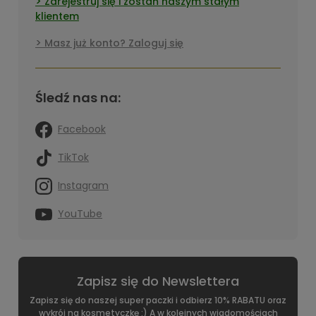
Zarejestruj się i zostań naszym stałym
klientem
Masz już konto? Zaloguj się
Śledź nas na:
Facebook
TikTok
Instagram
YouTube
Zapisz się do Newslettera
Zapisz się do naszej super paczki i odbierz 10% RABATU oraz
wykrój na kosmetyczkę :) A w kolejnych wiadomościach