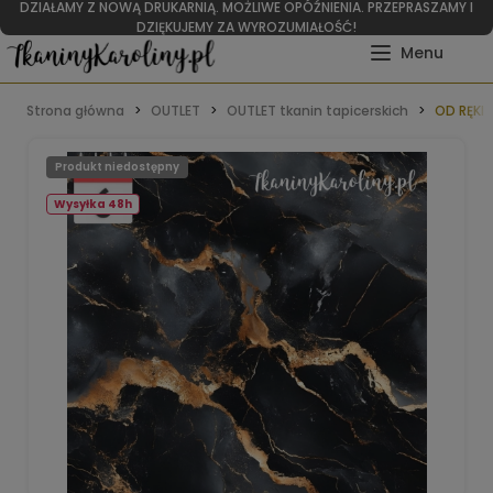
DZIAŁAMY Z NOWĄ DRUKARNIĄ. MOŻLIWE OPÓŹNIENIA. PRZEPRASZAMY I
DZIĘKUJEMY ZA WYROZUMIAŁOŚĆ!
Strona główna
OUTLET
OUTLET tkanin tapicerskich
OD RĘKI 
Produkt niedostępny
Wysyłka 48h