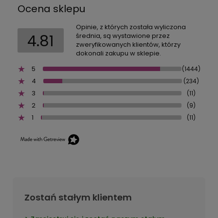
Ocena sklepu
Opinie, z których została wyliczona
4.81
średnia, są wystawione przez
zweryfikowanych klientów, którzy
dokonali zakupu w sklepie.
5
(1444)
4
(234)
3
(11)
2
(9)
1
(11)
Zostań stałym klientem