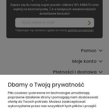
Zapisz się do naszej super paczki i odbierz 10% RABATU oraz
wykrój na kosmetyczkę :) A w kolejnych wiadomościach
dodatkowe korzyści!
*Zapisując się, wyrażasz zgodę na naszą
politykę prywatności
.
Pomoc
Moje konto
Płatności i dostawa
Informacje
Dbamy o Twoją prywatność
O nas
Pliki cookies i pokrewne im technologie umożliwiają
poprawne działanie strony i pomagają nam dostosować
ofertę do Twoich potrzeb. Możesz zaakceptować
wykorzystanie przez nas wszystkich tych plików i przejść