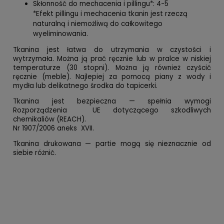
Skłonność do mechacenia i pillingu*: 4-5
*Efekt pillingu i mechacenia tkanin jest rzeczą
naturalną i niemożliwą do całkowitego
wyeliminowania.
Tkanina jest łatwa do utrzymania w czystości i
wytrzymała. Można ją prać ręcznie lub w pralce w niskiej
temperaturze (30 stopni). Można ją również czyścić
ręcznie (meble). Najlepiej za pomocą piany z wody i
mydła lub delikatnego środka do tapicerki.
Tkanina jest bezpieczna — spełnia wymogi
Rozporządzenia UE dotyczącego szkodliwych
chemikaliów (REACH).
Nr 1907/2006 aneks XVII.
Tkanina drukowana — partie mogą się nieznacznie od
siebie różnić.