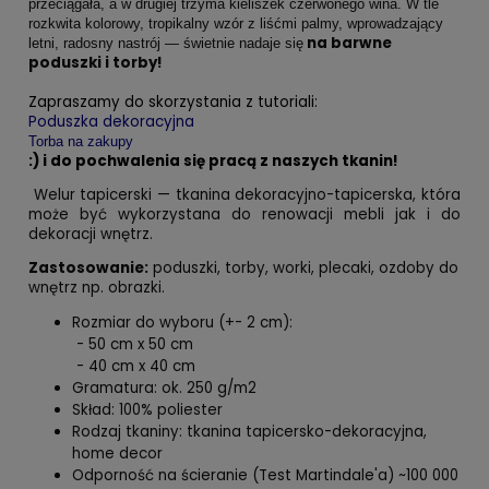
przeciągała, a w drugiej trzyma kieliszek czerwonego wina. W tle
rozkwita kolorowy, tropikalny wzór z liśćmi palmy, wprowadzający
na barwne
letni, radosny nastrój — świetnie nadaje się
poduszki i torby!
Zapraszamy do skorzystania z tutoriali:
Poduszka dekoracyjna
Torba na zakupy
:) i do pochwalenia się pracą z naszych tkanin!
Welur tapicerski — tkanina dekoracyjno-tapicerska, która
może być wykorzystana do renowacji mebli jak i do
dekoracji wnętrz.
Zastosowanie:
poduszki, torby, worki, plecaki, ozdoby do
wnętrz np. obrazki.
Rozmiar do wyboru (+- 2 cm):
- 50 cm x 50 cm
- 40 cm x 40 cm
Gramatura: ok. 250 g/m2
Skład: 100% poliester
Rodzaj tkaniny: tkanina tapicersko-dekoracyjna,
home decor
Odporność na ścieranie (Test Martindale'a) ~100 000