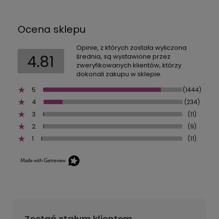
Ocena sklepu
Opinie, z których została wyliczona
4.81
średnia, są wystawione przez
zweryfikowanych klientów, którzy
dokonali zakupu w sklepie.
5
(1444)
4
(234)
3
(11)
2
(9)
1
(11)
Zostań stałym klientem