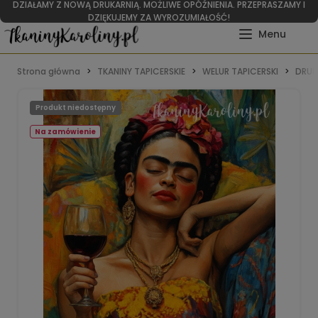
DZIAŁAMY Z NOWĄ DRUKARNIĄ. MOŻLIWE OPÓŹNIENIA. PRZEPRASZAMY I
DZIĘKUJEMY ZA WYROZUMIAŁOŚĆ!
Strona główna
TKANINY TAPICERSKIE
WELUR TAPICERSKI
DRUK
Produkt niedostępny
Na zamówienie